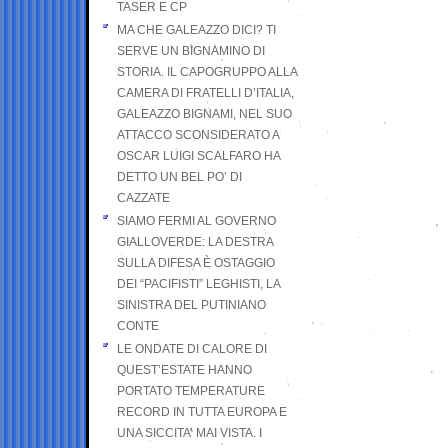
TASER E CP
MA CHE GALEAZZO DICI? TI
SERVE UN BIGNAMINO DI
STORIA. IL CAPOGRUPPO ALLA
CAMERA DI FRATELLI D’ITALIA,
GALEAZZO BIGNAMI, NEL SUO
ATTACCO SCONSIDERATO A
OSCAR LUIGI SCALFARO HA
DETTO UN BEL PO’ DI
CAZZATE
SIAMO FERMI AL GOVERNO
GIALLOVERDE: LA DESTRA
SULLA DIFESA È OSTAGGIO
DEI “PACIFISTI” LEGHISTI, LA
SINISTRA DEL PUTINIANO
CONTE
LE ONDATE DI CALORE DI
QUEST’ESTATE HANNO
PORTATO TEMPERATURE
RECORD IN TUTTA EUROPA E
UNA SICCITA’ MAI VISTA. I