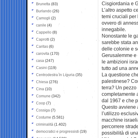
Cisgiordania e 
Brunetta
(83)
L’altro aspetto 
Burlando
(26)
temi cruciali pe
Camogli
(2)
ovvero di anness
canile
(4)
innegabile.
Cappello
(8)
Nonostante le g
Caprotti
(2)
sarebbe stata an
Caritas
(6)
delle colonie e 
carovita
(170)
Gerusalemme e c
casa
(247)
le ambizioni isra
tutto ad una ann
Casini
(119)
La questione che
Centrodestra in Liguria
(35)
palestinese? Co
Chiesa
(276)
terra? Un pezzo 
Cina
(10)
completamente a
Comune
(342)
dal 1967 e che p
Coop
(7)
Questo avviene a
Cossiga
(7)
l’utilizzo esclusi
Costume
(5.581)
macchine israelia
criminalità
(1.402)
percorrere strad
democratici e progressisti
(19)
possibilità di una