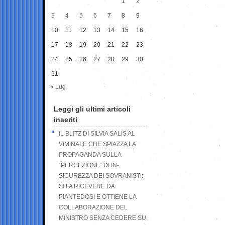
1
2
3
4
5
6
7
8
9
10
11
12
13
14
15
16
17
18
19
20
21
22
23
24
25
26
27
28
29
30
31
« Lug
Leggi gli ultimi articoli
inseriti
IL BLITZ DI SILVIA SALIS AL
VIMINALE CHE SPIAZZA LA
PROPAGANDA SULLA
“PERCEZIONE” DI IN-
SICUREZZA DEI SOVRANISTI:
SI FA RICEVERE DA
PIANTEDOSI E OTTIENE LA
COLLABORAZIONE DEL
MINISTRO SENZA CEDERE SU