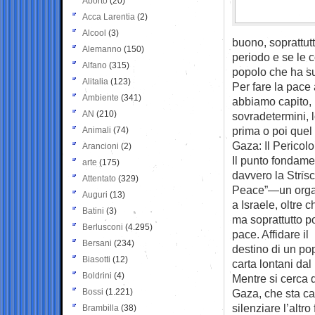
Aborto
(20)
Acca Larentia
(2)
Alcool
(3)
buono, soprattut
Alemanno
(150)
periodo e se le 
Alfano
(315)
popolo che ha sub
Alitalia
(123)
Per fare la pace 
Ambiente
(341)
abbiamo capito,
AN
(210)
sovradetermini, l
prima o poi quel 
Animali
(74)
Gaza: Il Pericol
Arancioni
(2)
Il punto fondam
arte
(175)
davvero la Stris
Attentato
(329)
Peace”—un organi
Auguri
(13)
a Israele, oltre 
Batini
(3)
ma soprattutto 
Berlusconi
(4.295)
pace. Affidare il
Bersani
(234)
destino di un pop
Biasotti
(12)
carta lontani dal
Boldrini
(4)
Mentre si cerca d
Bossi
(1.221)
Gaza, che sta ca
silenziare l’altr
Brambilla
(38)