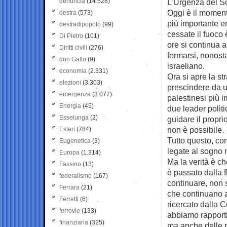
denuncia
(14.528)
L’Urgenza del Sos
Oggi è il moment
destra
(573)
più importante e
destradipopolo
(99)
cessate il fuoco
Di Pietro
(101)
ore si continua 
Diritti civili
(276)
fermarsi, nonost
don Gallo
(9)
israeliano.
economia
(2.331)
Ora si apre la s
elezioni
(3.303)
prescindere da un
emergenza
(3.077)
palestinesi più 
Energia
(45)
due leader polit
Esselunga
(2)
guidare il propr
non è possibile.
Esteri
(784)
Tutto questo, co
Eugenetica
(3)
legate al sogno 
Europa
(1.314)
Ma la verità è c
Fassino
(13)
è passato dalla f
federalismo
(167)
continuare, non 
Ferrara
(21)
che continuano a
Ferretti
(6)
ricercato dalla C
ferrovie
(133)
abbiamo rapporti 
finanziaria
(325)
ma anche delle r