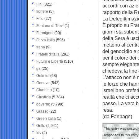
Fini
(821)
accordi con azie
fioriere
(5)
rapporto della 
La Delegittimaz
Fitto
(27)
È proprio su Fr
Fontana di Trevi
(1)
giorni sta subend
Formigoni
(90)
della Sera è usci
Forza Italia
(596)
mettono al centro
frana
(9)
del genocidio e d
Fratelli d'Italia
(291)
per il colore dei
Futuro e Libertà
(510)
sempre elegante
g8
(25)
chiedeva la fine
Gelmini
(68)
L’attacco non è 
Genova
(542)
le forze che han
israeliano prefe
Giannino
(10)
realtà che ci acc
Giustizia
(5.784)
passo. La vera ba
governo
(5.799)
resa.
Grasso
(22)
(da Fanpage)
Green Italia
(1)
Grillo
(2.941)
This entry was posted o
Idv
(4)
responses to this entr