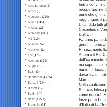
Aborto
(20)
ferma convinzion
Acca Larentia
(2)
recuperare, nel 
Alcool
(3)
punti che gli m
Alemanno
(150)
raggiungere il pa
Alfano
(315)
E candida tutti gl
Alitalia
(123)
Cosentino e Ver
Ambiente
(341)
Dell’Utri.
AN
(210)
Faranno parte de
girerà intorno a
Animali
(74)
Rinascimento Ita
Arancioni
(2)
Artom e il Pid-C
arte
(175)
dell’ex ministro
Attentato
(329)
ma soprattutto i
Auguri
(13)
riunione durata p
Batini
(3)
davanti a un nota
Berlusconi
(4.295)
Maroni.
Bersani
(234)
Nella coalizione c
Biasotti
(12)
Storace, Intesa 
Boldrini
(4)
come riuscirà Ma
Bossi
(1.221)
forze politiche 
d’Italia di La Ru
Brambilla
(38)