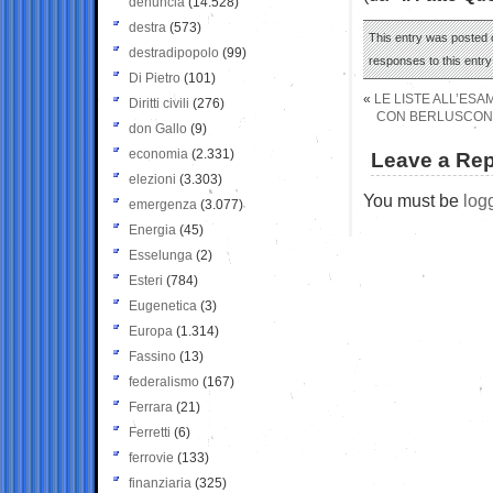
denuncia
(14.528)
destra
(573)
This entry was posted o
destradipopolo
(99)
responses to this entr
Di Pietro
(101)
«
LE LISTE ALL’ESA
Diritti civili
(276)
CON BERLUSCONI I
don Gallo
(9)
economia
(2.331)
Leave a Rep
elezioni
(3.303)
You must be
log
emergenza
(3.077)
Energia
(45)
Esselunga
(2)
Esteri
(784)
Eugenetica
(3)
Europa
(1.314)
Fassino
(13)
federalismo
(167)
Ferrara
(21)
Ferretti
(6)
ferrovie
(133)
finanziaria
(325)