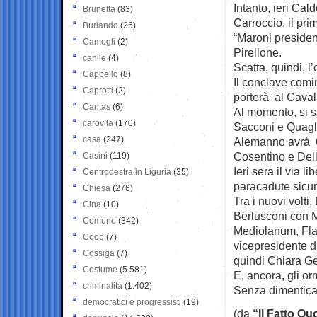
Intanto, ieri Cal
Brunetta
(83)
Carroccio, il pri
Burlando
(26)
“Maroni president
Camogli
(2)
Pirellone.
canile
(4)
Scatta, quindi, l
Cappello
(8)
Il conclave comi
Caprotti
(2)
porterà al Caval
Caritas
(6)
Al momento, si s
carovita
(170)
Sacconi e Quaglia
casa
(247)
Alemanno avrà 6 p
Cosentino e Dell
Casini
(119)
Ieri sera il via 
Centrodestra in Liguria
(35)
paracadute sicur
Chiesa
(276)
Tra i nuovi volt
Cina
(10)
Berlusconi con M
Comune
(342)
Mediolanum, Flavi
Coop
(7)
vicepresidente di
Cossiga
(7)
quindi Chiara Ge
Costume
(5.581)
E, ancora, gli o
criminalità
(1.402)
Senza dimenticar
democratici e progressisti
(19)
(da
“Il Fatto Qu