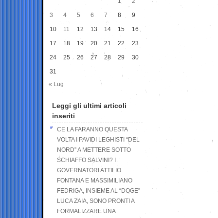
1
2
3
4
5
6
7
8
9
10
11
12
13
14
15
16
17
18
19
20
21
22
23
24
25
26
27
28
29
30
31
« Lug
Leggi gli ultimi articoli
inseriti
CE LA FARANNO QUESTA
VOLTA I PAVIDI LEGHISTI “DEL
NORD” A METTERE SOTTO
SCHIAFFO SALVINI? I
GOVERNATORI ATTILIO
FONTANA E MASSIMILIANO
FEDRIGA, INSIEME AL “DOGE”
LUCA ZAIA, SONO PRONTI A
FORMALIZZARE UNA