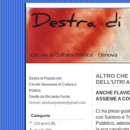
ALTRO CHE L
Destra di Popolo.net
DELL’UTRI A
Circolo Genovese di Cultura e
Politica
ANCHE FLAVIO
Diretto da Riccardo Fucile
ASSIEME A COS
Scrivici: destradipopolo@gmail.com
Ci ha preso gusto
Categorie
con Santoro e
Tr
Pubblico, adess
100 giorni
(5)
la sua cavalcata 