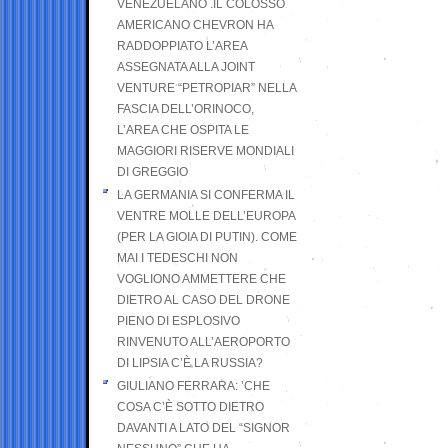
VENEZUELANO .IL COLOSSO
AMERICANO CHEVRON HA
RADDOPPIATO L’AREA
ASSEGNATA ALLA JOINT
VENTURE “PETROPIAR” NELLA
FASCIA DELL’ORINOCO,
L’AREA CHE OSPITA LE
MAGGIORI RISERVE MONDIALI
DI GREGGIO
LA GERMANIA SI CONFERMA IL
VENTRE MOLLE DELL’EUROPA
(PER LA GIOIA DI PUTIN). COME
MAI I TEDESCHI NON
VOGLIONO AMMETTERE CHE
DIETRO AL CASO DEL DRONE
PIENO DI ESPLOSIVO
RINVENUTO ALL’AEROPORTO
DI LIPSIA C’È LA RUSSIA?
GIULIANO FERRARA: ’CHE
COSA C’È SOTTO DIETRO
DAVANTI A LATO DEL “SIGNOR