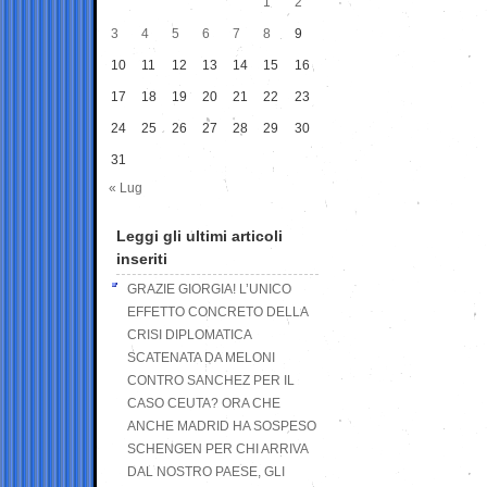
1
2
3
4
5
6
7
8
9
10
11
12
13
14
15
16
17
18
19
20
21
22
23
24
25
26
27
28
29
30
31
« Lug
Leggi gli ultimi articoli
inseriti
GRAZIE GIORGIA! L’UNICO
EFFETTO CONCRETO DELLA
CRISI DIPLOMATICA
SCATENATA DA MELONI
CONTRO SANCHEZ PER IL
CASO CEUTA? ORA CHE
ANCHE MADRID HA SOSPESO
SCHENGEN PER CHI ARRIVA
DAL NOSTRO PAESE, GLI