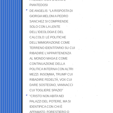
PIANTEDOSI
DE ANGELIS: “LA RISPOSTA DI
GIORGIA MELONI A PEDRO
SANCHEZ SI COMPRENDE
SOLO CON LA LENTE
DELL’IDEOLOGIA E DEL
CALCOLO: LE POLITICHE
DELL’IMMIGRAZIONE COME
TERRENO IDENTITARIO SU CUI
RIBADIRE L’APPARTENENZA
AL MONDO MAGA E COME
CONTINUAZIONE DELLA
POLITICA INTERNA CON ALTRI
MEZZI. INSOMMA, TRUMP CUI
RIBADIRE FEDELTÀ, VOX CUI
DARE SOSTEGNO, VANNACCI
CUI TOGLIERE SPAZIO”
“CRISTO NON ABITA NEI
PALAZZI DEL POTERE, MA SI
IDENTIFICA CON CHI È
AFFAMATO, FORESTIERO O