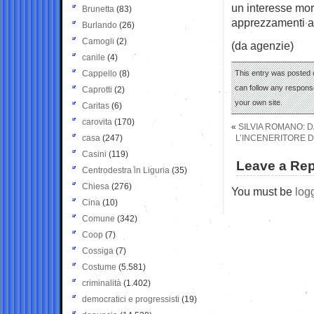
un interesse mor
Brunetta
(83)
apprezzamenti anc
Burlando
(26)
Camogli
(2)
(da agenzie)
canile
(4)
Cappello
(8)
This entry was posted 
can follow any response
Caprotti
(2)
your own site.
Caritas
(6)
carovita
(170)
«
SILVIA ROMANO: D
casa
(247)
L’INCENERITORE D
Casini
(119)
Leave a Rep
Centrodestra in Liguria
(35)
Chiesa
(276)
You must be
log
Cina
(10)
Comune
(342)
Coop
(7)
Cossiga
(7)
Costume
(5.581)
criminalità
(1.402)
democratici e progressisti
(19)