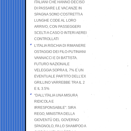
ITALIANI CHE HANNO DECISO
DI PASSARE LE VACANZE IN
SPAGNA SONO COSTRETTI A
LUNGHE CODE AL LORO
ARRIVO, CON PASSEGGERI
SCELTI A CASO O INTERI AEREI
CONTROLLATI
L’ITALIA RISCHIA DI RIMANERE
OSTAGGIO DEI FILO-PUTINIANI
VANNACCI E DI BATTISTA.
FUTURO NAZIONALE
VELEGGIA SOPRA IL 7% E UN
EVENTUALE PARTITO DELL’EX
GRILLINO VARREBBE TRA IL 2
E IL 3.5%
“DALL’ITALIA UNA MISURA
RIDICOLA E
IRRESPONSABILE”: SIRA
REGO, MINISTRA DELLA
GIOVENTÙ DEL GOVERNO
SPAGNOLO, FA LO SHAMPOO A