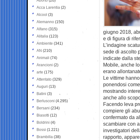
Aborto
(20)
Acca Larentia
(2)
Alcool
(3)
Alemanno
(150)
Alfano
(315)
giugno 2018, abu
Alitalia
(123)
e di figura di ri
Ambiente
(341)
L’indagine scatur
AN
(210)
sede di ascolto p
indicate dalla s
Animali
(74)
Mobile, anche lor
Arancioni
(2)
erano allontana
arte
(175)
Le vittime hanno
Attentato
(329)
ponendosi come f
Auguri
(13)
mostrando interes
Batini
(3)
anche allo scopo
Berlusconi
(4.295)
Facendo leva pro
Bersani
(234)
compiere gli abus
Biasotti
(12)
confermato da alc
Boldrini
(4)
scambiare con al
Bossi
(1.221)
investigatori de
rapporto, appare
Brambilla
(38)