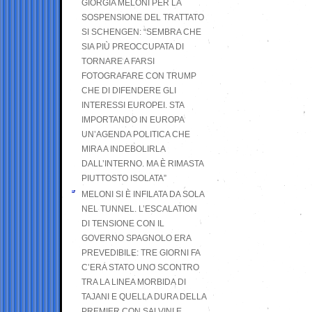
GIORGIA MELONI PER LA
SOSPENSIONE DEL TRATTATO
SI SCHENGEN: “SEMBRA CHE
SIA PIÙ PREOCCUPATA DI
TORNARE A FARSI
FOTOGRAFARE CON TRUMP
CHE DI DIFENDERE GLI
INTERESSI EUROPEI. STA
IMPORTANDO IN EUROPA
UN’AGENDA POLITICA CHE
MIRA A INDEBOLIRLA
DALL’INTERNO. MA È RIMASTA
PIUTTOSTO ISOLATA”
MELONI SI È INFILATA DA SOLA
NEL TUNNEL. L’ESCALATION
DI TENSIONE CON IL
GOVERNO SPAGNOLO ERA
PREVEDIBILE: TRE GIORNI FA
C’ERA STATO UNO SCONTRO
TRA LA LINEA MORBIDA DI
TAJANI E QUELLA DURA DELLA
PREMIER CON SALVINI E