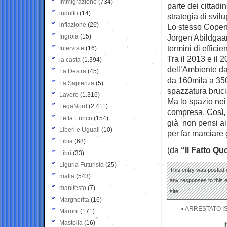
Immigrazione
(734)
parte dei cittadi
indulto
(14)
strategia di svil
inflazione
(26)
Lo stesso Copenh
Ingroia
(15)
Jorgen Abildgaar
termini di efficie
Interviste
(16)
Tra il 2013 e il 
la casta
(1.394)
dell’Ambiente dan
La Destra
(45)
da 160mila a 350
La Sapienza
(5)
spazzatura bruci
Lavoro
(1.316)
Ma lo spazio nei 
LegaNord
(2.411)
compresa. Così, 
Letta Enrico
(154)
già non pensi ai
Liberi e Uguali
(10)
per far marciare 
Libia
(68)
(da
“Il Fatto Qu
Libri
(33)
Liguria Futurista
(25)
This entry was posted 
mafia
(543)
any responses to this 
manifesto
(7)
site.
Margherita
(16)
«
ARRESTATO I
Maroni
(171)
Mastella
(16)
I