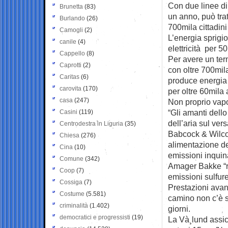
Con due linee di c
Brunetta
(83)
un anno, può tra
Burlando
(26)
700mila cittadin
Camogli
(2)
L’energia sprigio
canile
(4)
elettricità per 5
Cappello
(8)
Per avere un term
Caprotti
(2)
con oltre 700mil
Caritas
(6)
produce energia e
carovita
(170)
per oltre 60mila
casa
(247)
Non proprio vap
“Gli amanti dell
Casini
(119)
dell’aria sul ver
Centrodestra in Liguria
(35)
Babcock & Wilcox
Chiesa
(276)
alimentazione del
Cina
(10)
emissioni inquina
Comune
(342)
Amager Bakke “ri
Coop
(7)
emissioni sulfur
Cossiga
(7)
Prestazioni avan
Costume
(5.581)
camino non c’è s
criminalità
(1.402)
giorni.
democratici e progressisti
(19)
La Và¸lund assic