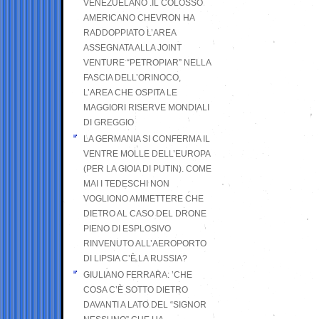
VENEZUELANO .IL COLOSSO
AMERICANO CHEVRON HA
RADDOPPIATO L’AREA
ASSEGNATA ALLA JOINT
VENTURE “PETROPIAR” NELLA
FASCIA DELL’ORINOCO,
L’AREA CHE OSPITA LE
MAGGIORI RISERVE MONDIALI
DI GREGGIO
LA GERMANIA SI CONFERMA IL
VENTRE MOLLE DELL’EUROPA
(PER LA GIOIA DI PUTIN). COME
MAI I TEDESCHI NON
VOGLIONO AMMETTERE CHE
DIETRO AL CASO DEL DRONE
PIENO DI ESPLOSIVO
RINVENUTO ALL’AEROPORTO
DI LIPSIA C’È LA RUSSIA?
GIULIANO FERRARA: ’CHE
COSA C’È SOTTO DIETRO
DAVANTI A LATO DEL “SIGNOR