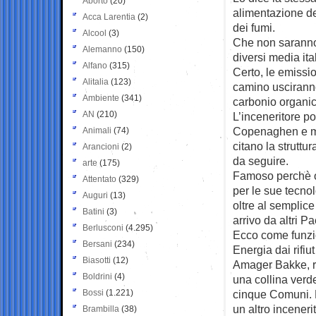
Aborto
(20)
alimentazione de
Acca Larentia
(2)
dei fumi.
Alcool
(3)
Che non saranno
Alemanno
(150)
diversi media ital
Alfano
(315)
Certo, le emissi
Alitalia
(123)
camino uscirann
Ambiente
(341)
carbonio organic
AN
(210)
L’inceneritore po
Copenaghen e molt
Animali
(74)
citano la struttu
Arancioni
(2)
da seguire.
arte
(175)
Famoso perchè os
Attentato
(329)
per le sue tecno
Auguri
(13)
oltre al semplic
Batini
(3)
arrivo da altri Pa
Berlusconi
(4.295)
Ecco come funzi
Bersani
(234)
Energia dai rifiut
Biasotti
(12)
Amager Bakke, r
Boldrini
(4)
una collina verde
Bossi
(1.221)
cinque Comuni. H
un altro inceneri
Brambilla
(38)