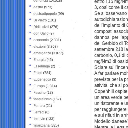
denuncia
(14.528)
entro i 15 mg/Nm
3, così come il c
destra
(573)
Se si osservano i 
destradipopolo
(99)
autodichiarazioni
Di Pietro
(101)
dell’impianto di
Diritti civili
(276)
composti associa
don Gallo
(9)
dannosi per l’app
economia
(2.331)
del Gerbido di T
elezioni
(3.303)
settembre 218 la
emergenza
(3.077)
carbonio, 0,1 di
Energia
(45)
mg/Nm3 di ossid
Esselunga
(2)
Sciare sull’incen
A far parlare mo
Esteri
(784)
prevista per la p
Eugenetica
(3)
attività che si po
Europa
(1.314)
Copenhill ospite
Fassino
(13)
un’area verde per
federalismo
(167)
un ristorante e u
Ferrara
(21)
per raggiungere a
Ferretti
(6)
e sui rifiuti in a
ferrovie
(133)
Modello danese
finanziaria
(325)
Mentre la Lega p