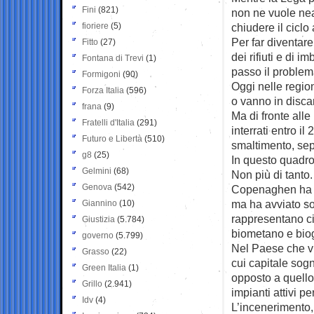
Fini
(821)
non ne vuole nean
fioriere
(5)
chiudere il cicl
Per far diventar
Fitto
(27)
dei rifiuti e di i
Fontana di Trevi
(1)
passo il problem
Formigoni
(90)
Oggi nelle regio
Forza Italia
(596)
o vanno in discar
frana
(9)
Ma di fronte alle 
Fratelli d'Italia
(291)
interrati entro il
Futuro e Libertà
(510)
smaltimento, sepp
g8
(25)
In questo quadr
Gelmini
(68)
Non più di tanto.
Genova
(542)
Copenaghen ha s
ma ha avviato sol
Giannino
(10)
rappresentano ci
Giustizia
(5.784)
biometano e bio
governo
(5.799)
Nel Paese che vuo
Grasso
(22)
cui capitale sogn
Green Italia
(1)
opposto a quello
Grillo
(2.941)
impianti attivi pe
Idv
(4)
L’incenerimento, 