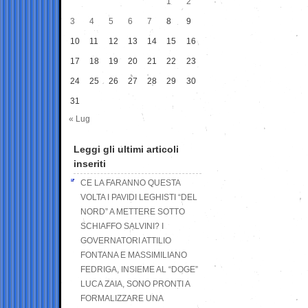
1
2
3
4
5
6
7
8
9
10
11
12
13
14
15
16
17
18
19
20
21
22
23
24
25
26
27
28
29
30
31
« Lug
Leggi gli ultimi articoli
inseriti
CE LA FARANNO QUESTA
VOLTA I PAVIDI LEGHISTI “DEL
NORD” A METTERE SOTTO
SCHIAFFO SALVINI? I
GOVERNATORI ATTILIO
FONTANA E MASSIMILIANO
FEDRIGA, INSIEME AL “DOGE”
LUCA ZAIA, SONO PRONTI A
FORMALIZZARE UNA