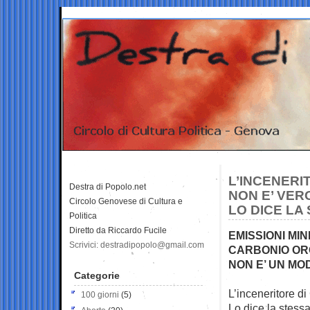
L’INCENERI
Destra di Popolo.net
NON E’ VE
Circolo Genovese di Cultura e
LO DICE LA
Politica
Diretto da Riccardo Fucile
EMISSIONI MI
Scrivici: destradipopolo@gmail.com
CARBONIO ORG
NON E’ UN MO
Categorie
L’inceneritore 
100 giorni
(5)
Lo dice la stessa