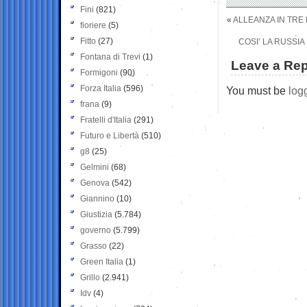
Fini
(821)
«
ALLEANZA IN TRE 
fioriere
(5)
Fitto
(27)
COSI’ LA RUSSIA 
Fontana di Trevi
(1)
Leave a Rep
Formigoni
(90)
Forza Italia
(596)
You must be
log
frana
(9)
Fratelli d'Italia
(291)
Futuro e Libertà
(510)
g8
(25)
Gelmini
(68)
Genova
(542)
Giannino
(10)
Giustizia
(5.784)
governo
(5.799)
Grasso
(22)
Green Italia
(1)
Grillo
(2.941)
Idv
(4)