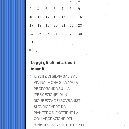
1
2
3
4
5
6
7
8
9
10
11
12
13
14
15
16
17
18
19
20
21
22
23
24
25
26
27
28
29
30
31
« Lug
Leggi gli ultimi articoli
inseriti
IL BLITZ DI SILVIA SALIS AL
VIMINALE CHE SPIAZZA LA
PROPAGANDA SULLA
“PERCEZIONE” DI IN-
SICUREZZA DEI SOVRANISTI:
SI FA RICEVERE DA
PIANTEDOSI E OTTIENE LA
COLLABORAZIONE DEL
MINISTRO SENZA CEDERE SU