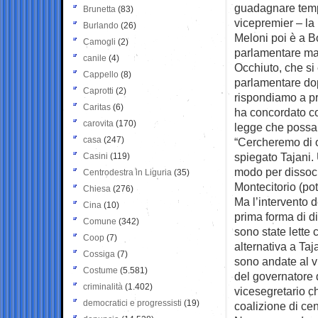
guadagnare tempo
Brunetta
(83)
vicepremier – la 
Burlando
(26)
Meloni poi è a 
Camogli
(2)
parlamentare ma
canile
(4)
Occhiuto, che si 
Cappello
(8)
parlamentare dop
Caprotti
(2)
rispondiamo a pro
Caritas
(6)
ha concordato con
carovita
(170)
legge che possan
casa
(247)
“Cercheremo di ot
spiegato Tajani.
Casini
(119)
modo per dissoci
Centrodestra in Liguria
(35)
Montecitorio (pot
Chiesa
(276)
Ma l’intervento d
Cina
(10)
prima forma di di
Comune
(342)
sono state lette
Coop
(7)
alternativa a Taj
Cossiga
(7)
sono andate al vi
Costume
(5.581)
del governatore 
criminalità
(1.402)
vicesegretario ch
democratici e progressisti
(19)
coalizione di cen