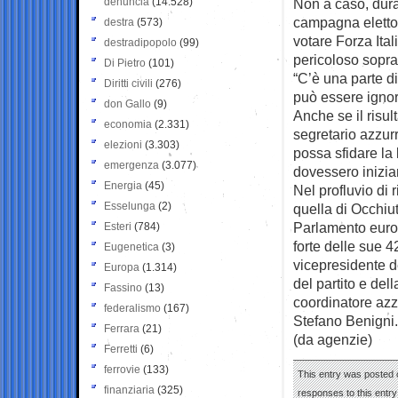
denuncia
(14.528)
Non a caso, dura
campagna elettor
destra
(573)
votare Forza Ita
destradipopolo
(99)
pericoloso soprat
Di Pietro
(101)
“C’è una parte di
Diritti civili
(276)
può essere ignor
don Gallo
(9)
Anche se il risult
economia
(2.331)
segretario azzur
elezioni
(3.303)
possa sfidare la 
emergenza
(3.077)
dovessero inizia
Energia
(45)
Nel profluvio di 
Esselunga
(2)
quella di Occhiu
Parlamento europ
Esteri
(784)
forte delle sue 4
Eugenetica
(3)
vicepresidente d
Europa
(1.314)
del partito e del
Fassino
(13)
coordinatore azz
federalismo
(167)
Stefano Benigni.
Ferrara
(21)
(da agenzie)
Ferretti
(6)
ferrovie
(133)
This entry was posted o
finanziaria
(325)
responses to this entr