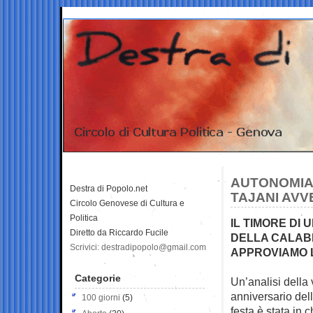
AUTONOMIA,
Destra di Popolo.net
TAJANI AVVE
Circolo Genovese di Cultura e
Politica
IL TIMORE DI
Diretto da Riccardo Fucile
DELLA CALABR
Scrivici: destradipopolo@gmail.com
APPROVIAMO 
Categorie
Un’analisi della v
anniversario dell
100 giorni
(5)
festa è stata in 