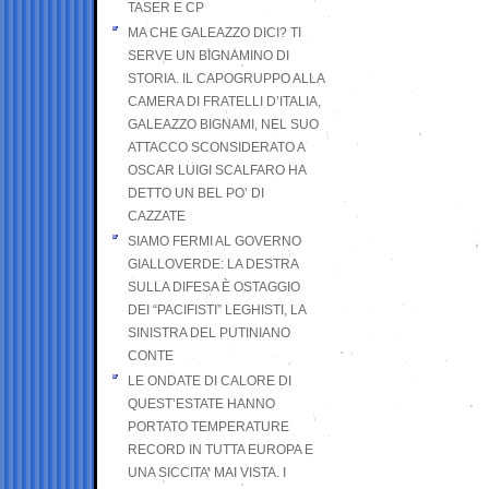
TASER E CP
MA CHE GALEAZZO DICI? TI
SERVE UN BIGNAMINO DI
STORIA. IL CAPOGRUPPO ALLA
CAMERA DI FRATELLI D’ITALIA,
GALEAZZO BIGNAMI, NEL SUO
ATTACCO SCONSIDERATO A
OSCAR LUIGI SCALFARO HA
DETTO UN BEL PO’ DI
CAZZATE
SIAMO FERMI AL GOVERNO
GIALLOVERDE: LA DESTRA
SULLA DIFESA È OSTAGGIO
DEI “PACIFISTI” LEGHISTI, LA
SINISTRA DEL PUTINIANO
CONTE
LE ONDATE DI CALORE DI
QUEST’ESTATE HANNO
PORTATO TEMPERATURE
RECORD IN TUTTA EUROPA E
UNA SICCITA’ MAI VISTA. I