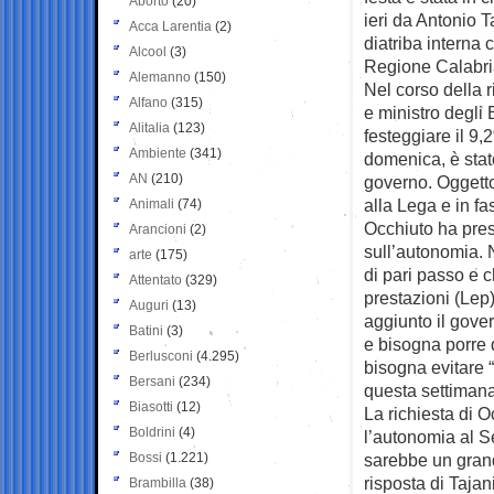
Aborto
(20)
ieri da Antonio T
Acca Larentia
(2)
diatriba interna 
Alcool
(3)
Regione Calabri
Alemanno
(150)
Nel corso della 
Alfano
(315)
e ministro degli
Alitalia
(123)
festeggiare il 9,
Ambiente
(341)
domenica, è stato
AN
(210)
governo. Oggetto
alla Lega e in f
Animali
(74)
Occhiuto ha pres
Arancioni
(2)
sull’autonomia. 
arte
(175)
di pari passo e c
Attentato
(329)
prestazioni (Lep
Auguri
(13)
aggiunto il gove
Batini
(3)
e bisogna porre 
Berlusconi
(4.295)
bisogna evitare 
Bersani
(234)
questa settimana
Biasotti
(12)
La richiesta di O
Boldrini
(4)
l’autonomia al S
Bossi
(1.221)
sarebbe un grande
risposta di Tajan
Brambilla
(38)