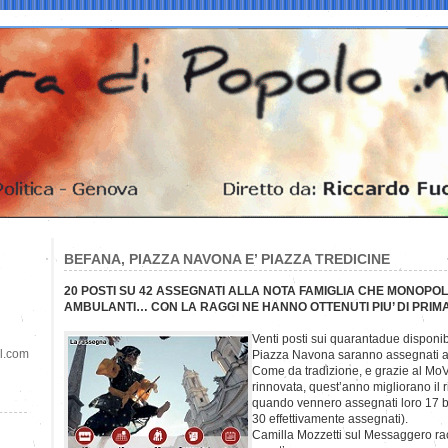
BEFANA, PIAZZA NAVONA E’ PIAZZA TREDICINE
20 POSTI SU 42 ASSEGNATI ALLA NOTA FAMIGLIA CHE MONOPOL
AMBULANTI… CON LA RAGGI NE HANNO OTTENUTI PIU’ DI PRIM
Venti posti sui quarantadue disponibi
il.com
Piazza Navona saranno assegnati ai T
Come da tradizione, e grazie al MoV
rinnovata, quest’anno migliorano il r
quando vennero assegnati loro 17 ba
30 effettivamente assegnati).
Camilla Mozzetti sul Messaggero racc