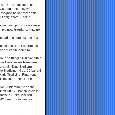
trazione sotto input del
Cafarotti — che aveva
assegnati nella precedente
 l’artigianato, 1 per la
i, mentre il primo va a Pierina
 più noto Giordano, finito nei
comparto commerciale ma “fa
no mai toccato il settore ma
no per capire come nei
dei 7 posteggi per la vendita di
rio Tredicine —, Rina Irene
o Cirulli, Dino Tredicine,
Elio Tredicine), 6 dei 10 banchi
Mario Tredicine, Rina Irene
ti tra Alfiero Tredicine e
azioni. Chiaramente anche
ti tutti i 20 banchi previsti
che gli ultimi vincitori
on 42 banchi commerciali