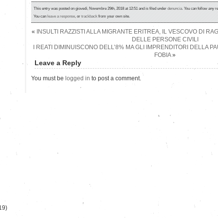
This entry was posted on giovedì, Novembre 29th, 2018 at 12:51 and is filed under
denuncia
. You can follow any r
You can
leave a response
, or
trackback
from your own site.
«
INSULTI RAZZISTI ALLA MIGRANTE ERITREA, IL VESCOVO DI R
DELLE PERSONE CIVILI
I REATI DIMINUISCONO DELL’8% MA GLI IMPRENDITORI DELLA 
FOBIA
»
Leave a Reply
You must be
logged in
to post a comment.
)
19)