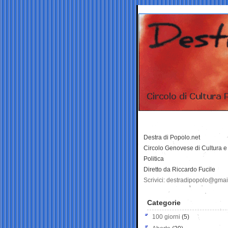
Destra di Popolo.net
Circolo Genovese di Cultura e
Politica
Diretto da Riccardo Fucile
Scrivici: destradipopolo@gma
Categorie
100 giorni
(5)