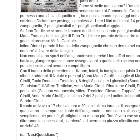
quest’anno:
Come si mette quest’anno? L’amminis
neoassessore al Commercio, Carlo 
promesso una «festa di qualità »—, ha messo a bando i posteggi non 
edizione. Diciannove posteggi complessivi: 1 per i libri dei bimbi, 14 per
zampognetta, 2 per i giocattoli e 1 per gli spettacoli viaggianti.
Stefano Tredicine si prende il banco dei libri e il secondo per i giocattol
Maria Franceschelli, moglie di Dino Tredicine e parente della madre del
guai nel processo Mafia Capitale.
Infine Dino si prende il banco della zampognetta che non rientra nel 
numero” a favore della famiglia.
Non conquistano spazi nell’artigianato solo perchè i loro affari non han
basta aggiungere queste nuove assegnazioni a quelle dello scorso an
prossimi sette anni avranno campo libero.
Con il bando della precedente edizione, infatti, la famiglia conquistò 3 
alberi e addobbi di Natale e presepi (Anna Maria Cirulli —moglie di Ma
Cirulli, Tania Donatella Tredicine), 6 degli 8 posti per i giocattoli (Sandr
“Foodstore” di Alfiero Tredicine, Anna Maria Cirulli, Rina Irene Cirulli, 
per i dolci (Giuliano Adduocchio, Alfiero Tredicine, Giovanni Zappalà , 
Cirulli, Anna Maria Cirulli) e in ultimo 2 dei 3 posti per i palloncini riparti
Sandro Cirulli.
Il conto arrivava a 17 che sale ora a 20 con l’ultima tornata di assegn
quest’anno — sempre sul fronte dell’artigianato — non sono stati assegna
semplicemente perchè gli artigiani non ci sono più. Tant’è vero che se an
ritireranno le concessioni, si arriverà ad avere una piazza allestita c
anzichè 48.
(da “
NextQuotidiano”
)