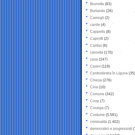
Brunetta
(83)
Burlando
(26)
Camogli
(2)
canile
(4)
Cappello
(8)
Caprotti
(2)
Caritas
(6)
carovita
(170)
casa
(247)
Casini
(119)
Centrodestra in Liguria
(35
Chiesa
(276)
Cina
(10)
Comune
(342)
Coop
(7)
Cossiga
(7)
Costume
(5.581)
criminalità
(1.402)
democratici e progressisti
(