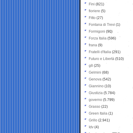
Fini
(821)
fioriere
(5)
Fitto
(27)
Fontana di Trevi
(1)
Formigoni
(90)
Forza Italia
(596)
frana
(9)
Fratelli d'Italia
(291)
Futuro e Libertà
(510)
g8
(25)
Gelmini
(68)
Genova
(542)
Giannino
(10)
Giustizia
(5.784)
governo
(5.799)
Grasso
(22)
Green Italia
(1)
Grillo
(2.941)
Idv
(4)