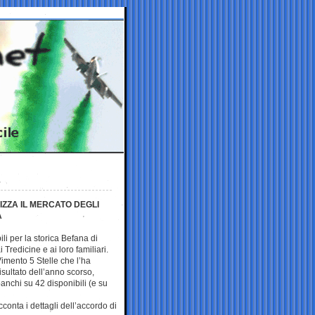
IZZA IL MERCATO DEGLI
A
li per la storica Befana di
redicine e ai loro familiari.
imento 5 Stelle che l’ha
isultato dell’anno scorso,
nchi su 42 disponibili (e su
onta i dettagli dell’accordo di