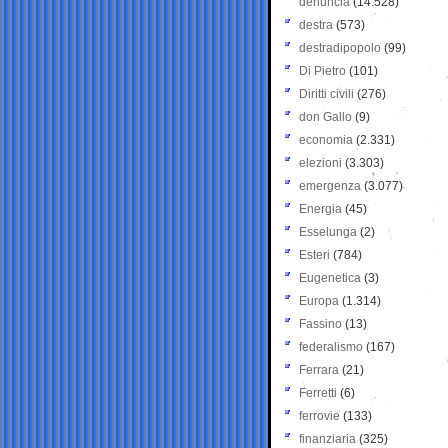
denuncia
(14.528)
destra
(573)
destradipopolo
(99)
Di Pietro
(101)
Diritti civili
(276)
don Gallo
(9)
economia
(2.331)
elezioni
(3.303)
emergenza
(3.077)
Energia
(45)
Esselunga
(2)
Esteri
(784)
Eugenetica
(3)
Europa
(1.314)
Fassino
(13)
federalismo
(167)
Ferrara
(21)
Ferretti
(6)
ferrovie
(133)
finanziaria
(325)