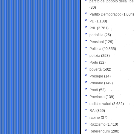
partito del popolo della libe
(30)
Partito Democratico
(1.034)
PD
(1.188)
PdL
(2.781)
pedofilia
(25)
Pensioni
(129)
Politica
(40.855)
polizia
(253)
Porto
(12)
povertà
(502)
Presepe
(14)
Primarie
(149)
Prodi
(52)
Provincia
(139)
radici e valori
(3.682)
RAI
(359)
rapine
(37)
Razzismo
(1.410)
Referendum
(200)