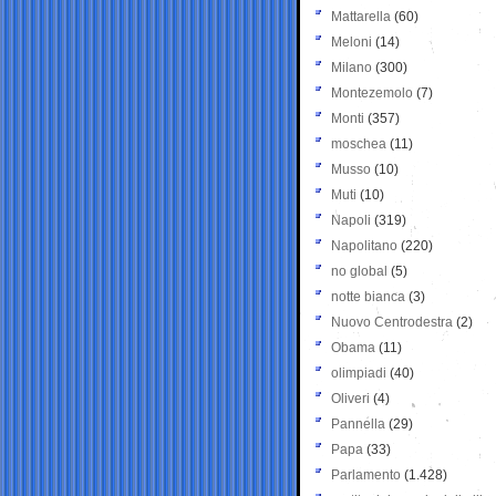
Mattarella
(60)
Meloni
(14)
Milano
(300)
Montezemolo
(7)
Monti
(357)
moschea
(11)
Musso
(10)
Muti
(10)
Napoli
(319)
Napolitano
(220)
no global
(5)
notte bianca
(3)
Nuovo Centrodestra
(2)
Obama
(11)
olimpiadi
(40)
Oliveri
(4)
Pannella
(29)
Papa
(33)
Parlamento
(1.428)