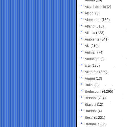
Aborto
(20)
Acca Larentia
(2)
Alcool
(3)
Alemanno
(150)
Alfano
(315)
Alitalia
(123)
Ambiente
(341)
AN
(210)
Animali
(74)
Arancioni
(2)
arte
(175)
Attentato
(329)
Auguri
(13)
Batini
(3)
Berlusconi
(4.295)
Bersani
(234)
Biasotti
(12)
Boldrini
(4)
Bossi
(1.221)
Brambilla
(38)