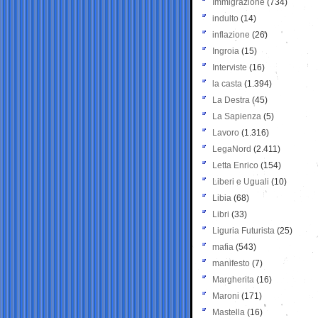
Immigrazione
(734)
indulto
(14)
inflazione
(26)
Ingroia
(15)
Interviste
(16)
la casta
(1.394)
La Destra
(45)
La Sapienza
(5)
Lavoro
(1.316)
LegaNord
(2.411)
Letta Enrico
(154)
Liberi e Uguali
(10)
Libia
(68)
Libri
(33)
Liguria Futurista
(25)
mafia
(543)
manifesto
(7)
Margherita
(16)
Maroni
(171)
Mastella
(16)