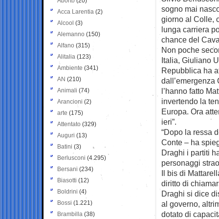
Aborto
(20)
sogno mai nascos
Acca Larentia
(2)
giorno al Colle,
Alcool
(3)
lunga carriera po
Alemanno
(150)
chance del Cava
Alfano
(315)
Non poche secon
Alitalia
(123)
Italia, Giuliano 
Ambiente
(341)
Repubblica ha aff
AN
(210)
dall’emergenza C
l’hanno fatto Mat
Animali
(74)
invertendo la ten
Arancioni
(2)
Europa. Ora atten
arte
(175)
ieri”.
Attentato
(329)
“Dopo la ressa d
Auguri
(13)
Conte – ha spieg
Batini
(3)
Draghi i partiti 
Berlusconi
(4.295)
personaggi strao
Bersani
(234)
Il bis di Mattare
Biasotti
(12)
diritto di chiamar
Boldrini
(4)
Draghi si dice d
Bossi
(1.221)
al governo, altr
dotato di capacit
Brambilla
(38)