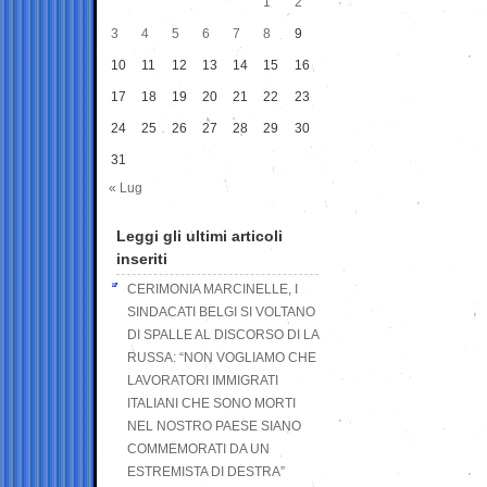
1
2
3
4
5
6
7
8
9
10
11
12
13
14
15
16
17
18
19
20
21
22
23
24
25
26
27
28
29
30
31
« Lug
Leggi gli ultimi articoli
inseriti
CERIMONIA MARCINELLE, I
SINDACATI BELGI SI VOLTANO
DI SPALLE AL DISCORSO DI LA
RUSSA: “NON VOGLIAMO CHE
LAVORATORI IMMIGRATI
ITALIANI CHE SONO MORTI
NEL NOSTRO PAESE SIANO
COMMEMORATI DA UN
ESTREMISTA DI DESTRA”