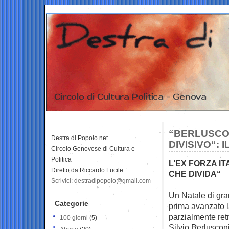
“BERLUSCON
Destra di Popolo.net
DIVISIVO“: 
Circolo Genovese di Cultura e
Politica
L’EX FORZA I
Diretto da Riccardo Fucile
CHE DIVIDA“
Scrivici: destradipopolo@gmail.com
Un Natale di gra
Categorie
prima
avanzato l
parzialmente ret
100 giorni
(5)
Silvio Berlusconi