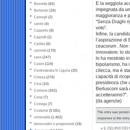
E la seggiola ac
Brunetta
(83)
impegnata da un 
Burlando
(26)
maggioranza e pr
Camogli
(2)
“Senza Draghi rip
canile
(4)
voto”.
Cappello
(8)
Infine, la candid
Caprotti
(2)
l’aspirazione di 
Caritas
(6)
ceacorum . Non s
carovita
(170)
innovatore: lo st
casa
(247)
lo ha mostrato in
bipolarismo, ha i
Casini
(119)
cilecca, ma è st
Centrodestra in Liguria
(35)
capacità di ricop
Chiesa
(276)
presidenza che u
Cina
(10)
Berlusconi sarà c
Comune
(342)
accetteranno?”.
Coop
(7)
(da agenzie)
Cossiga
(7)
Costume
(5.581)
This entry was posted o
criminalità
(1.402)
responses to this entr
democratici e progressisti
(19)
«
IL DELIRIO DE