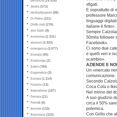
denuncia
(14.528)
sfigati.
destra
(573)
E soprattutto di
destradipopolo
(99)
professore Marc
Di Pietro
(101)
linguaggi digital
Diritti civili
(276)
italiane è finto».
don Gallo
(9)
Sempre Calzolari
economia
(2.331)
50mila follower s
Facebook».
elezioni
(3.303)
Ci sono due categ
emergenza
(3.077)
e quelli veri e i
Energia
(45)
scambio».
Esselunga
(2)
AZIENDE E NO
Esteri
(784)
Un «mercato nero
Eugenetica
(3)
comunicazione.
Europa
(1.314)
Secondo Calzolari
Fassino
(13)
Coca Cola o Ikea
federalismo
(167)
Nel mirino del d
Ferrara
(21)
A suo giudizio de
circa il 50% sar
Ferretti
(6)
polemica.
ferrovie
(133)
Con Grillo che al
finanziaria
(325)