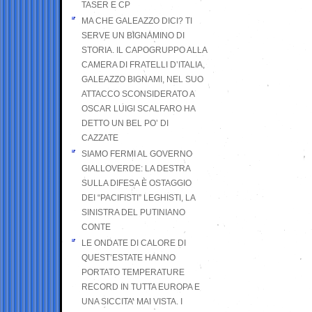
TASER E CP
MA CHE GALEAZZO DICI? TI
SERVE UN BIGNAMINO DI
STORIA. IL CAPOGRUPPO ALLA
CAMERA DI FRATELLI D’ITALIA,
GALEAZZO BIGNAMI, NEL SUO
ATTACCO SCONSIDERATO A
OSCAR LUIGI SCALFARO HA
DETTO UN BEL PO’ DI
CAZZATE
SIAMO FERMI AL GOVERNO
GIALLOVERDE: LA DESTRA
SULLA DIFESA È OSTAGGIO
DEI “PACIFISTI” LEGHISTI, LA
SINISTRA DEL PUTINIANO
CONTE
LE ONDATE DI CALORE DI
QUEST’ESTATE HANNO
PORTATO TEMPERATURE
RECORD IN TUTTA EUROPA E
UNA SICCITA’ MAI VISTA. I