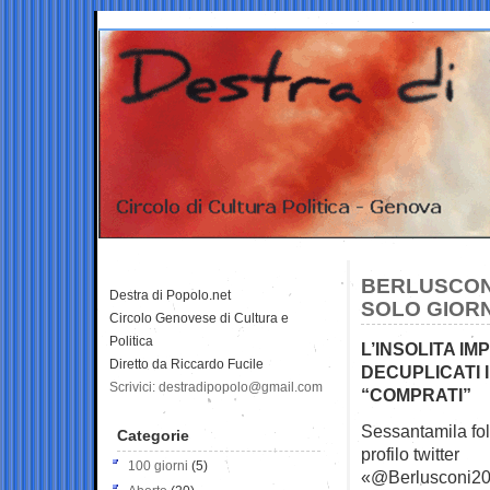
BERLUSCONI
Destra di Popolo.net
SOLO GIORN
Circolo Genovese di Cultura e
Politica
L’INSOLITA I
Diretto da Riccardo Fucile
DECUPLICATI 
Scrivici: destradipopolo@gmail.com
“COMPRATI”
Sessantamila fol
Categorie
profilo
twitter
100 giorni
(5)
«@Berlusconi201