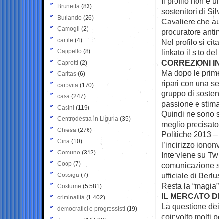
Il profilo non è 
Brunetta
(83)
sostenitori di Si
Burlando
(26)
Cavaliere che a
Camogli
(2)
procuratore anti
canile
(4)
Nel profilo si ci
Cappello
(8)
linkato il sito de
CORREZIONI I
Caprotti
(2)
Ma dopo le prime
Caritas
(6)
ripari con una ser
carovita
(170)
gruppo di sosteni
casa
(247)
passione e stima
Casini
(119)
Quindi ne sono st
Centrodestra in Liguria
(35)
meglio precisato
Chiesa
(276)
Politiche 2013 – 
Cina
(10)
l’indirizzo iono
Comune
(342)
Interviene su Tw
Coop
(7)
comunicazione su
ufficiale di Berlu
Cossiga
(7)
Resta la “magia” 
Costume
(5.581)
IL MERCATO D
criminalità
(1.402)
La questione dei 
democratici e progressisti
(19)
coinvolto molti p