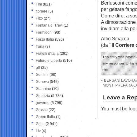
Berlusconi come a
Fini
(821)
per gettare fango 
fioriere
(5)
Come dire: a sos
Fitto
(27)
A dimostrazione 
Fontana di Trevi
(1)
invidiare alla pol
Formigoni
(90)
Alfio Sciacca
Forza Italia
(596)
(da
“Il Corriere
frana
(9)
Fratelli d'Italia
(291)
This entry was posted 
Futuro e Libertà
(510)
any responses to this 
g8
(25)
site.
Gelmini
(68)
«
BERSANI LAVORA 
Genova
(542)
MONTI PREPARA LA
Giannino
(10)
Giustizia
(5.784)
Leave a Rep
governo
(5.799)
You must be
log
Grasso
(22)
Green Italia
(1)
Grillo
(2.941)
Idv
(4)