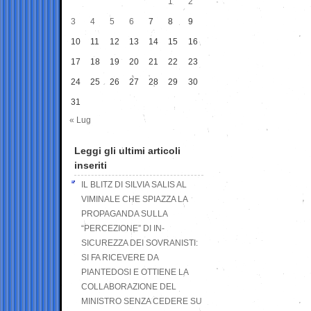
1
2
3
4
5
6
7
8
9
10
11
12
13
14
15
16
17
18
19
20
21
22
23
24
25
26
27
28
29
30
31
« Lug
Leggi gli ultimi articoli
inseriti
IL BLITZ DI SILVIA SALIS AL
VIMINALE CHE SPIAZZA LA
PROPAGANDA SULLA
“PERCEZIONE” DI IN-
SICUREZZA DEI SOVRANISTI:
SI FA RICEVERE DA
PIANTEDOSI E OTTIENE LA
COLLABORAZIONE DEL
MINISTRO SENZA CEDERE SU