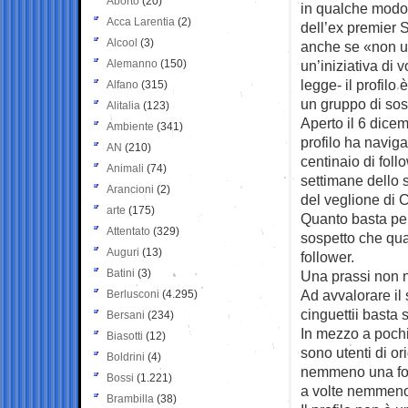
Aborto
(20)
in qualche modo
Acca Larentia
(2)
dell’ex premier S
Alcool
(3)
anche se «non uf
Alemanno
(150)
un’iniziativa di v
legge- il profilo 
Alfano
(315)
un gruppo di sost
Alitalia
(123)
Aperto il 6 dicem
Ambiente
(341)
profilo ha navig
AN
(210)
centinaio di foll
Animali
(74)
settimane dello 
Arancioni
(2)
del veglione di 
arte
(175)
Quanto basta per 
Attentato
(329)
sospetto che qua
Auguri
(13)
follower.
Batini
(3)
Una prassi non n
Ad avvalorare il
Berlusconi
(4.295)
cinguettii basta 
Bersani
(234)
In mezzo a pochi
Biasotti
(12)
sono utenti di o
Boldrini
(4)
nemmeno una foto 
Bossi
(1.221)
a volte nemmeno 
Brambilla
(38)