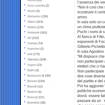
Aborto
(20)
l’assenza dei ver
Acca Larentia
(2)
“Non è così che 
Alcool
(3)
ricostruire il cen
Alemanno
(150)
arrivo.
In sala solo un c
Alfano
(315)
un clima piuttos
Alitalia
(123)
Pochi i nomi di 
Ambiente
(341)
Al fianco di Fitt
AN
(210)
esponenti di For
Animali
(74)
Gilberto Pichetto
Arancioni
(2)
In sala Agostino 
arte
(175)
“Mi dispiace che 
Attentato
(329)
non partecipare a
Auguri
(13)
elettori che ci 
Batini
(3)
Non partecipare 
dire cose diverse
Berlusconi
(4.295)
del partito e del
Bersani
(234)
Poi ha aggiunto 
Biasotti
(12)
politiche econom
Boldrini
(4)
dovrà essere fat
Bossi
(1.221)
passare da un ri
Brambilla
(38)