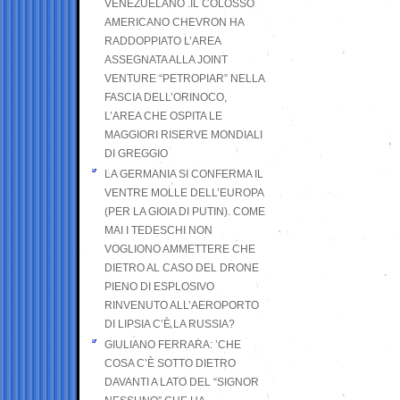
VENEZUELANO .IL COLOSSO
AMERICANO CHEVRON HA
RADDOPPIATO L’AREA
ASSEGNATA ALLA JOINT
VENTURE “PETROPIAR” NELLA
FASCIA DELL’ORINOCO,
L’AREA CHE OSPITA LE
MAGGIORI RISERVE MONDIALI
DI GREGGIO
LA GERMANIA SI CONFERMA IL
VENTRE MOLLE DELL’EUROPA
(PER LA GIOIA DI PUTIN). COME
MAI I TEDESCHI NON
VOGLIONO AMMETTERE CHE
DIETRO AL CASO DEL DRONE
PIENO DI ESPLOSIVO
RINVENUTO ALL’AEROPORTO
DI LIPSIA C’È LA RUSSIA?
GIULIANO FERRARA: ’CHE
COSA C’È SOTTO DIETRO
DAVANTI A LATO DEL “SIGNOR