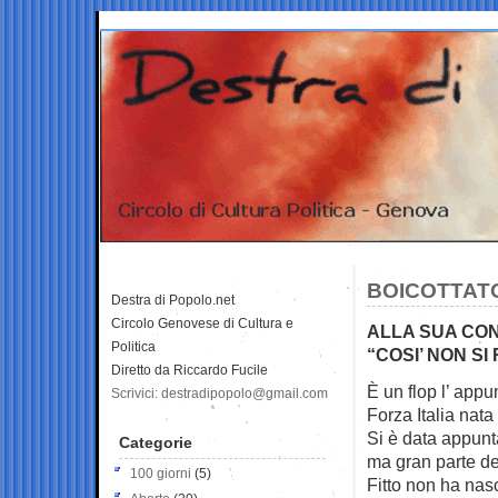
BOICOTTATO
Destra di Popolo.net
Circolo Genovese di Cultura e
ALLA SUA CON
Politica
“COSI’ NON S
Diretto da Riccardo Fucile
È un flop l’ appu
Scrivici: destradipopolo@gmail.com
Forza Italia nata
Si è data appunt
Categorie
ma gran parte de
100 giorni
(5)
Fitto non ha nas