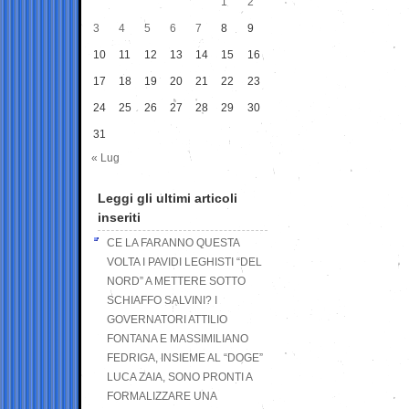
1
2
3
4
5
6
7
8
9
10
11
12
13
14
15
16
17
18
19
20
21
22
23
24
25
26
27
28
29
30
31
« Lug
Leggi gli ultimi articoli
inseriti
CE LA FARANNO QUESTA
VOLTA I PAVIDI LEGHISTI “DEL
NORD” A METTERE SOTTO
SCHIAFFO SALVINI? I
GOVERNATORI ATTILIO
FONTANA E MASSIMILIANO
FEDRIGA, INSIEME AL “DOGE”
LUCA ZAIA, SONO PRONTI A
FORMALIZZARE UNA