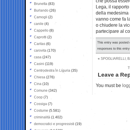
che possa essere 
Brunetta
(83)
Lega, il rapport
Burlando
(26)
della medesima 
Camogli
(2)
vanno come fa la
canile
(4)
o chiudere la vic
Cappello
(8)
partecipare al c
Caprotti
(2)
This entry was posted 
Caritas
(6)
responses to this entr
carovita
(170)
casa
(247)
«
SPOGLIARELLI, 
Casini
(119)
T
Centrodestra in Liguria
(35)
Leave a Rep
Chiesa
(276)
Cina
(10)
You must be
log
Comune
(342)
Coop
(7)
Cossiga
(7)
Costume
(5.581)
criminalità
(1.402)
democratici e progressisti
(19)