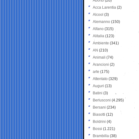
Aborto
(20)
Acca Larentia
(2)
Alcool
(3)
Alemanno
(150)
Alfano
(315)
Alitalia
(123)
Ambiente
(341)
AN
(210)
Animali
(74)
Arancioni
(2)
arte
(175)
Attentato
(329)
Auguri
(13)
Batini
(3)
Berlusconi
(4.295)
Bersani
(234)
Biasotti
(12)
Boldrini
(4)
Bossi
(1.221)
Brambilla
(38)