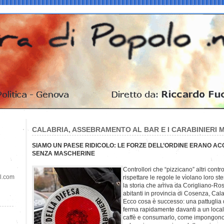
CALABRIA, ASSEBRAMENTO AL BAR E I CARABINIERI M
SIAMO UN PAESE RIDICOLO: LE FORZE DELL’ORDINE ERANO A
SENZA MASCHERINE
Controllori che “pizzicano” altri contro
il.com
rispettare le regole le vìolano loro st
la storia che arriva da Corigliano-R
abitanti in provincia di Cosenza, Cala
Ecco cosa è successo: una pattuglia di
ferma rapidamente davanti a un loca
caffè e consumarlo, come impongono 