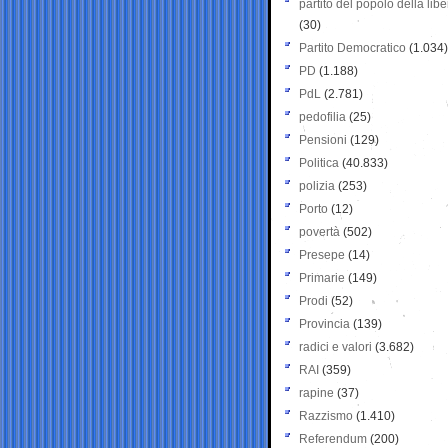
partito del popolo della libe
(30)
Partito Democratico
(1.034)
PD
(1.188)
PdL
(2.781)
pedofilia
(25)
Pensioni
(129)
Politica
(40.833)
polizia
(253)
Porto
(12)
povertà
(502)
Presepe
(14)
Primarie
(149)
Prodi
(52)
Provincia
(139)
radici e valori
(3.682)
RAI
(359)
rapine
(37)
Razzismo
(1.410)
Referendum
(200)