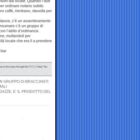
fuori dal locale. Quando i due
 per ordinare notano subito
ro caffè, rientrano, stavolta per
stanze, c’è un assembramento
consumare c’è un gruppo di
e con l’abito d’ordinanza.
dine, multandoli per
à locale che era lì a prendere
 bar.
es to this entry through the
RSS 2.0
feed. You
N GRUPPO DI BRACCIANTI:
MALI
GAZZE, E’ IL PRODOTTO DEL