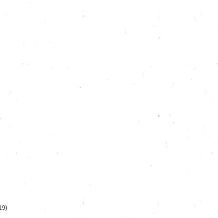
)
19)