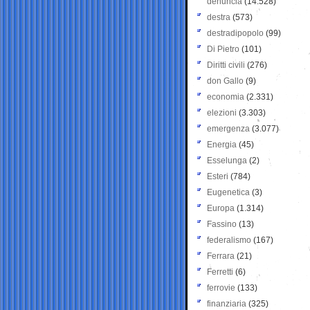
denuncia
(14.528)
destra
(573)
destradipopolo
(99)
Di Pietro
(101)
Diritti civili
(276)
don Gallo
(9)
economia
(2.331)
elezioni
(3.303)
emergenza
(3.077)
Energia
(45)
Esselunga
(2)
Esteri
(784)
Eugenetica
(3)
Europa
(1.314)
Fassino
(13)
federalismo
(167)
Ferrara
(21)
Ferretti
(6)
ferrovie
(133)
finanziaria
(325)