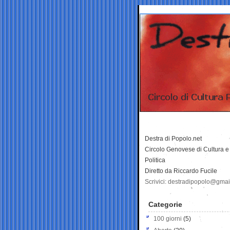
Destra di Popolo.net
Circolo Genovese di Cultura e
Politica
Diretto da Riccardo Fucile
Scrivici: destradipopolo@gma
Categorie
100 giorni
(5)