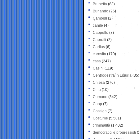
Brunetta
(83)
Burlando
(26)
Camogli
(2)
canile
(4)
Cappello
(8)
Caprotti
(2)
Caritas
(6)
carovita
(170)
casa
(247)
Casini
(119)
Centrodestra in Liguria
(35
Chiesa
(276)
Cina
(10)
Comune
(342)
Coop
(7)
Cossiga
(7)
Costume
(5.581)
criminalità
(1.402)
democratici e progressisti
(