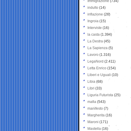
Immigrazione
(734)
indulto
(14)
inflazione
(26)
Ingroia
(15)
Interviste
(16)
la casta
(1.394)
La Destra
(45)
La Sapienza
(5)
Lavoro
(1.316)
LegaNord
(2.411)
Letta Enrico
(154)
Liberi e Uguali
(10)
Libia
(68)
Libri
(33)
Liguria Futurista
(25)
mafia
(543)
manifesto
(7)
Margherita
(16)
Maroni
(171)
Mastella
(16)