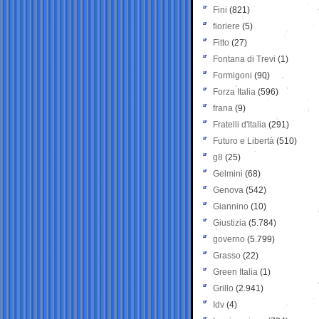
Fini
(821)
fioriere
(5)
Fitto
(27)
Fontana di Trevi
(1)
Formigoni
(90)
Forza Italia
(596)
frana
(9)
Fratelli d'Italia
(291)
Futuro e Libertà
(510)
g8
(25)
Gelmini
(68)
Genova
(542)
Giannino
(10)
Giustizia
(5.784)
governo
(5.799)
Grasso
(22)
Green Italia
(1)
Grillo
(2.941)
Idv
(4)