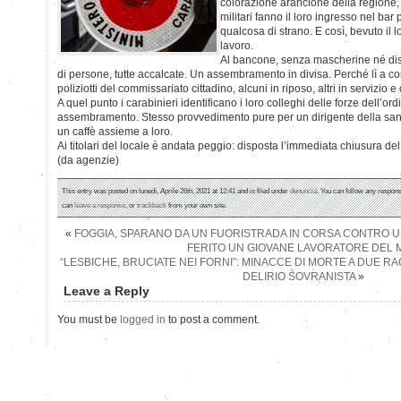
colorazione arancione della regione, 
militari fanno il loro ingresso nel bar
qualcosa di strano. E così, bevuto il lo
lavoro.
Al bancone, senza mascherine né di
di persone, tutte accalcate. Un assembramento in divisa. Perché lì a 
poliziotti del commissariato cittadino, alcuni in riposo, altri in servizio 
A quel punto i carabinieri identificano i loro colleghi delle forze dell’or
assembramento. Stesso provvedimento pure per un dirigente della sanit
un caffè assieme a loro.
Ai titolari del locale è andata peggio: disposta l’immediata chiusura del
(da agenzie)
This entry was posted on lunedì, Aprile 26th, 2021 at 12:41 and is filed under
denuncia
. You can follow any respons
can
leave a response
, or
trackback
from your own site.
«
FOGGIA, SPARANO DA UN FUORISTRADA IN CORSA CONTRO U
FERITO UN GIOVANE LAVORATORE DEL 
“LESBICHE, BRUCIATE NEI FORNI”: MINACCE DI MORTE A DUE RA
DELIRIO SOVRANISTA
»
Leave a Reply
You must be
logged in
to post a comment.