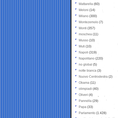
Mattarella
(60)
Meloni
(14)
Milano
(300)
Montezemolo
(7)
Monti
(357)
moschea
(11)
Musso
(10)
Muti
(10)
Napoli
(319)
Napolitano
(220)
no global
(5)
notte bianca
(3)
Nuovo Centrodestra
(2)
Obama
(11)
olimpiadi
(40)
Oliveri
(4)
Pannella
(29)
Papa
(33)
Parlamento
(1.428)