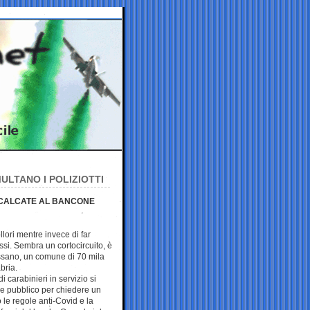
ULTANO I POLIZIOTTI
CCALCATE AL BANCONE
llori mentre invece di far
essi. Sembra un cortocircuito, è
ossano, un comune di 70 mila
bria.
 carabinieri in servizio si
le pubblico per chiedere un
le regole anti-Covid e la