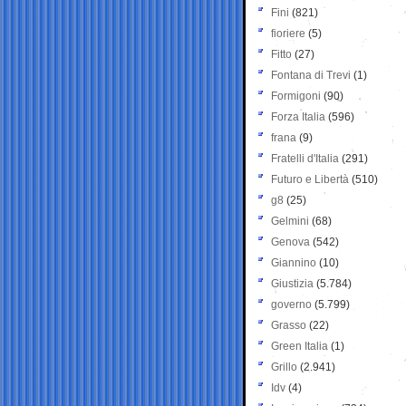
Fini
(821)
fioriere
(5)
Fitto
(27)
Fontana di Trevi
(1)
Formigoni
(90)
Forza Italia
(596)
frana
(9)
Fratelli d'Italia
(291)
Futuro e Libertà
(510)
g8
(25)
Gelmini
(68)
Genova
(542)
Giannino
(10)
Giustizia
(5.784)
governo
(5.799)
Grasso
(22)
Green Italia
(1)
Grillo
(2.941)
Idv
(4)