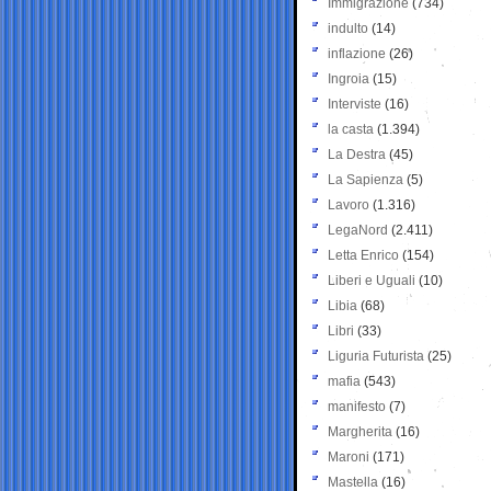
Immigrazione
(734)
indulto
(14)
inflazione
(26)
Ingroia
(15)
Interviste
(16)
la casta
(1.394)
La Destra
(45)
La Sapienza
(5)
Lavoro
(1.316)
LegaNord
(2.411)
Letta Enrico
(154)
Liberi e Uguali
(10)
Libia
(68)
Libri
(33)
Liguria Futurista
(25)
mafia
(543)
manifesto
(7)
Margherita
(16)
Maroni
(171)
Mastella
(16)