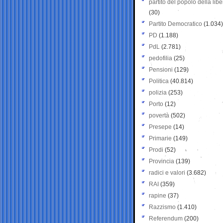
partito del popolo della libe
(30)
Partito Democratico
(1.034)
PD
(1.188)
PdL
(2.781)
pedofilia
(25)
Pensioni
(129)
Politica
(40.814)
polizia
(253)
Porto
(12)
povertà
(502)
Presepe
(14)
Primarie
(149)
Prodi
(52)
Provincia
(139)
radici e valori
(3.682)
RAI
(359)
rapine
(37)
Razzismo
(1.410)
Referendum
(200)