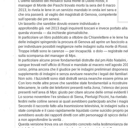
L’ultimo tassello del mosaico sulla morte di David Rossi, il
manager di Monte dei Paschi trovato morto la sera del 6 marzo
2013, lo rivela le Iene in un servizio mandato in onda ieri sera e
che ora passerà al vaglio dei magistrati di Genova, competente
sull’operato dei pm senesi.
Un tassello che sarebbe dovuto essere individuato e
approfondito già nel 2013 dagli inquirenti toscani e invece portato all
questa vicenda — da inchieste giornalistiche.
In particolare un libro pubblicato a ottobre da Chiarelettere e le Iene 
delle indagini spingendo la procura di Genova ad aprire un fascicolo a 
per individuare possibili negligenze nelle indagini sulla morte di Rossi.
Troppe infatti sono le carenze — per incapacità o dolo — registrate nel
sulla scomparsa del manager di Mps.
In particolare alcune prove fondamentali distrutte dal pm Aldo Natalini, 
sangue trovati nell’ufficio di Rossi e mandate al macero nell’agosto 20
corso, prima ancora che il giudice per le indagini preliminari disponess
supplemento di indagini e senza avvisare neanche i legali dei familiari
Non solo. I fazzoletti sono stati distrutti senza neanche essere prima ana
Con loro molte altre prove che sarebbe state fondamentali a ricostruire 
telecamere, le celle dei telefonini presenti nella zona, l’elenco dei poss
presenti nell’area di Mps: giusto per citare alcune delle ormai evidenti 
Lo scorso novembre l’ex sindaco di Siena, Pierluigi Piccini, ha rivelato 
festini nelle colline senesi ai quali avrebbero partecipato anche i magist
Secondo il racconto fatto alla trasmissione televisiva, le indagini sul
state compiute e il caso rapidamente liquidato come suicidio proprio pe
avrebbero avuto dei rapporti diretti con altri personaggi di spicco della 
a non approfondire la verità .
Questa versione trova ora un riscontro concreto nella testimonianza de