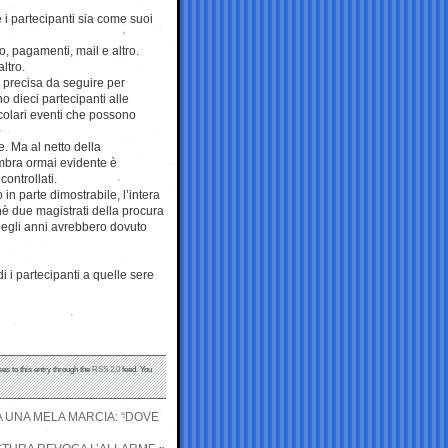
e i partecipanti sia come suoi
o, pagamenti, mail e altro.
ltro.
a precisa da seguire per
 dieci partecipanti alle
ticolari eventi che possono
e. Ma al netto della
embra ormai evidente è
controllati.
n parte dimostrabile, l’intera
è due magistrati della procura
negli anni avrebbero dovuto
i i partecipanti a quelle sere
es to this entry through the
RSS 2.0
feed. You
A UNA MELA MARCIA: “DOVE