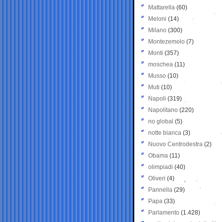
Mattarella
(60)
Meloni
(14)
Milano
(300)
Montezemolo
(7)
Monti
(357)
moschea
(11)
Musso
(10)
Muti
(10)
Napoli
(319)
Napolitano
(220)
no global
(5)
notte bianca
(3)
Nuovo Centrodestra
(2)
Obama
(11)
olimpiadi
(40)
Oliveri
(4)
Pannella
(29)
Papa
(33)
Parlamento
(1.428)