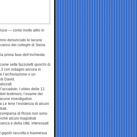
a luce — come molto altro in
hanno denunciato le lacune
carico dei colleghi di Siena
la prima fase dell’inchiesta
come sette fazzoletti sporchi di
13 con indagini ancora in
e l’archiviazione o un
 di David.
lizzati.
l’accaduto. I video delle 12
ibili testimoni, l’esame dei
lacune investigative.
a Le Iene l’esistenza di alcuni
rati.
la scomparsa di Rossi non sono
rchè alcuni magistrati
banca e della città interessati
l gigolò raccolta e trasmessa