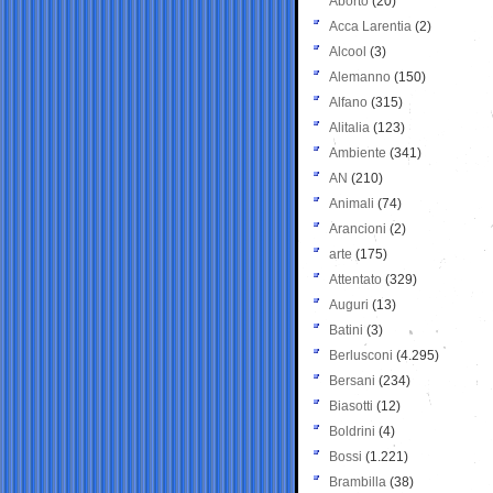
Aborto
(20)
Acca Larentia
(2)
Alcool
(3)
Alemanno
(150)
Alfano
(315)
Alitalia
(123)
Ambiente
(341)
AN
(210)
Animali
(74)
Arancioni
(2)
arte
(175)
Attentato
(329)
Auguri
(13)
Batini
(3)
Berlusconi
(4.295)
Bersani
(234)
Biasotti
(12)
Boldrini
(4)
Bossi
(1.221)
Brambilla
(38)