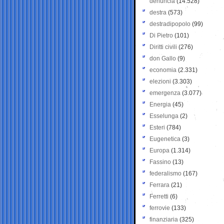
denuncia
(14.528)
destra
(573)
destradipopolo
(99)
Di Pietro
(101)
Diritti civili
(276)
don Gallo
(9)
economia
(2.331)
elezioni
(3.303)
emergenza
(3.077)
Energia
(45)
Esselunga
(2)
Esteri
(784)
Eugenetica
(3)
Europa
(1.314)
Fassino
(13)
federalismo
(167)
Ferrara
(21)
Ferretti
(6)
ferrovie
(133)
finanziaria
(325)