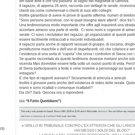
ieri dalle Iene e che ora passerà al vaglio dei magistrati di Genova.
Il ragazzo, di appena 26 anni, racconta con dettagli le serate, riconosc
clienti sia come commensali o clienti di suoi altri colleghi.
Inoltre garantisce di avere le prove di quanto afferma: numeri di telefon
“Sono persone pericolose, con le quali bisogna stare attenti”, dice tra l’a
Una testimonianza molto importante che offre agli inquirenti una strad
accertare almeno una parte di verità . Ci sono nomi e cognomi di almeno
serate. Ci sono i reclutatori del ragazzo, gli organizzatori di questi par
essere facilmente rintracciati e riscontri individuabili.
Il ragazzo parla anche di rapporti sessuali di gruppo, di cocaina, drogh
prostituzione maschile e dell’uso di stupefacenti, ciò che colpisce e s
l’esistenza di una sorta di “cupola” che univa i controllori di Siena con i 
Se quanto raccontato da questo testimone dovesse rivelarsi anche solo i
vicenda Mps dovrebbe essere letta sotto un nuovo punto di vista. Perch
di Siena partecipavano a feste e cene insieme a personaggi sui quali 
)
indagare?
E che tipo di rapporti avevano? Sicuramente di amicizia e amicali.
Inoltre il giovane parla anche dell’esistenza di video delle serate. Quind
erano e sono ricattati o comunque ricattabili?
Da chi? Sarà Genova ora a rispondere.
(da
“Il Fatto Quotidiano”)
This entry was posted on lunedì, Marzo 26th, 2018 at 11:44 and is filed under
denuncia
. You can follow any respons
can
leave a response
, or
trackback
from your own site.
«
GRILLO IN TRIBUNALE CONTRO L’EX ATTIVISTA CHE GLI LANCI
19)
HAI MESSO I SOLDI DEL BLOG?”