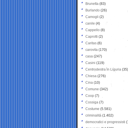
Brunetta
(83)
Burlando
(26)
Camogli
(2)
canile
(4)
Cappello
(8)
Caprotti
(2)
Caritas
(6)
carovita
(170)
casa
(247)
Casini
(119)
Centrodestra in Liguria
(35
Chiesa
(276)
Cina
(10)
Comune
(342)
Coop
(7)
Cossiga
(7)
Costume
(5.581)
criminalità
(1.402)
democratici e progressisti
(