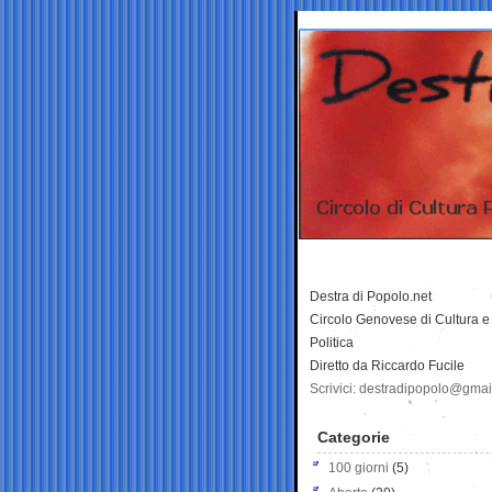
Destra di Popolo.net
Circolo Genovese di Cultura e
Politica
Diretto da Riccardo Fucile
Scrivici: destradipopolo@gma
Categorie
100 giorni
(5)