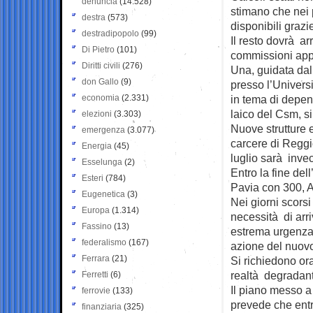
denuncia
(14.528)
stimano che nei 
destra
(573)
disponibili graz
destradipopolo
(99)
Il resto dovrà ar
Di Pietro
(101)
commissioni appe
Diritti civili
(276)
Una, guidata dal
don Gallo
(9)
presso l’Univers
economia
(2.331)
in tema di depen
laico del Csm, s
elezioni
(3.303)
Nuove strutture 
emergenza
(3.077)
carcere di Reggi
Energia
(45)
luglio sarà invec
Esselunga
(2)
Entro la fine dell
Esteri
(784)
Pavia con 300, A
Eugenetica
(3)
Nei giorni scorsi
Europa
(1.314)
necessità di arr
Fassino
(13)
estrema urgenza d
federalismo
(167)
azione del nuov
Ferrara
(21)
Si richiedono ora
realtà degradante
Ferretti
(6)
Il piano messo a 
ferrovie
(133)
prevede che entro
finanziaria
(325)