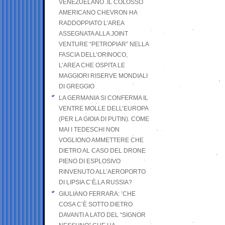
VENEZUELANO .IL COLOSSO
AMERICANO CHEVRON HA
RADDOPPIATO L’AREA
ASSEGNATA ALLA JOINT
VENTURE “PETROPIAR” NELLA
FASCIA DELL’ORINOCO,
L’AREA CHE OSPITA LE
MAGGIORI RISERVE MONDIALI
DI GREGGIO
LA GERMANIA SI CONFERMA IL
VENTRE MOLLE DELL’EUROPA
(PER LA GIOIA DI PUTIN). COME
MAI I TEDESCHI NON
VOGLIONO AMMETTERE CHE
DIETRO AL CASO DEL DRONE
PIENO DI ESPLOSIVO
RINVENUTO ALL’AEROPORTO
DI LIPSIA C’È LA RUSSIA?
GIULIANO FERRARA: ’CHE
COSA C’È SOTTO DIETRO
DAVANTI A LATO DEL “SIGNOR