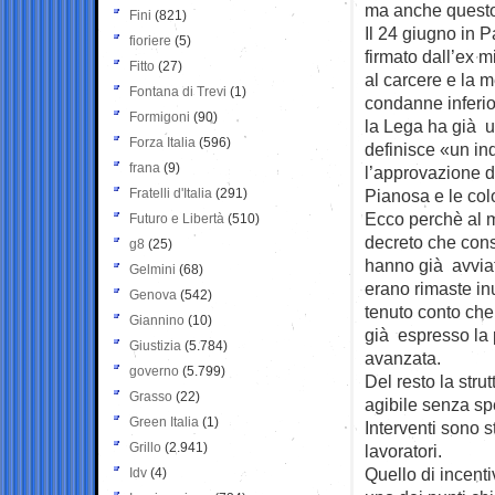
ma anche questo
Fini
(821)
Il 24 giugno in 
fioriere
(5)
firmato dall’ex m
Fitto
(27)
al carcere e la 
Fontana di Trevi
(1)
condanne inferio
Formigoni
(90)
la Lega ha già uf
Forza Italia
(596)
definisce «un in
frana
(9)
l’approvazione de
Fratelli d'Italia
(291)
Pianosa e le col
Ecco perchè al m
Futuro e Libertà
(510)
decreto che cons
g8
(25)
hanno già avviato
Gelmini
(68)
erano rimaste inu
Genova
(542)
tenuto conto che 
Giannino
(10)
già espresso la p
Giustizia
(5.784)
avanzata.
governo
(5.799)
Del resto la stru
Grasso
(22)
agibile senza sp
Green Italia
(1)
Interventi sono 
Grillo
(2.941)
lavoratori.
Quello di incenti
Idv
(4)