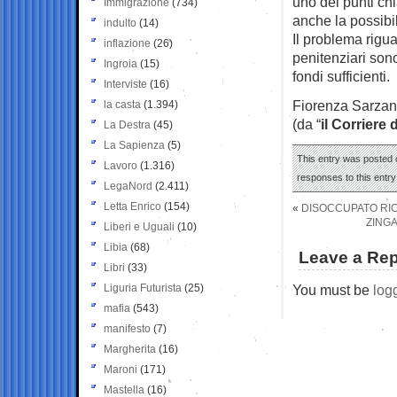
uno dei punti chi
Immigrazione
(734)
anche la possibil
indulto
(14)
Il problema rigua
inflazione
(26)
penitenziari son
Ingroia
(15)
fondi sufficienti.
Interviste
(16)
Fiorenza Sarzan
la casta
(1.394)
(da “
il Corriere 
La Destra
(45)
La Sapienza
(5)
This entry was posted o
Lavoro
(1.316)
responses to this entr
LegaNord
(2.411)
Letta Enrico
(154)
«
DISOCCUPATO RIC
ZINGA
Liberi e Uguali
(10)
Libia
(68)
Leave a Rep
Libri
(33)
Liguria Futurista
(25)
You must be
log
mafia
(543)
manifesto
(7)
Margherita
(16)
Maroni
(171)
Mastella
(16)