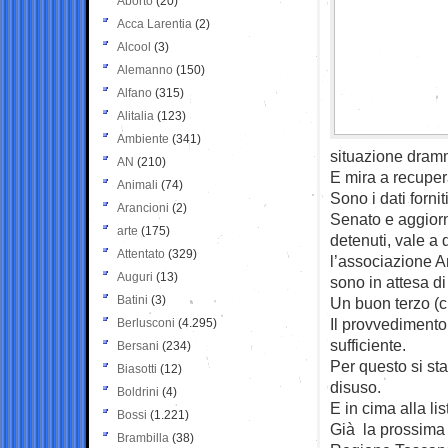
Aborto
(20)
Acca Larentia
(2)
Alcool
(3)
Alemanno
(150)
Alfano
(315)
Alitalia
(123)
Ambiente
(341)
situazione dramm
AN
(210)
E mira a recuper
Animali
(74)
Sono i dati forni
Arancioni
(2)
Senato e aggiorn
arte
(175)
detenuti, vale a 
Attentato
(329)
l’associazione A
Auguri
(13)
sono in attesa di
Batini
(3)
Un buon terzo (ci
Il provvedimento
Berlusconi
(4.295)
sufficiente.
Bersani
(234)
Per questo si sta
Biasotti
(12)
disuso.
Boldrini
(4)
E in cima alla li
Bossi
(1.221)
Già la prossima 
Brambilla
(38)