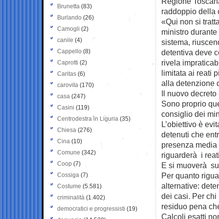
Regione Toscana 
Brunetta
(83)
raddoppio della
Burlando
(26)
«Qui non si tratta
Camogli
(2)
ministro durante 
canile
(4)
sistema, riuscen
Cappello
(8)
detentiva deve co
rivela impratica
Caprotti
(2)
limitata ai reati 
Caritas
(6)
alla detenzione d
carovita
(170)
Il nuovo decreto
casa
(247)
Sono proprio que
Casini
(119)
consiglio dei min
Centrodestra in Liguria
(35)
L’obiettivo è evi
Chiesa
(276)
detenuti che ent
Cina
(10)
presenza media in
Comune
(342)
riguarderà i reat
Coop
(7)
E si muoverà sul
Per quanto riguar
Cossiga
(7)
alternative: det
Costume
(5.581)
dei casi. Per chi
criminalità
(1.402)
residuo pena che
democratici e progressisti
(19)
Calcoli esatti no