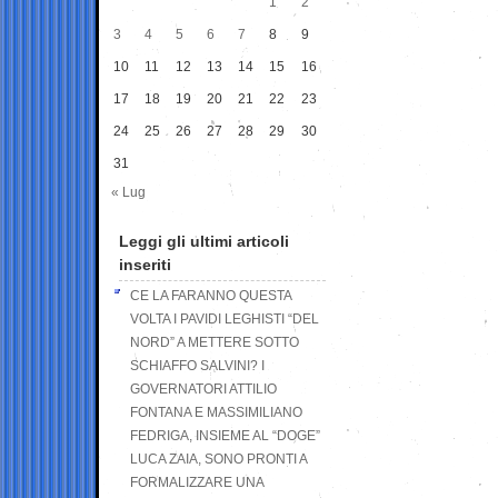
1
2
3
4
5
6
7
8
9
10
11
12
13
14
15
16
17
18
19
20
21
22
23
24
25
26
27
28
29
30
31
« Lug
Leggi gli ultimi articoli
inseriti
CE LA FARANNO QUESTA
VOLTA I PAVIDI LEGHISTI “DEL
NORD” A METTERE SOTTO
SCHIAFFO SALVINI? I
GOVERNATORI ATTILIO
FONTANA E MASSIMILIANO
FEDRIGA, INSIEME AL “DOGE”
LUCA ZAIA, SONO PRONTI A
FORMALIZZARE UNA