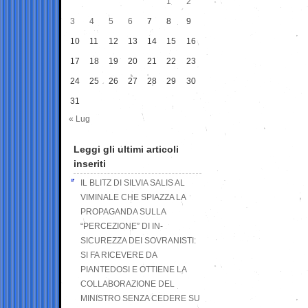
1
2
3
4
5
6
7
8
9
10
11
12
13
14
15
16
17
18
19
20
21
22
23
24
25
26
27
28
29
30
31
« Lug
Leggi gli ultimi articoli
inseriti
IL BLITZ DI SILVIA SALIS AL
VIMINALE CHE SPIAZZA LA
PROPAGANDA SULLA
“PERCEZIONE” DI IN-
SICUREZZA DEI SOVRANISTI:
SI FA RICEVERE DA
PIANTEDOSI E OTTIENE LA
COLLABORAZIONE DEL
MINISTRO SENZA CEDERE SU