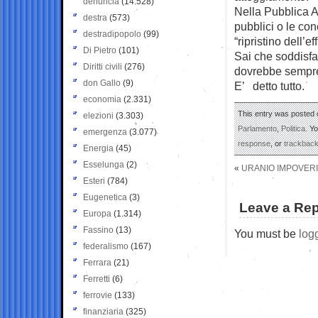
denuncia
(14.528)
Nella Pubblica Am
destra
(573)
pubblici o le con
destradipopolo
(99)
“ripristino dell’e
Di Pietro
(101)
Sai che soddisfaz
Diritti civili
(276)
dovrebbe sempre 
don Gallo
(9)
E’ detto tutto.
economia
(2.331)
This entry was posted o
elezioni
(3.303)
Parlamento
,
Politica
. Y
emergenza
(3.077)
response
, or
trackbac
Energia
(45)
Esselunga
(2)
«
URANIO IMPOVERIT
Esteri
(784)
Eugenetica
(3)
Leave a Rep
Europa
(1.314)
Fassino
(13)
You must be
log
federalismo
(167)
Ferrara
(21)
Ferretti
(6)
ferrovie
(133)
finanziaria
(325)