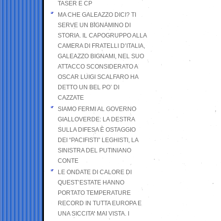
TASER E CP
MA CHE GALEAZZO DICI? TI
SERVE UN BIGNAMINO DI
STORIA. IL CAPOGRUPPO ALLA
CAMERA DI FRATELLI D’ITALIA,
GALEAZZO BIGNAMI, NEL SUO
ATTACCO SCONSIDERATO A
OSCAR LUIGI SCALFARO HA
DETTO UN BEL PO’ DI
CAZZATE
SIAMO FERMI AL GOVERNO
GIALLOVERDE: LA DESTRA
SULLA DIFESA È OSTAGGIO
DEI “PACIFISTI” LEGHISTI, LA
SINISTRA DEL PUTINIANO
CONTE
LE ONDATE DI CALORE DI
QUEST’ESTATE HANNO
PORTATO TEMPERATURE
RECORD IN TUTTA EUROPA E
UNA SICCITA’ MAI VISTA. I