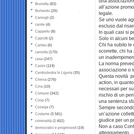
una associazione
Brunetta
(83)
all’azione promo
Burlando
(26)
legale.
Camogli
(2)
Se uno vuole agir
canile
(4)
escluso dal risa
Cappello
(8)
In quali casi si 
Solo in alcuni ben
Caprotti
(2)
Chi ha subito le
Caritas
(6)
scorrette, chi h
carovita
(170)
un inadempiment
casa
(247)
La norma preved
Casini
(119)
associazione o in
Centrodestra in Liguria
(35)
Questa novità po
Chiesa
(276)
action, in quanto
Cina
(10)
necessari per sup
Comune
(342)
rischio di un per
Coop
(7)
una sentenza sfa
Sempre secondo l
Cossiga
(7)
un’azione collett
Costume
(5.581)
giudice per un 
criminalità
(1.402)
Non a caso Confi
democratici e progressisti
(19)
atteggiamento.