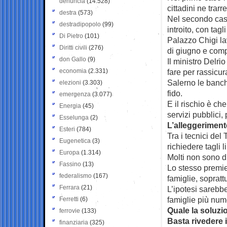
denuncia
(14.528)
cittadini ne trar
destra
(573)
Nel secondo caso
destradipopolo
(99)
introito, con tag
Di Pietro
(101)
Palazzo Chigi la
Diritti civili
(276)
di giugno e comp
don Gallo
(9)
Il ministro Delri
economia
(2.331)
fare per rassicur
Salerno le banc
elezioni
(3.303)
fido.
emergenza
(3.077)
E il rischio è ch
Energia
(45)
servizi pubblici, 
Esselunga
(2)
L’alleggerimen
Esteri
(784)
Tra i tecnici del
Eugenetica
(3)
richiedere tagli 
Europa
(1.314)
Molti non sono d
Fassino
(13)
Lo stesso premie
federalismo
(167)
famiglie, sopratt
Ferrara
(21)
L’ipotesi sarebbe
famiglie più nume
Ferretti
(6)
Quale la soluzio
ferrovie
(133)
Basta rivedere i
finanziaria
(325)