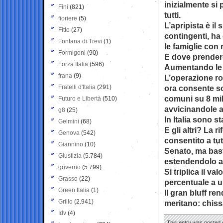
inizialmente si 
Fini
(821)
tutti.
fioriere
(5)
L’apripista è il
Fitto
(27)
contingenti, ha
Fontana di Trevi
(1)
le famiglie con 
Formigoni
(90)
E dove prender
Forza Italia
(596)
Aumentando le r
frana
(9)
L’operazione ro
Fratelli d'Italia
(291)
ora consente s
comuni su 8 mil
Futuro e Libertà
(510)
avvicinandole a
g8
(25)
In Italia sono s
Gelmini
(68)
E gli altri? La 
Genova
(542)
consentito a tutt
Giannino
(10)
Senato, ma bast
Giustizia
(5.784)
estendendolo a t
governo
(5.799)
Si triplica il va
Grasso
(22)
percentuale a un
Green Italia
(1)
Il gran bluff re
Grillo
(2.941)
meritano: chissà
Idv
(4)
This entry was posted o