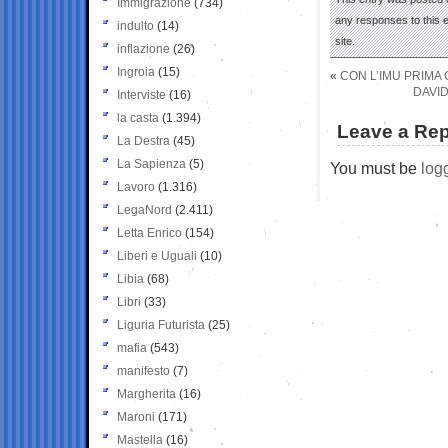
Immigrazione
(734)
any responses to this 
indulto
(14)
site.
inflazione
(26)
Ingroia
(15)
«
CON L’IMU PRIMA 
DAVID
Interviste
(16)
la casta
(1.394)
Leave a Rep
La Destra
(45)
La Sapienza
(5)
You must be
log
Lavoro
(1.316)
LegaNord
(2.411)
Letta Enrico
(154)
Liberi e Uguali
(10)
Libia
(68)
Libri
(33)
Liguria Futurista
(25)
mafia
(543)
manifesto
(7)
Margherita
(16)
Maroni
(171)
Mastella
(16)