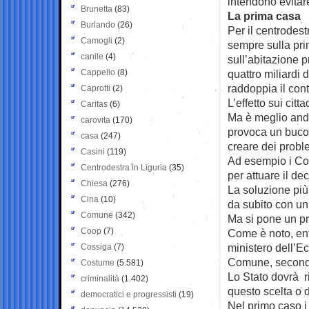
intendono evitar
Brunetta
(83)
La prima casa
Burlando
(26)
Per il centrodest
Camogli
(2)
sempre sulla pr
canile
(4)
sull’abitazione 
Cappello
(8)
quattro miliardi 
raddoppia il cont
Caprotti
(2)
L’effetto sui cit
Caritas
(6)
Ma è meglio anda
carovita
(170)
provoca un buco 
casa
(247)
creare dei probl
Casini
(119)
Ad esempio i Com
Centrodestra in Liguria
(35)
per attuare il d
Chiesa
(276)
La soluzione più
Cina
(10)
da subito con un
Comune
(342)
Ma si pone un p
Coop
(7)
Come è noto, ent
ministero dell’E
Cossiga
(7)
Comune, secondo l
Costume
(5.581)
Lo Stato dovrà 
criminalità
(1.402)
questo scelta o 
democratici e progressisti
(19)
Nel primo caso 