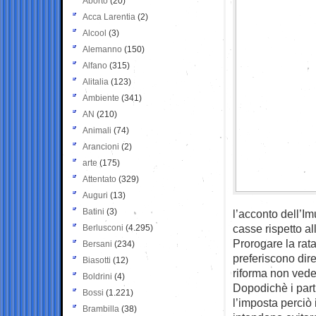
Aborto
(20)
Acca Larentia
(2)
Alcool
(3)
Alemanno
(150)
Alfano
(315)
Alitalia
(123)
Ambiente
(341)
AN
(210)
Animali
(74)
Arancioni
(2)
arte
(175)
Attentato
(329)
Auguri
(13)
Batini
(3)
l’acconto dell’Im
casse rispetto al
Berlusconi
(4.295)
Prorogare la rat
Bersani
(234)
preferiscono dir
Biasotti
(12)
riforma non vede
Boldrini
(4)
Dopodichè i part
Bossi
(1.221)
l’imposta perciò 
Brambilla
(38)