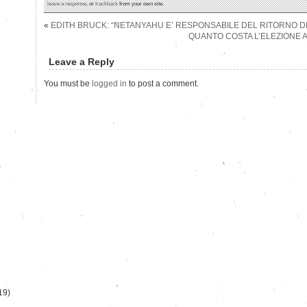
leave a response
, or
trackback
from your own site.
«
EDITH BRUCK: “NETANYAHU E’ RESPONSABILE DEL RITORNO D
QUANTO COSTA L’ELEZIONE
Leave a Reply
You must be
logged in
to post a comment.
)
19)