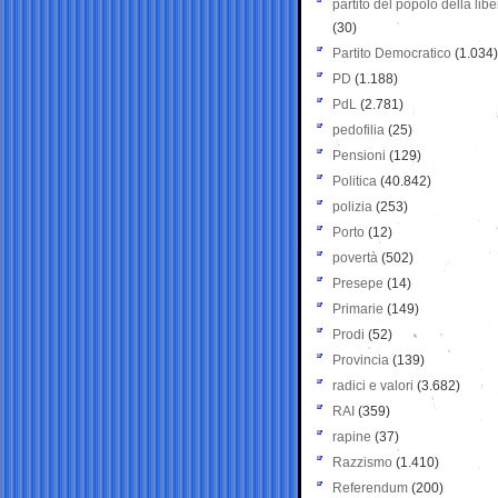
partito del popolo della libe
(30)
Partito Democratico
(1.034)
PD
(1.188)
PdL
(2.781)
pedofilia
(25)
Pensioni
(129)
Politica
(40.842)
polizia
(253)
Porto
(12)
povertà
(502)
Presepe
(14)
Primarie
(149)
Prodi
(52)
Provincia
(139)
radici e valori
(3.682)
RAI
(359)
rapine
(37)
Razzismo
(1.410)
Referendum
(200)