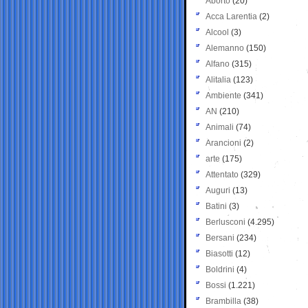
Aborto
(20)
Acca Larentia
(2)
Alcool
(3)
Alemanno
(150)
Alfano
(315)
Alitalia
(123)
Ambiente
(341)
AN
(210)
Animali
(74)
Arancioni
(2)
arte
(175)
Attentato
(329)
Auguri
(13)
Batini
(3)
Berlusconi
(4.295)
Bersani
(234)
Biasotti
(12)
Boldrini
(4)
Bossi
(1.221)
Brambilla
(38)