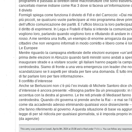
programmi è passata ai direttori delle macrostrutture che sono trasversa
cancellato riserve indiane come Rai 3 dove si faceva un’informazione 
Il divieto
Formigli spiega come funziona il divieto di FdI e del Carroccio: «Dai min
più piccoli, se qualcuno vuole partecipare al mio programma deve pri
dell’ufficio comunicazione dei partiti. E l’ufficio blocca la loro partec
il diritto di esprimersi. In Lega e Fratelli d’Italia si intende la comuni
vogliono loro, parlando quando vogliono loro e rifiutando di andare in co
rosso. A me sembra una truffa, un esempio di enorme arroganza da part
cittadini che non vengono informati in modo corretto e libero come è loro
Le Europee
Mentre riguardo la campagna elettorale delle elezioni europee «un’an
prima delle elezioni in Abruzzo quando tanti ministri sono andati a spes
inaugurare strade e a visitare scuole: gli italiani hanno pagato la camp
centrodestra. Siamo di fronte a una vera emergenza con leader che non 
scandalizzano se li aspetti per strada per fare una domanda. È tutto i
di far parlare loro per fare informazione».
Il conflitto d’interesse
Anche se Berlusconi non c’è più l’ex inviato di Michele Santoro dice che
d’interesse è ancora presente: «Bisogna partire da un presupposto: in I
accentua con la destra al governo. Le tre reti private di Mediaset fanno r
centrodestra. Quando chi governa si prende anche la Rai – e mai se l’è
come sta accadendo adesso eliminando qualsiasi voce dissenziente – ci 
che fanno riferimento al governo. A questa situazione di base va aggiun
legge di per sé ridicola per qualsiasi giornalista, si è imposta proprio in
(da agenzie)
This entry was posted on lunedì, Aprile 8th, 2024 at 15:38 and is filed under
Politica
. You can follow any responses 