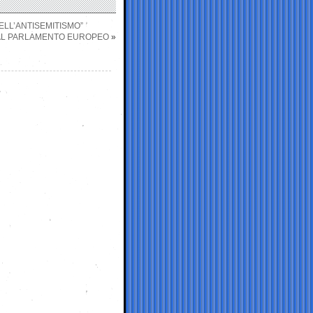
ELL’ANTISEMITISMO”
 AL PARLAMENTO EUROPEO
»