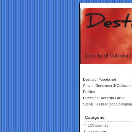
Destra di Popolo.net
Circolo Genovese di Cultura e
Politica
Diretto da Riccardo Fucile
Scrivici: destradipopolo@gma
Categorie
100 giorni
(5)