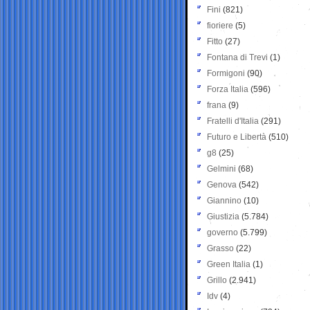
Fini
(821)
fioriere
(5)
Fitto
(27)
Fontana di Trevi
(1)
Formigoni
(90)
Forza Italia
(596)
frana
(9)
Fratelli d'Italia
(291)
Futuro e Libertà
(510)
g8
(25)
Gelmini
(68)
Genova
(542)
Giannino
(10)
Giustizia
(5.784)
governo
(5.799)
Grasso
(22)
Green Italia
(1)
Grillo
(2.941)
Idv
(4)