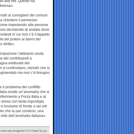
li alle reti. Questo ha
diversa».
istri ai consiglieri dei comuni
ma chiedere il permesso
ipazione impedendo alle persone
cazione decidendo di andare dove
ntesti in cui non c’è il tappeto
e del potere ai danni dei
 diritto».
ticipazione l’abbiamo avuta
e dei contribuenti a
agna elettorale del
si confrontano, ministri che si
rregimentato ma non c’è bisogno
 il problema del conflitto
talia esiste un’anomalia che si
iferimento a Forza Italia e al
 presa con tanta ingordigia
troviamo di fronte a sei reti
to che la par condicio, una
 virtù dell’anomalia italiana».
to this entry through the
RSS 2.0
feed. You can