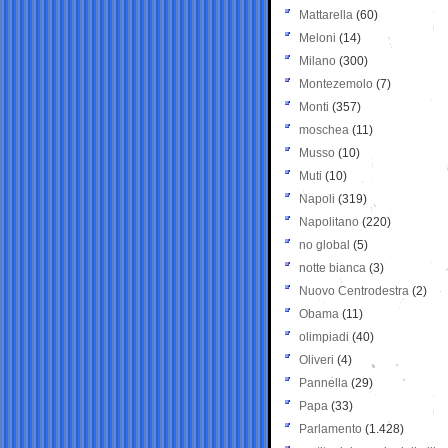
Mattarella
(60)
Meloni
(14)
Milano
(300)
Montezemolo
(7)
Monti
(357)
moschea
(11)
Musso
(10)
Muti
(10)
Napoli
(319)
Napolitano
(220)
no global
(5)
notte bianca
(3)
Nuovo Centrodestra
(2)
Obama
(11)
olimpiadi
(40)
Oliveri
(4)
Pannella
(29)
Papa
(33)
Parlamento
(1.428)