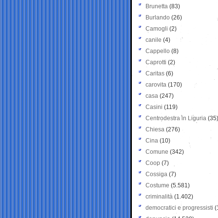
Brunetta
(83)
Burlando
(26)
Camogli
(2)
canile
(4)
Cappello
(8)
Caprotti
(2)
Caritas
(6)
carovita
(170)
casa
(247)
Casini
(119)
Centrodestra in Liguria
(35
Chiesa
(276)
Cina
(10)
Comune
(342)
Coop
(7)
Cossiga
(7)
Costume
(5.581)
criminalità
(1.402)
democratici e progressisti
(