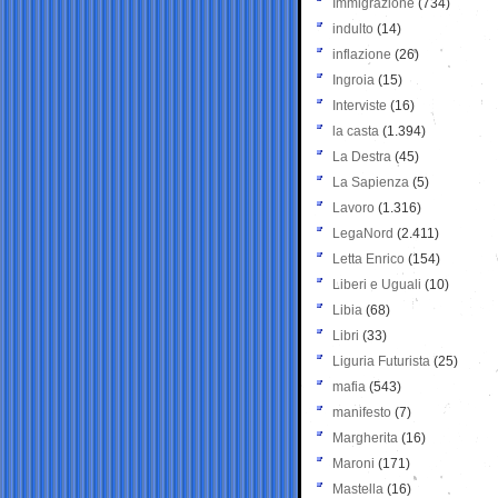
Immigrazione
(734)
indulto
(14)
inflazione
(26)
Ingroia
(15)
Interviste
(16)
la casta
(1.394)
La Destra
(45)
La Sapienza
(5)
Lavoro
(1.316)
LegaNord
(2.411)
Letta Enrico
(154)
Liberi e Uguali
(10)
Libia
(68)
Libri
(33)
Liguria Futurista
(25)
mafia
(543)
manifesto
(7)
Margherita
(16)
Maroni
(171)
Mastella
(16)