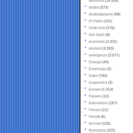
denuncia
(14.528)
destra
(573)
destradipopolo
(99)
Di Pietro
(101)
Diritti civili
(276)
don Gallo
(9)
economia
(2.331)
elezioni
(3.303)
emergenza
(3.077)
Energia
(45)
Esselunga
(2)
Esteri
(784)
Eugenetica
(3)
Europa
(1.314)
Fassino
(13)
federalismo
(167)
Ferrara
(21)
Ferretti
(6)
ferrovie
(133)
finanziaria
(325)