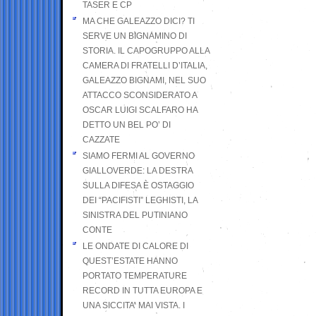
TASER E CP
MA CHE GALEAZZO DICI? TI
SERVE UN BIGNAMINO DI
STORIA. IL CAPOGRUPPO ALLA
CAMERA DI FRATELLI D’ITALIA,
GALEAZZO BIGNAMI, NEL SUO
ATTACCO SCONSIDERATO A
OSCAR LUIGI SCALFARO HA
DETTO UN BEL PO’ DI
CAZZATE
SIAMO FERMI AL GOVERNO
GIALLOVERDE: LA DESTRA
SULLA DIFESA È OSTAGGIO
DEI “PACIFISTI” LEGHISTI, LA
SINISTRA DEL PUTINIANO
CONTE
LE ONDATE DI CALORE DI
QUEST’ESTATE HANNO
PORTATO TEMPERATURE
RECORD IN TUTTA EUROPA E
UNA SICCITA’ MAI VISTA. I