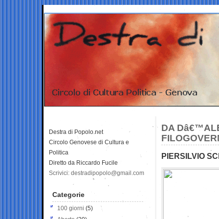
DA Dâ€™ALE
Destra di Popolo.net
FILOGOVER
Circolo Genovese di Cultura e
Politica
PIERSILVIO SC
Diretto da Riccardo Fucile
Scrivici: destradipopolo@gmail.com
Categorie
100 giorni
(5)