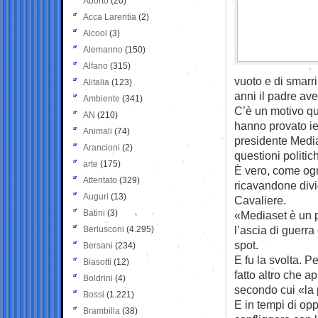
Aborto
(20)
Acca Larentia
(2)
Alcool
(3)
Alemanno
(150)
Alfano
(315)
vuoto e di smarri
Alitalia
(123)
anni il padre ave
Ambiente
(341)
C’è un motivo qui
AN
(210)
hanno provato ier
Animali
(74)
presidente Media
Arancioni
(2)
questioni politic
arte
(175)
È vero, come ogn
Attentato
(329)
ricavandone divi
Auguri
(13)
Cavaliere.
Batini
(3)
«Mediaset è un 
l’ascia di guerra
Berlusconi
(4.295)
spot.
Bersani
(234)
E fu la svolta. P
Biasotti
(12)
fatto altro che 
Boldrini
(4)
secondo cui «la p
Bossi
(1.221)
E in tempi di opp
Brambilla
(38)