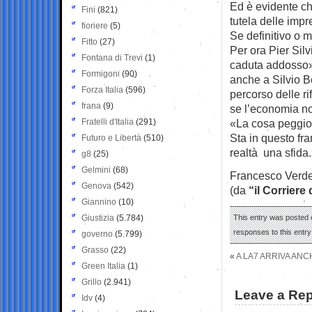
Ed è evidente che
Fini
(821)
tutela delle impre
fioriere
(5)
Se definitivo o 
Fitto
(27)
Per ora Pier Silv
Fontana di Trevi
(1)
caduta addosso»:
Formigoni
(90)
anche a Silvio Be
Forza Italia
(596)
percorso delle ri
frana
(9)
se l’economia n
Fratelli d'Italia
(291)
«La cosa peggior
Sta in questo fra
Futuro e Libertà
(510)
realtà una sfida.
g8
(25)
Gelmini
(68)
Francesco Verd
Genova
(542)
(da
“il Corriere
Giannino
(10)
Giustizia
(5.784)
This entry was posted o
responses to this entr
governo
(5.799)
Grasso
(22)
«
A LA7 ARRIVA ANC
Green Italia
(1)
Grillo
(2.941)
Leave a Rep
Idv
(4)