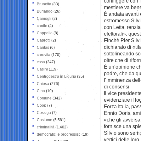
confliggere con 
Brunetta
(83)
mestiere va ben
Burlando
(26)
È andata avanti 
Camogli
(2)
estromesso Silvi
canile
(4)
con Letta, renzi
Cappello
(8)
elettorali», ques
Finchè Pier Silvio
Caprotti
(2)
dichiarato di «ti
Caritas
(6)
sottolineando so
carovita
(170)
oltre che di rifor
casa
(247)
È un’opinione che
Casini
(119)
padre, che da qu
Centrodestra in Liguria
(35)
l’imminenza delle
Chiesa
(276)
di consensi.
Cina
(10)
Il vice preside
Comune
(342)
evidenziare il l
Coop
(7)
Forza Italia, pas
Ennio Doris, ami
Cossiga
(7)
«che gli avversa
Costume
(5.581)
fornisce una spie
criminalità
(1.402)
Silvio sono sempr
democratici e progressisti
(19)
vertici delle lor