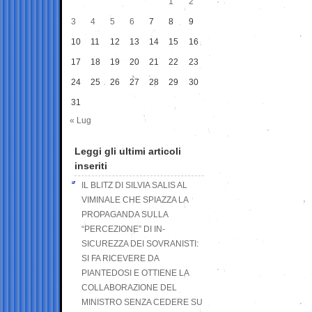
1
2
3
4
5
6
7
8
9
10
11
12
13
14
15
16
17
18
19
20
21
22
23
24
25
26
27
28
29
30
31
« Lug
Leggi gli ultimi articoli
inseriti
IL BLITZ DI SILVIA SALIS AL
VIMINALE CHE SPIAZZA LA
PROPAGANDA SULLA
“PERCEZIONE” DI IN-
SICUREZZA DEI SOVRANISTI:
SI FA RICEVERE DA
PIANTEDOSI E OTTIENE LA
COLLABORAZIONE DEL
MINISTRO SENZA CEDERE SU