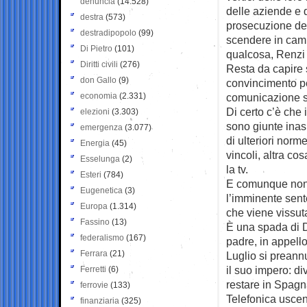
denuncia
(14.528)
delle aziende e q
destra
(573)
prosecuzione del
destradipopolo
(99)
scendere in camp
Di Pietro
(101)
qualcosa, Renzi 
Diritti civili
(276)
Resta da capire s
don Gallo
(9)
convincimento p
economia
(2.331)
comunicazione su
Di certo c’è che
elezioni
(3.303)
sono giunte inas
emergenza
(3.077)
di ulteriori norm
Energia
(45)
vincoli, altra c
Esselunga
(2)
la tv.
Esteri
(784)
E comunque non 
Eugenetica
(3)
l’imminente sent
Europa
(1.314)
che viene vissuta
Fassino
(13)
È una spada di D
federalismo
(167)
padre, in appell
Ferrara
(21)
Luglio si preann
il suo impero: di
Ferretti
(6)
restare in Spagn
ferrovie
(133)
Telefonica usce
finanziaria
(325)