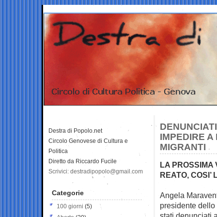
DENUNCIATI
Destra di Popolo.net
IMPEDIRE A
Circolo Genovese di Cultura e
MIGRANTI
Politica
Diretto da Riccardo Fucile
LA PROSSIMA 
Scrivici: destradipopolo@gmail.com
REATO, COSI’ 
Categorie
Angela Maraventa
presidente dello
100 giorni
(5)
stati denunciati 