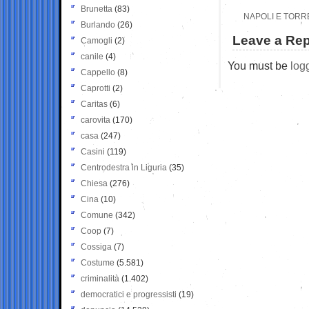
Brunetta
(83)
NAPOLI E TORRE
Burlando
(26)
Leave a Rep
Camogli
(2)
canile
(4)
You must be
log
Cappello
(8)
Caprotti
(2)
Caritas
(6)
carovita
(170)
casa
(247)
Casini
(119)
Centrodestra in Liguria
(35)
Chiesa
(276)
Cina
(10)
Comune
(342)
Coop
(7)
Cossiga
(7)
Costume
(5.581)
criminalità
(1.402)
democratici e progressisti
(19)