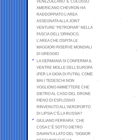
VENEZUELANO .IL COLOSSO
AMERICANO CHEVRON HA
RADDOPPIATO L’AREA
ASSEGNATA ALLA JOINT
VENTURE “PETROPIAR” NELLA
FASCIA DELL’ORINOCO,
L’AREA CHE OSPITA LE
MAGGIORI RISERVE MONDIALI
DI GREGGIO
LA GERMANIA SI CONFERMA IL
VENTRE MOLLE DELL’EUROPA
(PER LA GIOIA DI PUTIN). COME
MAI I TEDESCHI NON
VOGLIONO AMMETTERE CHE
DIETRO AL CASO DEL DRONE
PIENO DI ESPLOSIVO
RINVENUTO ALL’AEROPORTO
DI LIPSIA C’È LA RUSSIA?
GIULIANO FERRARA: ’CHE
COSA C’È SOTTO DIETRO
DAVANTI A LATO DEL “SIGNOR