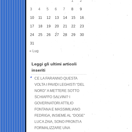
1
2
3
4
5
6
7
8
9
10
11
12
13
14
15
16
17
18
19
20
21
22
23
24
25
26
27
28
29
30
31
« Lug
Leggi gli ultimi articoli
inseriti
CE LA FARANNO QUESTA
VOLTA I PAVIDI LEGHISTI “DEL
NORD” A METTERE SOTTO
SCHIAFFO SALVINI? I
GOVERNATORI ATTILIO
FONTANA E MASSIMILIANO
FEDRIGA, INSIEME AL “DOGE”
LUCA ZAIA, SONO PRONTI A
FORMALIZZARE UNA