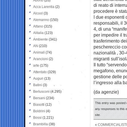
Aborto
(20)
di reato di inter
Acca Larentia
(2)
procedere è stat
Alcool
(3)
I due esponenti d
Alemanno
(150)
responsabili, il
Alfano
(315)
4, di una “manif
Alitalia
(123)
per impedire il t
Ambiente
(341)
trasferimento dei
AN
(210)
peschereccio con
nazionalità , 30-
Animali
(74)
migranti sull’isol
Arancioni
(2)
Il tutto “servendo
arte
(175)
megafono, enunci
Attentato
(329)
gestione delle po
Auguri
(13)
l’ingresso alla b
Batini
(3)
(da agenzie)
Berlusconi
(4.295)
Bersani
(234)
This entry was posted o
Biasotti
(12)
any responses to this 
Boldrini
(4)
site.
Bossi
(1.221)
Brambilla
(38)
«
COMMERCIALISTI 