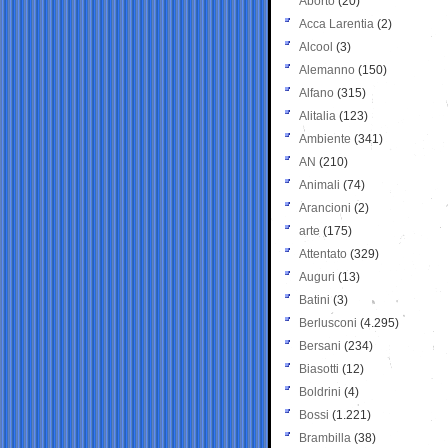
Aborto
(20)
Acca Larentia
(2)
Alcool
(3)
Alemanno
(150)
Alfano
(315)
Alitalia
(123)
Ambiente
(341)
AN
(210)
Animali
(74)
Arancioni
(2)
arte
(175)
Attentato
(329)
Auguri
(13)
Batini
(3)
Berlusconi
(4.295)
Bersani
(234)
Biasotti
(12)
Boldrini
(4)
Bossi
(1.221)
Brambilla
(38)