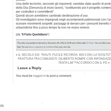
Una delle tecniche, secondo gli inquirenti, sarebbe stato quello di proto
della Dia (Denuncia di inizio lavori), “sostituendo poi il progetto cont
per costruttori e committenti”.
Quindi alcuni avrebbero cambiato destinazione d’uso.
Gli investigatori sono impegnati negli accertamenti patrimoniali con l’an
scovare movimenti sospetti: passaggi di denaro per i presunti benefici n
urbanistiche fino a poco tempo fa non ne erano emersi.
(da “
Il Fatto Quotidiano
“)
This entry was posted on domenica, Novembre 4th, 2012 at 21:06 and is filed under
Di Pietro
. You can follow any
feed. You can
leave a response
, or
trackback
from your own site.
«
IL SECOLO XIX: “RAUTI, FUCILE RICORDA: MSI CON LUI SVOLTO'”
FRATTURA TRA COMUNISTI: DILIBERTO ROMPE CON RIFONDAZI
)
TENTA Lâ€™ACCORDO CON IL PD
»
Leave a Reply
You must be
logged in
to post a comment.
19)