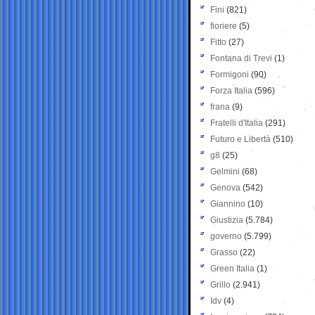
Fini
(821)
fioriere
(5)
Fitto
(27)
Fontana di Trevi
(1)
Formigoni
(90)
Forza Italia
(596)
frana
(9)
Fratelli d'Italia
(291)
Futuro e Libertà
(510)
g8
(25)
Gelmini
(68)
Genova
(542)
Giannino
(10)
Giustizia
(5.784)
governo
(5.799)
Grasso
(22)
Green Italia
(1)
Grillo
(2.941)
Idv
(4)