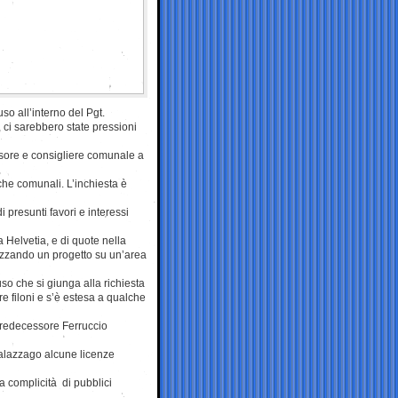
so all’interno del Pgt.
, ci sarebbero state pressioni
ssore e consigliere comunale a
he comunali. L’inchiesta è
i presunti favori e interessi
 Helvetia, e di quote nella
izzando un progetto su un’area
uso che si giunga alla richiesta
e filoni e s’è estesa a qualche
 predecessore Ferruccio
Palazzago alcune licenze
ta complicità di pubblici