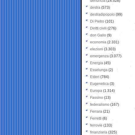
denuncia
(14.528)
destra
(573)
destradipopolo
(99)
Di Pietro
(101)
Diritti civili
(276)
don Gallo
(9)
economia
(2.331)
elezioni
(3.303)
emergenza
(3.077)
Energia
(45)
Esselunga
(2)
Esteri
(784)
Eugenetica
(3)
Europa
(1.314)
Fassino
(13)
federalismo
(167)
Ferrara
(21)
Ferretti
(6)
ferrovie
(133)
finanziaria
(325)