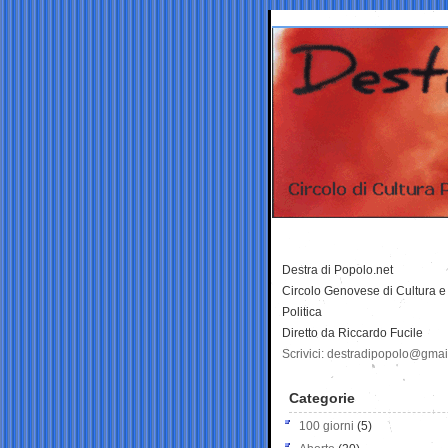
Destra di Popolo.net
Circolo Genovese di Cultura e
Politica
Diretto da Riccardo Fucile
Scrivici: destradipopolo@gma
Categorie
100 giorni
(5)