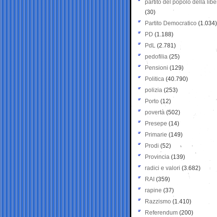
partito del popolo della libe
(30)
Partito Democratico
(1.034)
PD
(1.188)
PdL
(2.781)
pedofilia
(25)
Pensioni
(129)
Politica
(40.790)
polizia
(253)
Porto
(12)
povertà
(502)
Presepe
(14)
Primarie
(149)
Prodi
(52)
Provincia
(139)
radici e valori
(3.682)
RAI
(359)
rapine
(37)
Razzismo
(1.410)
Referendum
(200)