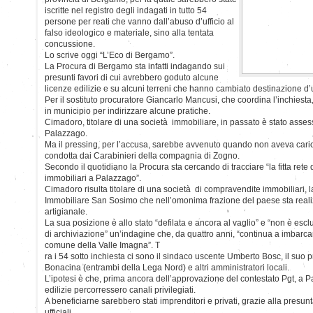
iscritte nel registro degli indagati in tutto 54
persone per reati che vanno dall’abuso d’ufficio al
falso ideologico e materiale, sino alla tentata
concussione.
Lo scrive oggi “L’Eco di Bergamo”.
La Procura di Bergamo sta infatti indagando sui
presunti favori di cui avrebbero goduto alcune
licenze edilizie e su alcuni terreni che hanno cambiato destinazione d’u
Per il sostituto procuratore Giancarlo Mancusi, che coordina l’inchiesta
in municipio per indirizzare alcune pratiche.
Cimadoro, titolare di una società immobiliare, in passato è stato asse
Palazzago.
Ma il pressing, per l’accusa, sarebbe avvenuto quando non aveva caric
condotta dai Carabinieri della compagnia di Zogno.
Secondo il quotidiano la Procura sta cercando di tracciare “la fitta rete d
immobiliari a Palazzago”.
Cimadoro risulta titolare di una società di compravendite immobiliari, la
Immobiliare San Sosimo che nell’omonima frazione del paese sta real
artigianale.
La sua posizione è allo stato “defilata e ancora al vaglio” e “non è escl
di archiviazione” un’indagine che, da quattro anni, “continua a imbarcar
comune della Valle Imagna”. T
ra i 54 sotto inchiesta ci sono il sindaco uscente Umberto Bosc, il suo
Bonacina (entrambi della Lega Nord) e altri amministratori locali.
L’ipotesi è che, prima ancora dell’approvazione del contestato Pgt, a 
edilizie percorressero canali privilegiati.
A beneficiarne sarebbero stati imprenditori e privati, grazie alla presun
ufficiali.