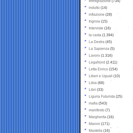
Immigrazione
(734)
indulto
(14)
inflazione
(26)
Ingroia
(15)
Interviste
(16)
la casta
(1.394)
La Destra
(45)
La Sapienza
(5)
Lavoro
(1.316)
LegaNord
(2.411)
Letta Enrico
(154)
Liberi e Uguali
(10)
Libia
(68)
Libri
(33)
Liguria Futurista
(25)
mafia
(543)
manifesto
(7)
Margherita
(16)
Maroni
(171)
Mastella
(16)