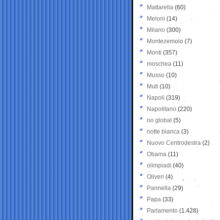
Mattarella
(60)
Meloni
(14)
Milano
(300)
Montezemolo
(7)
Monti
(357)
moschea
(11)
Musso
(10)
Muti
(10)
Napoli
(319)
Napolitano
(220)
no global
(5)
notte bianca
(3)
Nuovo Centrodestra
(2)
Obama
(11)
olimpiadi
(40)
Oliveri
(4)
Pannella
(29)
Papa
(33)
Parlamento
(1.428)