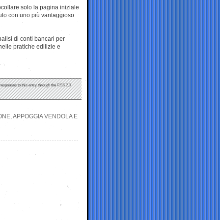
collare solo la pagina iniziale
enuto con uno più vantaggioso
alisi di conti bancari per
elle pratiche edilizie e
 responses to this entry through the
RSS 2.0
ONE, APPOGGIA VENDOLA E