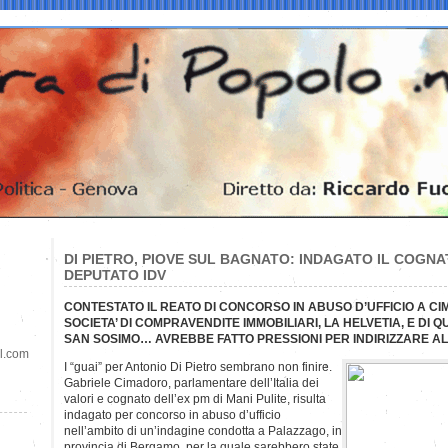
DI PIETRO, PIOVE SUL BAGNATO: INDAGATO IL COGN
DEPUTATO IDV
CONTESTATO IL REATO DI CONCORSO IN ABUSO D’UFFICIO A CI
SOCIETA’ DI COMPRAVENDITE IMMOBILIARI, LA HELVETIA, E DI 
SAN SOSIMO… AVREBBE FATTO PRESSIONI PER INDIRIZZARE A
il.com
I “guai” per Antonio Di Pietro sembrano non finire.
Gabriele Cimadoro, parlamentare dell’Italia dei
valori e cognato dell’ex pm di Mani Pulite, risulta
indagato per concorso in abuso d’ufficio
nell’ambito di un’indagine condotta a Palazzago, in
provincia di Bergamo, per la quale sarebbero state