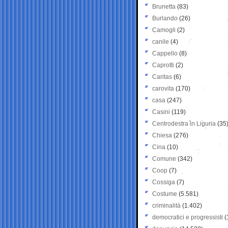
Brunetta
(83)
Burlando
(26)
Camogli
(2)
canile
(4)
Cappello
(8)
Caprotti
(2)
Caritas
(6)
carovita
(170)
casa
(247)
Casini
(119)
Centrodestra in Liguria
(35
Chiesa
(276)
Cina
(10)
Comune
(342)
Coop
(7)
Cossiga
(7)
Costume
(5.581)
criminalità
(1.402)
democratici e progressisti
(