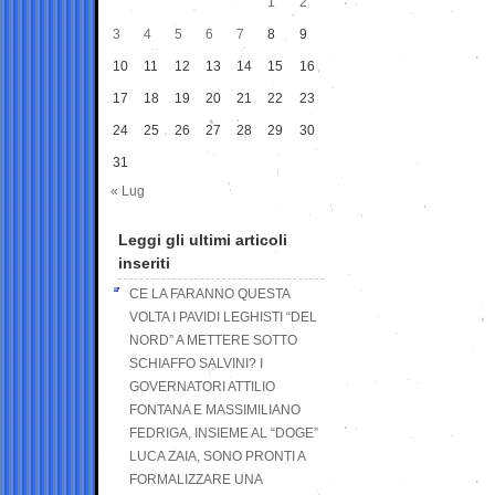
1
2
3
4
5
6
7
8
9
10
11
12
13
14
15
16
17
18
19
20
21
22
23
24
25
26
27
28
29
30
31
« Lug
Leggi gli ultimi articoli
inseriti
CE LA FARANNO QUESTA
VOLTA I PAVIDI LEGHISTI “DEL
NORD” A METTERE SOTTO
SCHIAFFO SALVINI? I
GOVERNATORI ATTILIO
FONTANA E MASSIMILIANO
FEDRIGA, INSIEME AL “DOGE”
LUCA ZAIA, SONO PRONTI A
FORMALIZZARE UNA