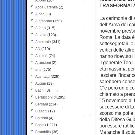
Aborto
(20)
TRASFORMATA 
Acca Larentia
(2)
Alcool
(3)
La cerimonia di
Alemanno
(150)
dell’Arma dei ca
Alfano
(315)
novembre presso
Alitalia
(123)
Roma. La data è 
Ambiente
(341)
sottosegretari, a
AN
(210)
vertici delle alt
hanno ricevuto il
Animali
(74)
Il generale Teo 
Arancioni
(2)
età massima per 
arte
(175)
lasciare l’incar
Attentato
(329)
sarebbero consen
Auguri
(13)
C’è però un picc
Batini
(3)
chiamato a prende
Berlusconi
(4.295)
15 novembre di f
Bersani
(234)
successore di Luz
Biasotti
(12)
scorso ma poi è s
Boldrini
(4)
della Difesa Gui
Bossi
(1.221)
poi essere ratifi
Ma anche il sott
Brambilla
(38)