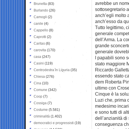
avrebbe un nome,
Brunetta
(83)
sottosegretario 
Burlando
(26)
anch’egli molto 
Camogli
(2)
anch’esso da que
canile
(4)
Tutto legittimo,
Cappello
(8)
generale compete
Caprotti
(2)
dell’Arma. La co
Caritas
(6)
grande sconcert
carovita
(170)
generale dovreb
casa
(247)
I papabili sono s
stato maggiore M
Casini
(119)
Riccardo Galletta
Centrodestra in Liguria
(35)
essendo stato cap
Chiesa
(276)
dem Roberta Pinot
Cina
(10)
ultimo con Crose
Comune
(342)
Cinque è la solu
Coop
(7)
Luzi che, prima 
Cossiga
(7)
medesimo incarico
Costume
(5.581)
e sono tutti di al
criminalità
(1.402)
dell’anzianità di
democratici e progressisti
(19)
conseguenza che i