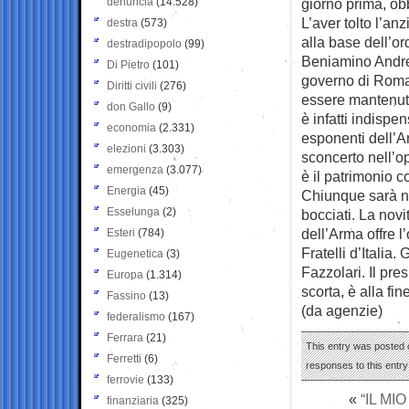
denuncia
(14.528)
giorno prima, ob
L’aver tolto l’an
destra
(573)
alla base dell’or
destradipopolo
(99)
Beniamino Andrea
Di Pietro
(101)
governo di Roma
Diritti civili
(276)
essere mantenuto
don Gallo
(9)
è infatti indispen
economia
(2.331)
esponenti dell’A
elezioni
(3.303)
sconcerto nell’o
emergenza
(3.077)
è il patrimonio c
Energia
(45)
Chiunque sarà no
Esselunga
(2)
bocciati. La nov
dell’Arma offre l
Esteri
(784)
Fratelli d’Italia
Eugenetica
(3)
Fazzolari. Il pre
Europa
(1.314)
scorta, è alla fi
Fassino
(13)
(da agenzie)
federalismo
(167)
Ferrara
(21)
This entry was posted o
Ferretti
(6)
responses to this entr
ferrovie
(133)
«
“IL MI
finanziaria
(325)