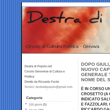
DOPO GIULI,
Destra di Popolo.net
NUOVO CAPO
Circolo Genovese di Cultura e
GENERALE T
Politica
NOME DEL 
Diretto da Riccardo Fucile
Scrivici: destradipopolo@gmail.com
È IN CORSO U
CROSETTO (A 
Categorie
INDICATO SA
E FAZZOLARI,
100 giorni
(5)
RICCARDO GAL