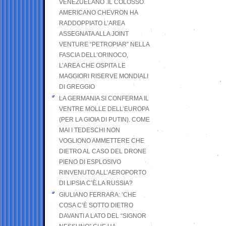
VENEZUELANO .IL COLOSSO
AMERICANO CHEVRON HA
RADDOPPIATO L’AREA
ASSEGNATA ALLA JOINT
VENTURE “PETROPIAR” NELLA
FASCIA DELL’ORINOCO,
L’AREA CHE OSPITA LE
MAGGIORI RISERVE MONDIALI
DI GREGGIO
LA GERMANIA SI CONFERMA IL
VENTRE MOLLE DELL’EUROPA
(PER LA GIOIA DI PUTIN). COME
MAI I TEDESCHI NON
VOGLIONO AMMETTERE CHE
DIETRO AL CASO DEL DRONE
PIENO DI ESPLOSIVO
RINVENUTO ALL’AEROPORTO
DI LIPSIA C’È LA RUSSIA?
GIULIANO FERRARA: ’CHE
COSA C’È SOTTO DIETRO
DAVANTI A LATO DEL “SIGNOR