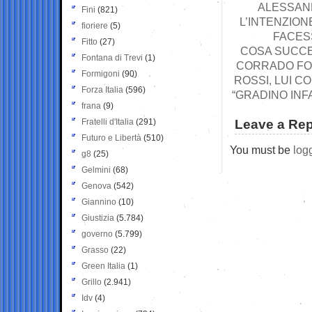
ALESSAND
Fini
(821)
L’INTENZION
fioriere
(5)
FACESS
Fitto
(27)
COSA SUCCED
Fontana di Trevi
(1)
CORRADO FOR
Formigoni
(90)
ROSSI, LUI C
Forza Italia
(596)
“GRADINO INF
frana
(9)
Fratelli d'Italia
(291)
Leave a Rep
Futuro e Libertà
(510)
You must be
log
g8
(25)
Gelmini
(68)
Genova
(542)
Giannino
(10)
Giustizia
(5.784)
governo
(5.799)
Grasso
(22)
Green Italia
(1)
Grillo
(2.941)
Idv
(4)