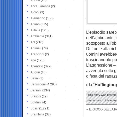
Aborto
(20)
Acca Larentia
(2)
Alcool
(3)
Alemanno
(150)
Alfano
(315)
Alitalia
(123)
L’episodio sarebb
Ambiente
(341)
dell’ambulante, 
AN
(210)
sottoposto all’ob
Di fronte alla ric
Animali
(74)
uomini avrebbero
Arancioni
(2)
trascinandolo po
arte
(175)
L’aggressione – 
Attentato
(329)
avvenuta sotto g
Auguri
(13)
difesa del ragaz
Batini
(3)
(da “
Huffington
Berlusconi
(4.295)
Bersani
(234)
This entry was posted o
Biasotti
(12)
responses to this entr
Boldrini
(4)
Bossi
(1.221)
«
IL GIOCO DELLA P
Brambilla
(38)