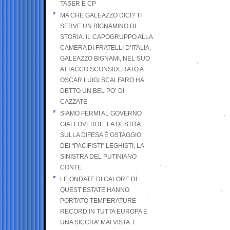
TASER E CP
MA CHE GALEAZZO DICI? TI
SERVE UN BIGNAMINO DI
STORIA. IL CAPOGRUPPO ALLA
CAMERA DI FRATELLI D’ITALIA,
GALEAZZO BIGNAMI, NEL SUO
ATTACCO SCONSIDERATO A
OSCAR LUIGI SCALFARO HA
DETTO UN BEL PO’ DI
CAZZATE
SIAMO FERMI AL GOVERNO
GIALLOVERDE: LA DESTRA
SULLA DIFESA È OSTAGGIO
DEI “PACIFISTI” LEGHISTI, LA
SINISTRA DEL PUTINIANO
CONTE
LE ONDATE DI CALORE DI
QUEST’ESTATE HANNO
PORTATO TEMPERATURE
RECORD IN TUTTA EUROPA E
UNA SICCITA’ MAI VISTA. I