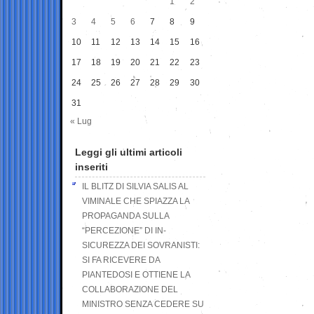
1
2
3
4
5
6
7
8
9
10
11
12
13
14
15
16
17
18
19
20
21
22
23
24
25
26
27
28
29
30
31
« Lug
Leggi gli ultimi articoli
inseriti
IL BLITZ DI SILVIA SALIS AL
VIMINALE CHE SPIAZZA LA
PROPAGANDA SULLA
“PERCEZIONE” DI IN-
SICUREZZA DEI SOVRANISTI:
SI FA RICEVERE DA
PIANTEDOSI E OTTIENE LA
COLLABORAZIONE DEL
MINISTRO SENZA CEDERE SU