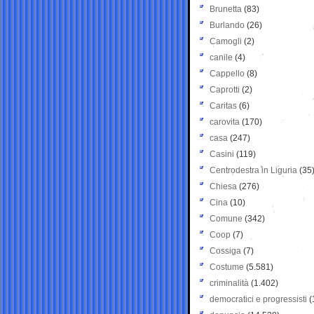
Brunetta
(83)
Burlando
(26)
Camogli
(2)
canile
(4)
Cappello
(8)
Caprotti
(2)
Caritas
(6)
carovita
(170)
casa
(247)
Casini
(119)
Centrodestra in Liguria
(35
Chiesa
(276)
Cina
(10)
Comune
(342)
Coop
(7)
Cossiga
(7)
Costume
(5.581)
criminalità
(1.402)
democratici e progressisti
(