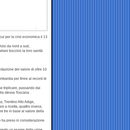
 cui per la crisi economica il 13
izio da nord a sud,
liani boccino la loro sanità
estazione del valore di oltre 10
mbardia per finire al record di
e triplicare, passando dai
ella stessa Toscana.
a, Trentino Alto Adige,
si a ricetta, quattro invece,
e tre in base al valore della
mo ha preso in considerazione
chiesto un esame delle urine,