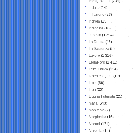
Immigrazione
(734)
indulto
(14)
inflazione
(26)
Ingroia
(15)
Interviste
(16)
la casta
(1.394)
La Destra
(45)
La Sapienza
(5)
Lavoro
(1.316)
LegaNord
(2.411)
Letta Enrico
(154)
Liberi e Uguali
(10)
Libia
(68)
Libri
(33)
Liguria Futurista
(25)
mafia
(543)
manifesto
(7)
Margherita
(16)
Maroni
(171)
Mastella
(16)