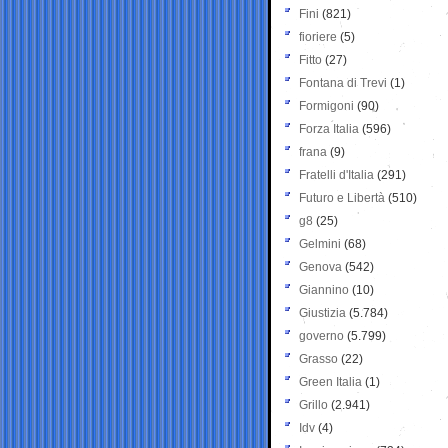
Fini
(821)
fioriere
(5)
Fitto
(27)
Fontana di Trevi
(1)
Formigoni
(90)
Forza Italia
(596)
frana
(9)
Fratelli d'Italia
(291)
Futuro e Libertà
(510)
g8
(25)
Gelmini
(68)
Genova
(542)
Giannino
(10)
Giustizia
(5.784)
governo
(5.799)
Grasso
(22)
Green Italia
(1)
Grillo
(2.941)
Idv
(4)