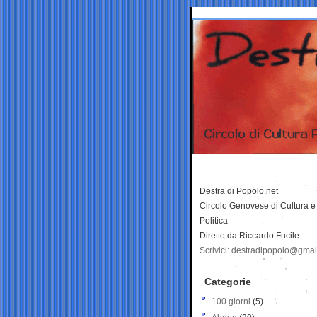
Destra di Popolo.net
Circolo Genovese di Cultura e
Politica
Diretto da Riccardo Fucile
Scrivici: destradipopolo@gma
Categorie
100 giorni
(5)