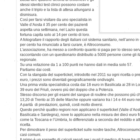
stessi identici test clinici possono costare
anche il triplo e la lista di attesa allungarsi a
dismisura.
Così per farsi visitare da uno specialista in
Valle d’Aosta il 35 per cento dei pazienti
aspetta una settimana, nel Lazio questa
fortuna capita solo al 14 per cento di loro.
A fotografare il rapporto degli italiani col sistema sanitario, nell’anno in
per cento ha rinunciato a farsi curare, è Altroconsumo.
L’associazione, ha messo a confronto quanto si paga per lo stesso serv
raccontando con un questionario distribuito a 5000 persone come gli ita
regionale.
Su una votazione da 1 a 100 punti ne hanno dati in media solo 57.
Partiamo dai costi.
Con la stangata del superticket, introdotto nel 2011 su ogni ricetta o pr
euro, i prezzi sono diventati geograficamente ondivaghi.
Una prima visita specialistica costa dai 18 euro in Basilicata ai 28 in Lo
39 euro del Friuli, ovvero più del doppio che a Potenza.
Stesso discorso per gli esami del sangue di routine che possono più ch
13,20 di Trento ai 35 delle Marche oppure variano tra i 14 e 44 euro n
A parità di prestazioni, quindi, costi molto diversi.
Questo perchè quattro regioni non applicano il superticket (Valle d’Aost
Basilicata e Sardegna), nove lo applicano nella misura dei dieci euro fis
come la Toscana e l’Umbria, lo differenziato a seconda del reddito e altr
ricetta.
Per dimostrare il peso del superticket sulle nostre tasche, Altroconsu
casi comuni.
Il primo è un sospetto di calcoli renali per i quali il medico di base ha 