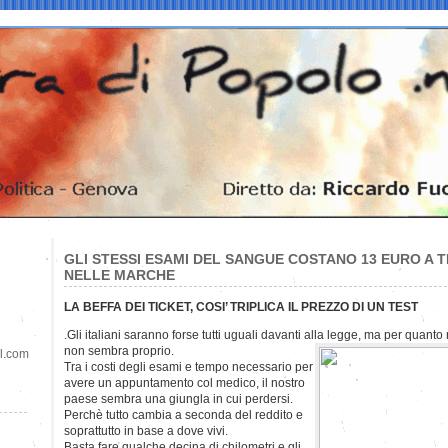
GLI STESSI ESAMI DEL SANGUE COSTANO 13 EURO A 
NELLE MARCHE
LA BEFFA DEI TICKET, COSI’ TRIPLICA IL PREZZO DI UN TEST
.Gli italiani saranno forse tutti uguali davanti alla legge, ma per quanto r
non sembra proprio.
il.com
Tra i costi degli esami e tempo necessario per
avere un appuntamento col medico, il nostro
paese sembra una giungla in cui perdersi.
Perchè tutto cambia a seconda del reddito e
soprattutto in base a dove vivi.
Basta fare qualche decina di chilometri e gli