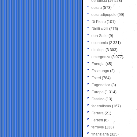
denuncia
(14.528)
destra
(573)
destradipopolo
(99)
Di Pietro
(101)
Diritti civili
(276)
don Gallo
(9)
economia
(2.331)
elezioni
(3.303)
emergenza
(3.077)
Energia
(45)
Esselunga
(2)
Esteri
(784)
Eugenetica
(3)
Europa
(1.314)
Fassino
(13)
federalismo
(167)
Ferrara
(21)
Ferretti
(6)
ferrovie
(133)
finanziaria
(325)