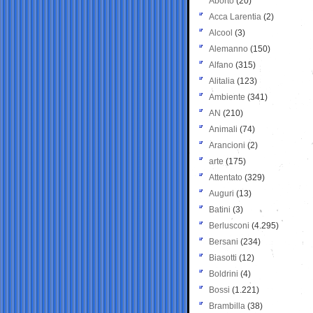
Aborto
(20)
Acca Larentia
(2)
Alcool
(3)
Alemanno
(150)
Alfano
(315)
Alitalia
(123)
Ambiente
(341)
AN
(210)
Animali
(74)
Arancioni
(2)
arte
(175)
Attentato
(329)
Auguri
(13)
Batini
(3)
Berlusconi
(4.295)
Bersani
(234)
Biasotti
(12)
Boldrini
(4)
Bossi
(1.221)
Brambilla
(38)