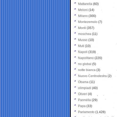
Mattarella
(60)
Meloni
(14)
Milano
(300)
Montezemolo
(7)
Monti
(357)
moschea
(11)
Musso
(10)
Muti
(10)
Napoli
(319)
Napolitano
(220)
no global
(5)
notte bianca
(3)
Nuovo Centrodestra
(2)
Obama
(11)
olimpiadi
(40)
Oliveri
(4)
Pannella
(29)
Papa
(33)
Parlamento
(1.428)