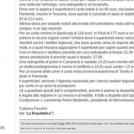
una visita dal nefrologo, una radiografia e un’ecografia.
Dove non si applica il superticket il costo totale è sui 90 euro, ma bal
Piemonte, mentre in Toscana, dove questo è calcolato in base al reddit
92 ai 212 euro.
Stessa storia per sospetti noduli alla tiroide che prevedono visita dall
sangue, e un ago aspirato.
Per un costo minimo in Basilicata di 118 euro, in Friuli di 177 euro e un
estremi in alcune regioni come l’Umbria dove il superticket viene calcol
Variabili anche i tariffari regionali, che sono quanto versa la regione alla 
visita, e a quali bisogna aggiungere il superticket per capire quanto poi a
Così in Abruzzo il tariffario prevede per una radiografia al torace 15,49 
stessa prestazione è previsto quasi il doppio: 27,90.
Una radiografia al polso in Campania è valutata 14,20 euro mentre nel
un elettrocardiogramma è messo in tariffario a 10,81 euro contro i 15 eur
Per un esame delle urine il costo nella provincia autonoma di Trento è d
)
tanto in Piemonte.
Il superticket, secondo l’Agenzia nazionale per i servizi sanitari regiona
per cento in un anno le prestazioni.
«E a guardare questi dati è comprensibile, perchè è palese la disparità 
è legata alla regione in cui vivono e al reddito. Il tutto a dispetto dall’
Costituzione », commenta Paolo Martinello, presidente di Altroconsum
Caterina Pasolini
(da “
La Repubblica”
)
This entry was posted on mercoledì, Maggio 28th, 2014 at 22:43 and is filed under
sanità
. You can follow any resp
19)
can
leave a response
, or
trackback
from your own site.