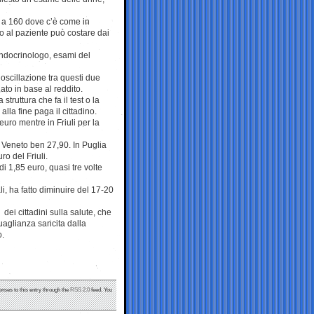
za a 160 dove c’è come in
o al paziente può costare dai
’endocrinologo, esami del
’oscillazione tra questi due
ato in base al reddito.
struttura che fa il test o la
lla fine paga il cittadino.
euro mentre in Friuli per la
 Veneto ben 27,90. In Puglia
o del Friuli.
i 1,85 euro, quasi tre volte
li, ha fatto diminuire del 17-20
dei cittadini sulla salute, che
uguaglianza sancita dalla
o.
onses to this entry through the
RSS 2.0
feed. You