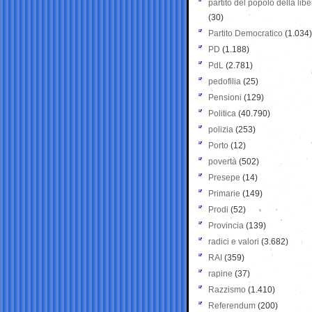
partito del popolo della libe
(30)
Partito Democratico
(1.034)
PD
(1.188)
PdL
(2.781)
pedofilia
(25)
Pensioni
(129)
Politica
(40.790)
polizia
(253)
Porto
(12)
povertà
(502)
Presepe
(14)
Primarie
(149)
Prodi
(52)
Provincia
(139)
radici e valori
(3.682)
RAI
(359)
rapine
(37)
Razzismo
(1.410)
Referendum
(200)