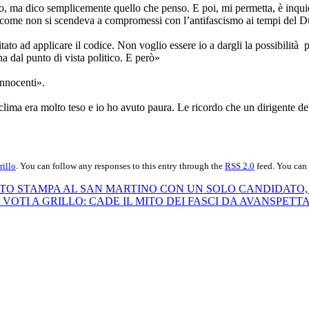
o, ma dico semplicemente quello che penso. E poi, mi permetta, è inqui
a, come non si scendeva a compromessi con l’antifascismo ai tempi del D
ato ad applicare il codice. Non voglio essere io a dargli la possibilità pe
a dal punto di vista politico. E però»
innocenti».
l clima era molto teso e io ho avuto paura. Le ricordo che un dirigente
rillo
. You can follow any responses to this entry through the
RSS 2.0
feed. You can
TTO STAMPA AL SAN MARTINO CON UN SOLO CANDIDATO,
A VOTI A GRILLO: CADE IL MITO DEI FASCI DA AVANSPET