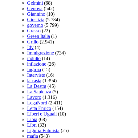
Gelmini
(68)
Genova
(542)
Giannino
(10)
Giustizia
(5.784)
governo
(5.799)
Grasso
(22)
Green Italia
(1)
Grillo
(2.941)
Idv
(4)
Immigrazione
(734)
indulto
(14)
inflazione
(26)
Ingroia
(15)
Interviste
(16)
la casta
(1.394)
La Destra
(45)
La Sapienza
(5)
Lavoro
(1.316)
LegaNord
(2.411)
Letta Enrico
(154)
Liberi e Uguali
(10)
Libia
(68)
Libri
(33)
Liguria Futurista
(25)
mafia
(543)