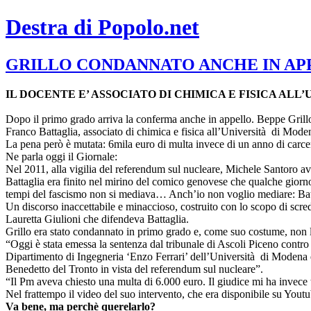
Destra di Popolo.net
GRILLO CONDANNATO ANCHE IN AP
IL DOCENTE E’ ASSOCIATO DI CHIMICA E FISICA AL
Dopo il primo grado arriva la conferma anche in appello. Beppe Grill
Franco Battaglia, associato di chimica e fisica all’Università di Mode
La pena però è mutata: 6mila euro di multa invece di un anno di carcer
Ne parla oggi il Giornale:
Nel 2011, alla vigilia del referendum sul nucleare, Michele Santoro avev
Battaglia era finito nel mirino del comico genovese che qualche giorn
tempi del fascismo non si mediava… Anch’io non voglio mediare: Battag
Un discorso inaccettabile e minaccioso, costruito con lo scopo di scred
Lauretta Giulioni che difendeva Battaglia.
Grillo era stato condannato in primo grado e, come suo costume, non 
“Oggi è stata emessa la sentenza dal tribunale di Ascoli Piceno contr
Dipartimento di Ingegneria ‘Enzo Ferrari’ dell’Università di Modena e 
Benedetto del Tronto in vista del referendum sul nucleare”.
“Il Pm aveva chiesto una multa di 6.000 euro. Il giudice mi ha invece
Nel frattempo il video del suo intervento, che era disponibile su Yout
Va bene, ma perchè querelarlo?