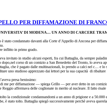
PELLO PER DIFFAMAZIONE DI FRANC
L’UNIVERSITA’ DI MODENA… UN ANNO DI CARCERE TRAM
o è stato condannato
davanti alla Corte d’Appello di Ancona per diffama
na.
e inflitto in primo grado.
a invitato in studio alcuni esperti, fra cui Battaglia, da sempre paladin
o dopo,nel corso di un comizio a San Benedetto del Tronto, lo aveva ap
lia, che è pagato dalle multinazionali, lo prendo a calci nel c… e lo s
itare uno studioso apprezzato dai lettori per la sua capacità di ribaltar
l’aveva presa benissimo:
o di me per diffamazione — spiega Grillo — per aver detto in un comizio
Reggio affermava delle coglionate in merito al nucleare. Il fatto risale
 tolto la condizionale condannandomi a un anno di prigione e a 50.000 e
ube, è stato tolto. Battaglia spiegò successivamente perchè aveva querel