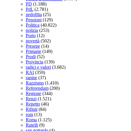
PD
(1.188)
PdL
(2.781)
pedofilia
(25)
Pensioni
(129)
Politica
(40.822)
polizia
(253)
Porto
(12)
povertà
(502)
Presepe
(14)
Primarie
(149)
Prodi
(52)
Provincia
(139)
radici e valori
(3.682)
RAI
(359)
rapine
(37)
Razzismo
(1.410)
Referendum
(200)
Regione
(344)
Renzi
(1.521)
Repetto
(46)
Rifiuti
(84)
rom
(13)
Roma
(1.125)
Rutelli
(9)
san gottardo
(4)