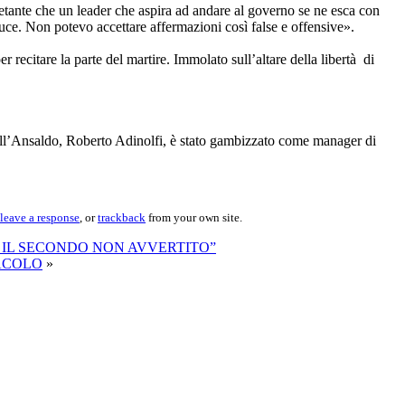
etante che un leader che aspira ad andare al governo se ne esca con
uce. Non potevo accettare affermazioni così false e offensive».
r recitare la parte del martire. Immolato sull’altare della libertà di
 dell’Ansaldo, Roberto Adinolfi, è stato gambizzato come manager di
leave a response
, or
trackback
from your own site.
 IL SECONDO NON AVVERTITO”
TACOLO
»