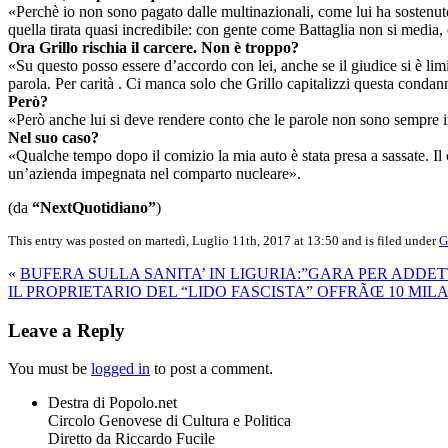
«Perchè io non sono pagato dalle multinazionali, come lui ha sostenut
quella tirata quasi incredibile: con gente come Battaglia non si medi
Ora Grillo rischia il carcere. Non è troppo?
«Su questo posso essere d’accordo con lei, anche se il giudice si è limit
parola. Per carità . Ci manca solo che Grillo capitalizzi questa condann
Però?
«Però anche lui si deve rendere conto che le parole non sono sempre 
Nel suo caso?
«Qualche tempo dopo il comizio la mia auto è stata presa a sassate. I
un’azienda impegnata nel comparto nucleare».
(da
“NextQuotidiano”
)
This entry was posted on martedì, Luglio 11th, 2017 at 13:50 and is filed under
G
«
BUFERA SULLA SANITA’ IN LIGURIA:”GARA PER ADDE
IL PROPRIETARIO DEL “LIDO FASCISTA” OFFRÃŒ 10 MIL
Leave a Reply
You must be
logged in
to post a comment.
Destra di Popolo.net
Circolo Genovese di Cultura e Politica
Diretto da Riccardo Fucile