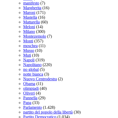
manifesto
(7)
Margherita
(16)
Maroni
(171)
Mastella
(16)
Mattarella
(60)
Meloni
(14)
Milano
(300)
Montezemolo
(7)
Monti
(357)
moschea
(11)
Musso
(10)
Muti
(10)
Napoli
(319)
Napolitano
(220)
no global
(5)
notte bianca
(3)
Nuovo Centrodestra
(2)
Obama
(11)
olimpiadi
(40)
Oliveri
(4)
Pannella
(29)
Papa
(33)
Parlamento
(1.428)
partito del popolo della libertà
(30)
Partito Democratico
(1.034)