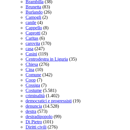
Brambilla
(38)
Brunetta
(83)
Burlando
(26)
Camogli
(2)
canile
(4)
Cappello
(8)
Caprotti
(2)
Caritas
(6)
carovita
(170)
casa
(247)
Casini
(119)
Centrodestra in Liguria
(35)
Chiesa
(276)
Cina
(10)
Comune
(342)
Coop
(7)
Cossiga
(7)
Costume
(5.581)
criminalità
(1.402)
democratici e progressisti
(19)
denuncia
(14.528)
destra
(573)
destradipopolo
(99)
Di Pietro
(101)
Diritti civili
(276)