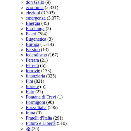
don Gallo
(9)
economia
(2.331)
elezioni
(3.303)
emergenza
(3.077)
Energia
(45)
Esselunga
(2)
Esteri
(784)
Eugenetica
(3)
Europa
(1.314)
Fassino
(13)
federalismo
(167)
Ferrara
(21)
Ferretti
(6)
ferrovie
(133)
finanziaria
(325)
Fini
(821)
fioriere
(5)
Fitto
(27)
Fontana di Trevi
(1)
Formigoni
(90)
Forza Italia
(596)
frana
(9)
Fratelli d'Italia
(291)
Futuro e Libertà
(510)
g8
(25)