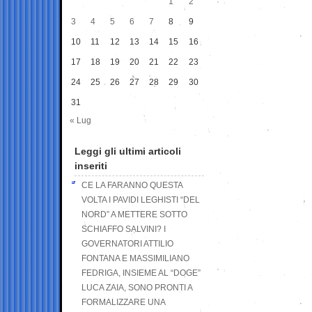
1
2
3
4
5
6
7
8
9
10
11
12
13
14
15
16
17
18
19
20
21
22
23
24
25
26
27
28
29
30
31
« Lug
Leggi gli ultimi articoli
inseriti
CE LA FARANNO QUESTA
VOLTA I PAVIDI LEGHISTI “DEL
NORD” A METTERE SOTTO
SCHIAFFO SALVINI? I
GOVERNATORI ATTILIO
FONTANA E MASSIMILIANO
FEDRIGA, INSIEME AL “DOGE”
LUCA ZAIA, SONO PRONTI A
FORMALIZZARE UNA