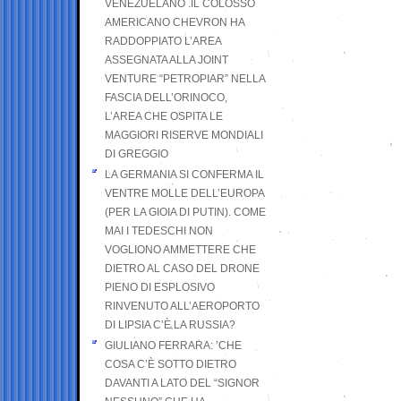
VENEZUELANO .IL COLOSSO
AMERICANO CHEVRON HA
RADDOPPIATO L’AREA
ASSEGNATA ALLA JOINT
VENTURE “PETROPIAR” NELLA
FASCIA DELL’ORINOCO,
L’AREA CHE OSPITA LE
MAGGIORI RISERVE MONDIALI
DI GREGGIO
LA GERMANIA SI CONFERMA IL
VENTRE MOLLE DELL’EUROPA
(PER LA GIOIA DI PUTIN). COME
MAI I TEDESCHI NON
VOGLIONO AMMETTERE CHE
DIETRO AL CASO DEL DRONE
PIENO DI ESPLOSIVO
RINVENUTO ALL’AEROPORTO
DI LIPSIA C’È LA RUSSIA?
GIULIANO FERRARA: ’CHE
COSA C’È SOTTO DIETRO
DAVANTI A LATO DEL “SIGNOR