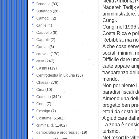
Nella Armonia Pa
Brunetta
(83)
Nadereh Tadijk e 
Burlando
(26)
amministratore, 
Camogli
(2)
Cungi.
canile
(4)
Cungi nel 1996 v
Cappello
(8)
Costa Rica e poi 
Rebibbia, ma non
Caprotti
(2)
A che cosa serve 
Caritas
(6)
sociali minimi, n
carovita
(170)
Difficile dare un
casa
(247)
carte appare ampio
Casini
(119)
trasparenza delle
Centrodestra in Liguria
(35)
mondo.
Chiesa
(276)
Non per niente il
Cina
(10)
paradisi fiscali d
Comune
(342)
Almeno una delle
Coop
(7)
progetto ben prec
ettari da costrui
Cossiga
(7)
A giudicare dall
Costume
(5.581)
La zona è consid
criminalità
(1.402)
turismo.
democratici e progressisti
(19)
Nel resort le vil