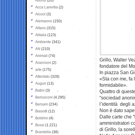
Aborto
(20)
Acca Larentia
(2)
Alcool
(3)
Alemanno
(150)
Alfano
(315)
Alitalia
(123)
Ambiente
(341)
AN
(210)
Animali
(74)
Grillo, Walter Ve
Arancioni
(2)
fondatore del Mo
arte
(175)
In piazza San Gi
Attentato
(329)
«Sta con me, fa l
Auguri
(13)
formidabile».
Batini
(3)
Quattro di quest
“sociedad anoni
Berlusconi
(4.295)
l’identità degli a
Bersani
(234)
Non è dato sapere
Biasotti
(12)
Dalle carte che 
Boldrini
(4)
amministratori c
Bossi
(1.221)
di Grillo, la sore
Brambilla
(38)