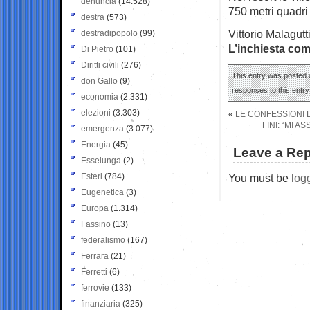
denuncia
(14.528)
750 metri quadri 
destra
(573)
Vittorio Malagut
destradipopolo
(99)
L’inchiesta com
Di Pietro
(101)
Diritti civili
(276)
This entry was posted o
don Gallo
(9)
responses to this entr
economia
(2.331)
elezioni
(3.303)
«
LE CONFESSIONI D
FINI: “MI 
emergenza
(3.077)
Energia
(45)
Leave a Rep
Esselunga
(2)
Esteri
(784)
You must be
log
Eugenetica
(3)
Europa
(1.314)
Fassino
(13)
federalismo
(167)
Ferrara
(21)
Ferretti
(6)
ferrovie
(133)
finanziaria
(325)