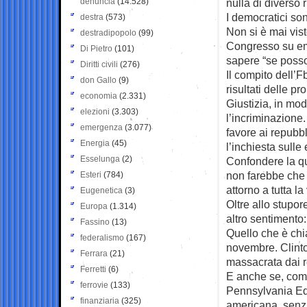
denuncia
(14.528)
nulla di diverso r
I democratici so
destra
(573)
Non si è mai vist
destradipopolo
(99)
Congresso su ema
Di Pietro
(101)
sapere “se posso
Diritti civili
(276)
Il compito dell’F
don Gallo
(9)
risultati delle p
economia
(2.331)
Giustizia, in mod
elezioni
(3.303)
l’incriminazione.
emergenza
(3.077)
favore ai repubb
Energia
(45)
l’inchiesta sulle 
Esselunga
(2)
Confondere la q
non farebbe che 
Esteri
(784)
attorno a tutta la
Eugenetica
(3)
Oltre allo stupor
Europa
(1.314)
altro sentimento
Fassino
(13)
Quello che è chia
federalismo
(167)
novembre. Clinto
Ferrara
(21)
massacrata dai r
Ferretti
(6)
E anche se, come
ferrovie
(133)
Pennsylvania Ed 
finanziaria
(325)
americana, senz