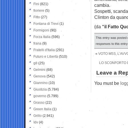
Fini
(821)
cambia.
fioriere
(5)
Sospetti, scandal
Clinton da quando
Fitto
(27)
Fontana di Trevi
(1)
(da
“il Fatto Qu
Formigoni
(90)
Forza Italia
(596)
This entry was posted o
frana
(9)
responses to this entr
Fratelli d'Italia
(291)
«
VOTO M5S, L’AVV
Futuro e Libertà
(510)
LO SCONFORTO D
g8
(25)
Gelmini
(68)
Leave a Rep
Genova
(542)
You must be
log
Giannino
(10)
Giustizia
(5.784)
governo
(5.799)
Grasso
(22)
Green Italia
(1)
Grillo
(2.941)
Idv
(4)