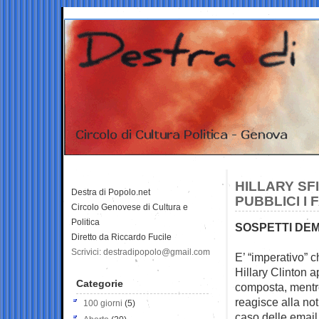
HILLARY SF
Destra di Popolo.net
PUBBLICI I 
Circolo Genovese di Cultura e
Politica
SOSPETTI DEM
Diretto da Riccardo Fucile
Scrivici: destradipopolo@gmail.com
E’ “imperativo” che
Hillary Clinton a
Categorie
composta, mentr
reagisce alla not
100 giorni
(5)
caso delle email