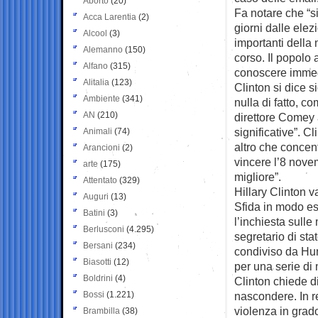
Aborto
(20)
Fa notare che “s
Acca Larentia
(2)
giorni dalle elez
Alcool
(3)
importanti della n
Alemanno
(150)
corso. Il popolo 
Alfano
(315)
conoscere immedi
Alitalia
(123)
Clinton si dice 
Ambiente
(341)
nulla di fatto, c
AN
(210)
direttore Comey
significative”. 
Animali
(74)
altro che concent
Arancioni
(2)
vincere l’8 novem
arte
(175)
migliore”.
Attentato
(329)
Hillary Clinton v
Auguri
(13)
Sfida in modo esp
Batini
(3)
l’inchiesta sulle
Berlusconi
(4.295)
segretario di sta
Bersani
(234)
condiviso da Hum
Biasotti
(12)
per una serie di
Boldrini
(4)
Clinton chiede di
Bossi
(1.221)
nascondere. In r
violenza in grad
Brambilla
(38)