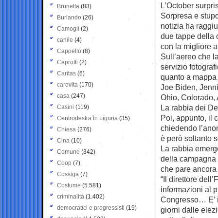
L’October surpris
Brunetta
(83)
Sorpresa e stupor
Burlando
(26)
notizia ha raggi
Camogli
(2)
due tappe della 
canile
(4)
con la migliore 
Cappello
(8)
Sull’aereo che l
Caprotti
(2)
servizio fotogra
Caritas
(6)
quanto a mappa e
carovita
(170)
Joe Biden, Jennif
casa
(247)
Ohio, Colorado, 
La rabbia dei De
Casini
(119)
Poi, appunto, il 
Centrodestra in Liguria
(35)
chiedendo l’anon
Chiesa
(276)
è però soltanto 
Cina
(10)
La rabbia emerge
Comune
(342)
della campagna Cl
Coop
(7)
che pare ancora p
Cossiga
(7)
“Il direttore de
Costume
(5.581)
informazioni al 
criminalità
(1.402)
Congresso… E’ in
democratici e progressisti
(19)
giorni dalle ele