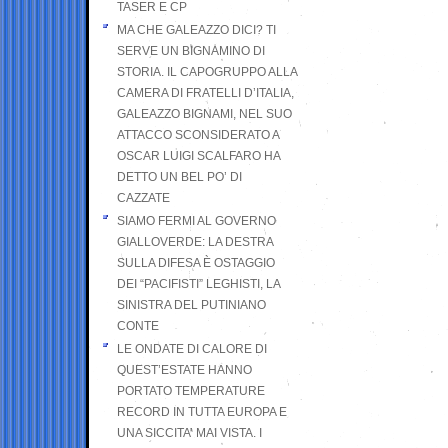
TASER E CP
MA CHE GALEAZZO DICI? TI
SERVE UN BIGNAMINO DI
STORIA. IL CAPOGRUPPO ALLA
CAMERA DI FRATELLI D’ITALIA,
GALEAZZO BIGNAMI, NEL SUO
ATTACCO SCONSIDERATO A
OSCAR LUIGI SCALFARO HA
DETTO UN BEL PO’ DI
CAZZATE
SIAMO FERMI AL GOVERNO
GIALLOVERDE: LA DESTRA
SULLA DIFESA È OSTAGGIO
DEI “PACIFISTI” LEGHISTI, LA
SINISTRA DEL PUTINIANO
CONTE
LE ONDATE DI CALORE DI
QUEST’ESTATE HANNO
PORTATO TEMPERATURE
RECORD IN TUTTA EUROPA E
UNA SICCITA’ MAI VISTA. I