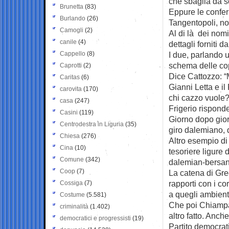
che sbaglia da s
Brunetta
(83)
Eppure le conferm
Burlando
(26)
Tangentopoli, n
Camogli
(2)
Al di là dei nomi
canile
(4)
dettagli forniti d
Cappello
(8)
I due, parlando 
schema delle cop
Caprotti
(2)
Dice Cattozzo: “M
Caritas
(6)
Gianni Letta e il
carovita
(170)
chi cazzo vuole?
casa
(247)
Frigerio risponde
Casini
(119)
Giorno dopo gior
Centrodestra in Liguria
(35)
giro dalemiano, d
Chiesa
(276)
Altro esempio di 
Cina
(10)
tesoriere ligure
Comune
(342)
dalemian-bersan
Coop
(7)
La catena di Gre
rapporti con i c
Cossiga
(7)
a quegli ambient
Costume
(5.581)
Che poi Chiampar
criminalità
(1.402)
altro fatto. Anch
democratici e progressisti
(19)
Partito democrati