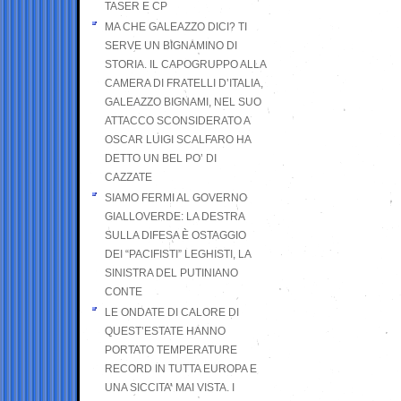
TASER E CP
MA CHE GALEAZZO DICI? TI
SERVE UN BIGNAMINO DI
STORIA. IL CAPOGRUPPO ALLA
CAMERA DI FRATELLI D’ITALIA,
GALEAZZO BIGNAMI, NEL SUO
ATTACCO SCONSIDERATO A
OSCAR LUIGI SCALFARO HA
DETTO UN BEL PO’ DI
CAZZATE
SIAMO FERMI AL GOVERNO
GIALLOVERDE: LA DESTRA
SULLA DIFESA È OSTAGGIO
DEI “PACIFISTI” LEGHISTI, LA
SINISTRA DEL PUTINIANO
CONTE
LE ONDATE DI CALORE DI
QUEST’ESTATE HANNO
PORTATO TEMPERATURE
RECORD IN TUTTA EUROPA E
UNA SICCITA’ MAI VISTA. I