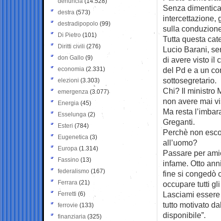
denuncia
(14.528)
Senza dimenticar
destra
(573)
intercettazione, g
destradipopolo
(99)
sulla conduzione
Di Pietro
(101)
Tutta questa cat
Diritti civili
(276)
Lucio Barani, sen
don Gallo
(9)
di avere visto i
economia
(2.331)
del Pd e a un co
sottosegretario.
elezioni
(3.303)
Chi? Il ministro
emergenza
(3.077)
non avere mai vis
Energia
(45)
Ma resta l’imbara
Esselunga
(2)
Greganti.
Esteri
(784)
Perchè non escon
Eugenetica
(3)
all’uomo?
Europa
(1.314)
Passare per amic
Fassino
(13)
infame. Otto anni
federalismo
(167)
fine si congedò 
Ferrara
(21)
occupare tutti gl
Lasciami essere 
Ferretti
(6)
tutto motivato da
ferrovie
(133)
disponibile”.
finanziaria
(325)