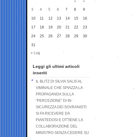
1
2
3
4
5
6
7
8
9
10
11
12
13
14
15
16
17
18
19
20
21
22
23
24
25
26
27
28
29
30
31
« Lug
Leggi gli ultimi articoli
inseriti
IL BLITZ DI SILVIA SALIS AL
VIMINALE CHE SPIAZZA LA
PROPAGANDA SULLA
“PERCEZIONE” DI IN-
SICUREZZA DEI SOVRANISTI:
SI FA RICEVERE DA
PIANTEDOSI E OTTIENE LA
COLLABORAZIONE DEL
MINISTRO SENZA CEDERE SU