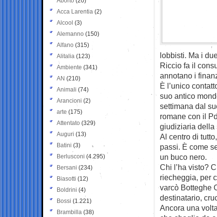
Aborto
(20)
Acca Larentia
(2)
Alcool
(3)
Alemanno
(150)
Alfano
(315)
lobbisti. Ma i du
Alitalia
(123)
Riccio fa il cons
Ambiente
(341)
annotano i finanz
AN
(210)
È l’unico contat
Animali
(74)
suo antico mondo
Arancioni
(2)
settimana dal su
arte
(175)
romane con il Pd
Attentato
(329)
giudiziaria della 
Auguri
(13)
Al centro di tutto
Batini
(3)
passi. È come se,
un buco nero.
Berlusconi
(4.295)
Chi l’ha visto? 
Bersani
(234)
riecheggia, per c
Biasotti
(12)
varcò Botteghe O
Boldrini
(4)
destinatario, cru
Bossi
(1.221)
Ancora una volta
Brambilla
(38)