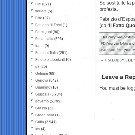
Se sostituite la
Fini
(821)
profezia.
fioriere
(5)
Fitto
(27)
Fabrizio d’Espos
(da “
Il Fatto Qu
Fontana di Trevi
(1)
Formigoni
(90)
This entry was posted 
Forza Italia
(596)
PD
. You can follow any
frana
(9)
trackback
from your ow
Fratelli d'Italia
(291)
Futuro e Libertà
(510)
«
TRA LOBBY, CLIE
g8
(25)
Gelmini
(68)
Leave a Rep
Genova
(542)
Giannino
(10)
You must be
log
Giustizia
(5.784)
governo
(5.799)
Grasso
(22)
Green Italia
(1)
Grillo
(2.941)
Idv
(4)