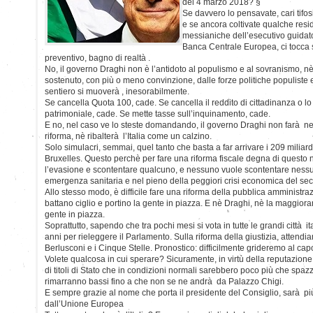
del 4 marzo 2018? §
Se davvero lo pensavate, cari tifos
e se ancora coltivate qualche resid
messianiche dell’esecutivo guidato
Banca Centrale Europea, ci tocca s
preventivo, bagno di realtà .
No, il governo Draghi non è l’antidoto al populismo e al sovranismo, 
sostenuto, con più o meno convinzione, dalle forze politiche populiste 
sentiero si muoverà , inesorabilmente.
Se cancella Quota 100, cade. Se cancella il reddito di cittadinanza o lo 
patrimoniale, cade. Se mette tasse sull’inquinamento, cade.
E no, nel caso ve lo steste domandando, il governo Draghi non farà 
riforma, nè ribalterà l’Italia come un calzino.
Solo simulacri, semmai, quel tanto che basta a far arrivare i 209 milia
Bruxelles. Questo perchè per fare una riforma fiscale degna di quest
l’evasione e scontentare qualcuno, e nessuno vuole scontentare ness
emergenza sanitaria e nel pieno della peggiori crisi economica del sec
Allo stesso modo, è difficile fare una riforma della pubblica amministra
battano ciglio e portino la gente in piazza. E nè Draghi, nè la maggior
gente in piazza.
Soprattutto, sapendo che tra pochi mesi si vota in tutte le grandi città i
anni per rieleggere il Parlamento. Sulla riforma della giustizia, attendia
Berlusconi e i Cinque Stelle. Pronostico: difficilmente grideremo al cap
Volete qualcosa in cui sperare? Sicuramente, in virtù della reputazione 
di titoli di Stato che in condizioni normali sarebbero poco più che spa
rimarranno bassi fino a che non se ne andrà da Palazzo Chigi.
E sempre grazie al nome che porta il presidente del Consiglio, sarà più 
dall’Unione Europea