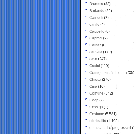
Brunetta
(83)
Burlando
(26)
Camogli
(2)
canile
(4)
Cappello
(8)
Caprotti
(2)
Caritas
(6)
carovita
(170)
casa
(247)
Casini
(119)
Centrodestra in Liguria
(35
Chiesa
(276)
Cina
(10)
Comune
(342)
Coop
(7)
Cossiga
(7)
Costume
(5.581)
criminalità
(1.402)
democratici e progressisti
(