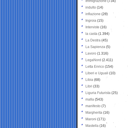
Immigrazione
(734)
indulto
(14)
inflazione
(26)
Ingroia
(15)
Interviste
(16)
la casta
(1.394)
La Destra
(45)
La Sapienza
(5)
Lavoro
(1.316)
LegaNord
(2.411)
Letta Enrico
(154)
Liberi e Uguali
(10)
Libia
(68)
Libri
(33)
Liguria Futurista
(25)
mafia
(543)
manifesto
(7)
Margherita
(16)
Maroni
(171)
Mastella
(16)