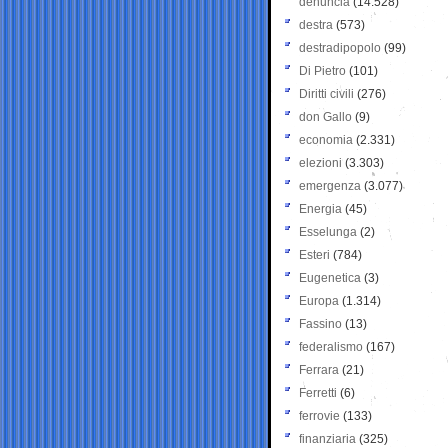
denuncia
(14.528)
destra
(573)
destradipopolo
(99)
Di Pietro
(101)
Diritti civili
(276)
don Gallo
(9)
economia
(2.331)
elezioni
(3.303)
emergenza
(3.077)
Energia
(45)
Esselunga
(2)
Esteri
(784)
Eugenetica
(3)
Europa
(1.314)
Fassino
(13)
federalismo
(167)
Ferrara
(21)
Ferretti
(6)
ferrovie
(133)
finanziaria
(325)