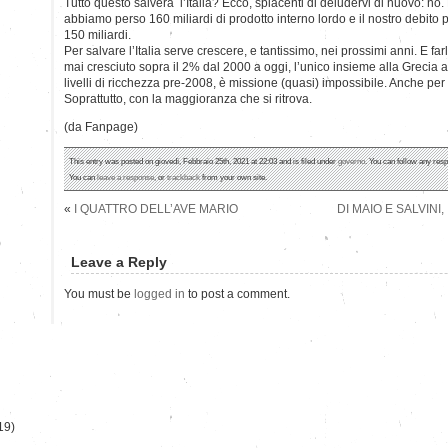
Tutto questo salverà l’Italia? Ecco, spiacenti di deludervi di nuovo: no
abbiamo perso 160 miliardi di prodotto interno lordo e il nostro debito p
150 miliardi.
Per salvare l’Italia serve crescere, e tantissimo, nei prossimi anni. E fa
mai cresciuto sopra il 2% dal 2000 a oggi, l’unico insieme alla Grecia 
livelli di ricchezza pre-2008, è missione (quasi) impossibile. Anche per
Soprattutto, con la maggioranza che si ritrova.
(da Fanpage)
This entry was posted on giovedì, Febbraio 25th, 2021 at 22:03 and is filed under
governo
. You can follow any resp
You can
leave a response
, or
trackback
from your own site.
«
I QUATTRO DELL’AVE MARIO
DI MAIO E SALVINI
)
Leave a Reply
You must be
logged in
to post a comment.
19)