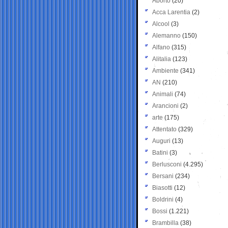
Aborto
(20)
Acca Larentia
(2)
Alcool
(3)
Alemanno
(150)
Alfano
(315)
Alitalia
(123)
Ambiente
(341)
AN
(210)
Animali
(74)
Arancioni
(2)
arte
(175)
Attentato
(329)
Auguri
(13)
Batini
(3)
Berlusconi
(4.295)
Bersani
(234)
Biasotti
(12)
Boldrini
(4)
Bossi
(1.221)
Brambilla
(38)