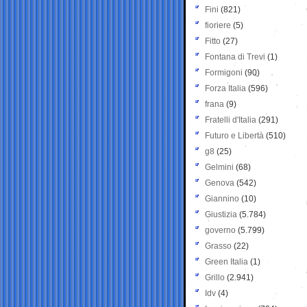
Fini
(821)
fioriere
(5)
Fitto
(27)
Fontana di Trevi
(1)
Formigoni
(90)
Forza Italia
(596)
frana
(9)
Fratelli d'Italia
(291)
Futuro e Libertà
(510)
g8
(25)
Gelmini
(68)
Genova
(542)
Giannino
(10)
Giustizia
(5.784)
governo
(5.799)
Grasso
(22)
Green Italia
(1)
Grillo
(2.941)
Idv
(4)