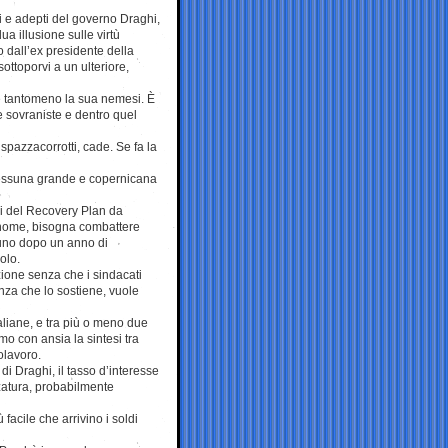
i e adepti del governo Draghi,
ua illusione sulle virtù
 dall’ex presidente della
ottoporvi a un ulteriore,
nè tantomeno la sua nemesi. È
e sovraniste e dentro quel
spazzacorrotti, cade. Se fa la
nessuna grande e copernicana
rdi del Recovery Plan da
o nome, bisogna combattere
uno dopo un anno di
olo.
zione senza che i sindacati
anza che lo sostiene, vuole
taliane, e tra più o meno due
mo con ansia la sintesi tra
olavoro.
di Draghi, il tasso d’interesse
zzatura, probabilmente
facile che arrivino i soldi