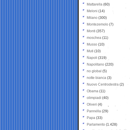
Mattarella
(60)
Meloni
(14)
Milano
(300)
Montezemolo
(7)
Monti
(357)
moschea
(11)
Musso
(10)
Muti
(10)
Napoli
(319)
Napolitano
(220)
no global
(5)
notte bianca
(3)
Nuovo Centrodestra
(2)
Obama
(11)
olimpiadi
(40)
Oliveri
(4)
Pannella
(29)
Papa
(33)
Parlamento
(1.428)