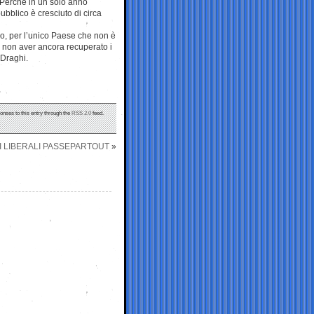
. Perchè in un solo anno
ubblico è cresciuto di circa
rlo, per l’unico Paese che non è
a non aver ancora recuperato i
 Draghi.
onses to this entry through the
RSS 2.0
feed.
, I LIBERALI PASSEPARTOUT
»