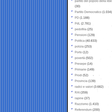
partito del popolo della libe
(30)
Partito Democratico
(1.034)
PD
(1.188)
PdL
(2.781)
pedofilia
(25)
Pensioni
(129)
Politica
(40.833)
polizia
(253)
Porto
(12)
povertà
(502)
Presepe
(14)
Primarie
(149)
Prodi
(52)
Provincia
(139)
radici e valori
(3.682)
RAI
(359)
rapine
(37)
Razzismo
(1.410)
Referendum
(200)