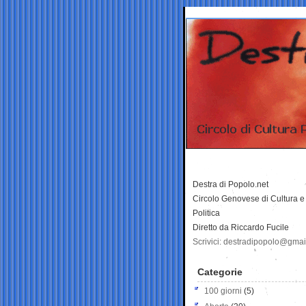
Destra di Popolo.net
Circolo Genovese di Cultura e
Politica
Diretto da Riccardo Fucile
Scrivici: destradipopolo@gma
Categorie
100 giorni
(5)