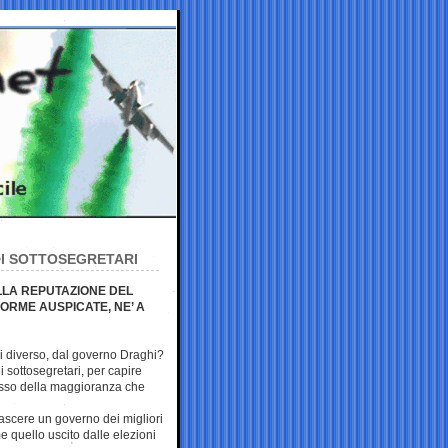
OI SOTTOSEGRETARI
LLA REPUTAZIONE DEL
ORME AUSPICATE, NE’ A
i diverso, dal governo Draghi?
 sottosegretari, per capire
dosso della maggioranza che
scere un governo dei migliori
 quello uscito dalle elezioni