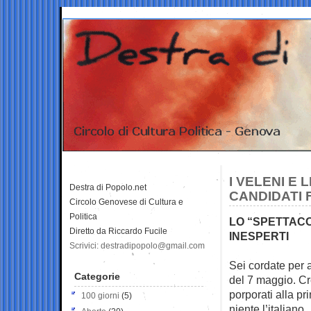
I VELENI E 
Destra di Popolo.net
CANDIDATI 
Circolo Genovese di Cultura e
Politica
LO “SPETTACO
Diretto da Riccardo Fucile
INESPERTI
Scrivici: destradipopolo@gmail.com
Sei cordate per 
Categorie
del 7
maggio. Cre
porporati alla p
100 giorni
(5)
niente l’italiano