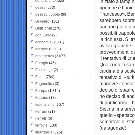
denuncia
(14.528)
iniziato a tampi
«perché è l’unic
destra
(573)
Francesco». Bers
destradipopolo
(99)
sarebbero soprat
Di Pietro
(101)
parlano poco o ni
Diritti civili
(276)
possibili trappol
don Gallo
(9)
la richiesta. Si 
economia
(2.331)
aveva granché in
elezioni
(3.303)
provvedimenti d
emergenza
(3.077)
Il tentativo di «t
Energia
(45)
Qualcuno ci sare
Esselunga
(2)
cardinale a soste
tentativo di «tur
Esteri
(784)
manovre consider
Eugenetica
(3)
deciso di sparir
Europa
(1.314)
ho deciso di an
Fassino
(13)
di purificarmi – 
federalismo
(167)
Sistina, ma arriv
Ferrara
(21)
quello «spettaco
Ferretti
(6)
sembrava di star
ferrovie
(133)
(da agenzie)
finanziaria
(325)