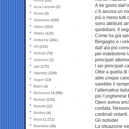
Aborto
(20)
A tre giorni dall’
Acca Larentia
(2)
c’è ancora un n
Alcool
(3)
più o meno tutti 
Alemanno
(150)
sono attribuiti a
Alfano
(315)
quotidiani. Il seg
Alitalia
(123)
Come ha già spieg
Ambiente
(341)
Bergoglio e i ve
AN
(210)
dall’ala più con
per indebolirne 
Animali
(74)
principali attorno
Arancioni
(2)
I sei principali c
arte
(175)
Oltre a quella d
Attentato
(329)
altre cinque cand
Auguri
(13)
sarebbe il sempr
Batini
(3)
l’alternativa ita
Berlusconi
(4.295)
poi l’ungherese E
Bersani
(234)
Open aveva anch
Biasotti
(12)
cordata. Nessuno
Boldrini
(4)
cardinali votanti.
Bossi
(1.221)
Gli outsider
La situazione vie
Brambilla
(38)