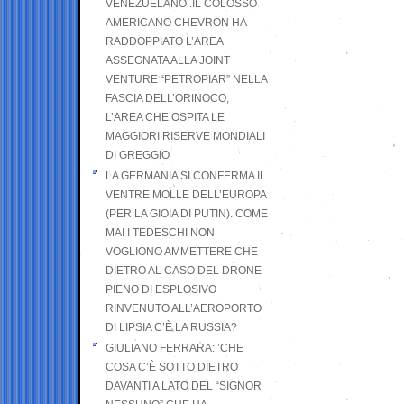
VENEZUELANO .IL COLOSSO
AMERICANO CHEVRON HA
RADDOPPIATO L’AREA
ASSEGNATA ALLA JOINT
VENTURE “PETROPIAR” NELLA
FASCIA DELL’ORINOCO,
L’AREA CHE OSPITA LE
MAGGIORI RISERVE MONDIALI
DI GREGGIO
LA GERMANIA SI CONFERMA IL
VENTRE MOLLE DELL’EUROPA
(PER LA GIOIA DI PUTIN). COME
MAI I TEDESCHI NON
VOGLIONO AMMETTERE CHE
DIETRO AL CASO DEL DRONE
PIENO DI ESPLOSIVO
RINVENUTO ALL’AEROPORTO
DI LIPSIA C’È LA RUSSIA?
GIULIANO FERRARA: ’CHE
COSA C’È SOTTO DIETRO
DAVANTI A LATO DEL “SIGNOR