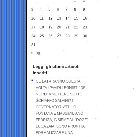
1
2
3
4
5
6
7
8
9
10
11
12
13
14
15
16
17
18
19
20
21
22
23
24
25
26
27
28
29
30
31
« Lug
Leggi gli ultimi articoli
inseriti
CE LA FARANNO QUESTA
VOLTA I PAVIDI LEGHISTI “DEL
NORD” A METTERE SOTTO
SCHIAFFO SALVINI? I
GOVERNATORI ATTILIO
FONTANA E MASSIMILIANO
FEDRIGA, INSIEME AL “DOGE”
LUCA ZAIA, SONO PRONTI A
FORMALIZZARE UNA