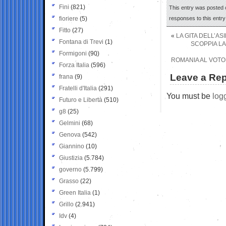
Fini
(821)
This entry was posted 
fioriere
(5)
responses to this entr
Fitto
(27)
«
LA GITA DELL’AS
Fontana di Trevi
(1)
SCOPPIA LA
Formigoni
(90)
ROMANIA AL VOTO 
Forza Italia
(596)
Leave a Rep
frana
(9)
Fratelli d'Italia
(291)
You must be
log
Futuro e Libertà
(510)
g8
(25)
Gelmini
(68)
Genova
(542)
Giannino
(10)
Giustizia
(5.784)
governo
(5.799)
Grasso
(22)
Green Italia
(1)
Grillo
(2.941)
Idv
(4)