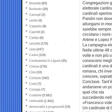
Congregazioni ge
Brunetta
(83)
elettorale cardi
Burlando
(26)
cardinali sperin
Camogli
(2)
Parolin non dove
canile
(4)
allungarsi in mo
Cappello
(8)
sarebbe sempre p
Caprotti
(2)
circolano i nomi 
Caritas
(6)
Artime e Lopez 
carovita
(170)
La campagna ele
casa
(247)
Nelle ultime 48 o
volte e non più 
Casini
(119)
conoscersi megli
Centrodestra in Liguria
(35)
cardinali è una 
Chiesa
(276)
romana, chi inve
Cina
(10)
crescere, sopratt
Comune
(342)
Conclave. Tant’è 
Coop
(7)
andarsene un po’ 
Cossiga
(7)
quel che sta
Costume
(5.581)
succedendo nell
criminalità
(1.402)
«Francesco vote
democratici e progressisti
(19)
Un cardinale di C