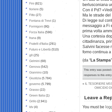
Fini
(821)
berlusconiana una
fioriere
(5)
Con il Pd? «Vedi
Ma le strade del 
Fitto
(27)
Di legge sul conf
Fontana di Trevi
(1)
messaggio a Fi e 
Formigoni
(90)
prima volta ammor
Forza Italia
(596)
Una cortesia dop
frana
(9)
cittadinanza, pr
Fratelli d'Italia
(291)
Salvini facesse 
Futuro e Libertà
(510)
forno continua a
g8
(25)
(da “
La Stampa”
Gelmini
(68)
Genova
(542)
This entry was posted o
Giannino
(10)
responses to this entr
Giustizia
(5.784)
«
IL TESORIERE M5S
governo
(5.799)
OMICIDIO D
Grasso
(22)
Green Italia
(1)
Leave a Rep
Grillo
(2.941)
You must be
log
Idv
(4)