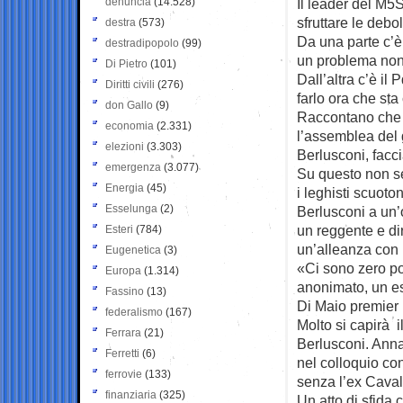
denuncia
(14.528)
Il leader del M5
sfruttare le debo
destra
(573)
Da una parte c’è 
destradipopolo
(99)
un problema non 
Di Pietro
(101)
Dall’altra c’è il
Diritti civili
(276)
farlo ora che st
don Gallo
(9)
Raccontano che D
economia
(2.331)
l’assemblea del 
elezioni
(3.303)
Berlusconi, facc
emergenza
(3.077)
Su questo non se
Energia
(45)
i leghisti scuoto
Esselunga
(2)
Berlusconi a un’
un reggente e dir
Esteri
(784)
un’alleanza con 
Eugenetica
(3)
«Ci sono zero po
Europa
(1.314)
anonimato, un es
Fassino
(13)
Di Maio premier 
federalismo
(167)
Molto si capirà i
Ferrara
(21)
Berlusconi. Anna
Ferretti
(6)
nel colloquio co
ferrovie
(133)
senza l’ex Caval
finanziaria
(325)
Un atto di sfida 