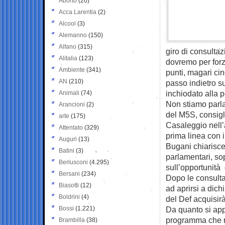
Aborto
(20)
Acca Larentia
(2)
Alcool
(3)
Alemanno
(150)
Alfano
(315)
giro di consulta
Alitalia
(123)
dovremo per forz
Ambiente
(341)
punti, magari ci
AN
(210)
passo indietro s
inchiodato alla p
Animali
(74)
Non stiamo parla
Arancioni
(2)
del M5S, consigl
arte
(175)
Casaleggio nell’
Attentato
(329)
prima linea con 
Auguri
(13)
Bugani chiarisce 
Batini
(3)
parlamentari, sop
Berlusconi
(4.295)
sull’opportunità
Bersani
(234)
Dopo le consultaz
Biasotti
(12)
ad aprirsi a dich
Boldrini
(4)
del Def acquisirà
Bossi
(1.221)
Da quanto si appr
programma che ri
Brambilla
(38)