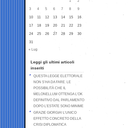
1
2
3
4
5
6
7
8
9
10
11
12
13
14
15
16
17
18
19
20
21
22
23
24
25
26
27
28
29
30
31
« Lug
Leggi gli ultimi articoli
inseriti
QUESTA LEGGE ELETTORALE
NON S’HA DA FARE. LE
POSSIBILITÀ CHE IL
MELONELLUM OTTENGA L’OK
DEFINITIVO DAL PARLAMENTO
DOPO L’ESTATE SONO MINIME
GRAZIE GIORGIA! L’UNICO
EFFETTO CONCRETO DELLA
CRISI DIPLOMATICA