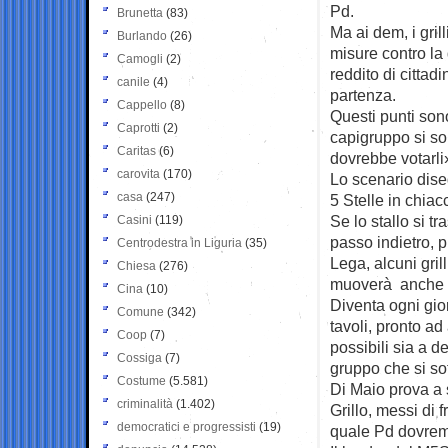
Pd.
Brunetta
(83)
Ma ai dem, i grill
Burlando
(26)
misure contro la
Camogli
(2)
reddito di citta
canile
(4)
partenza.
Cappello
(8)
Questi punti sono
Caprotti
(2)
capigruppo si son
Caritas
(6)
dovrebbe votarl
carovita
(170)
Lo scenario dise
casa
(247)
5 Stelle in chiacc
Se lo stallo si t
Casini
(119)
passo indietro, p
Centrodestra in Liguria
(35)
Lega, alcuni gril
Chiesa
(276)
muoverà anche il
Cina
(10)
Diventa ogni gio
Comune
(342)
tavoli, pronto ad
Coop
(7)
possibili sia a de
Cossiga
(7)
gruppo che si so
Costume
(5.581)
Di Maio prova a s
criminalità
(1.402)
Grillo, messi di 
democratici e progressisti
(19)
quale Pd dovrem