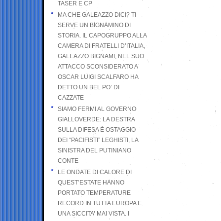
TASER E CP
MA CHE GALEAZZO DICI? TI
SERVE UN BIGNAMINO DI
STORIA. IL CAPOGRUPPO ALLA
CAMERA DI FRATELLI D’ITALIA,
GALEAZZO BIGNAMI, NEL SUO
ATTACCO SCONSIDERATO A
OSCAR LUIGI SCALFARO HA
DETTO UN BEL PO’ DI
CAZZATE
SIAMO FERMI AL GOVERNO
GIALLOVERDE: LA DESTRA
SULLA DIFESA È OSTAGGIO
DEI “PACIFISTI” LEGHISTI, LA
SINISTRA DEL PUTINIANO
CONTE
LE ONDATE DI CALORE DI
QUEST’ESTATE HANNO
PORTATO TEMPERATURE
RECORD IN TUTTA EUROPA E
UNA SICCITA’ MAI VISTA. I