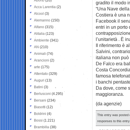
Aborto
(20)
gradito il modo i
Acca Larentia
(2)
“Una Nave della 
Alcool
(3)
Costiera è una n
Alemanno
(150)
Facebook il sena
entri in un porto 
Alfano
(315)
contrapposizione
Alitalia
(123)
l’unitarietà . È i
Ambiente
(341)
Il riferimento è 
AN
(210)
Salvini, contrari
Animali
(74)
italiana non può s
Arancioni
(2)
De Falco era bal
arte
(175)
Costa Concordia,
Attentato
(329)
famosa telefonata
Auguri
(13)
i banchi pentast
Batini
(3)
Da dove, come si
maggioranza.
Berlusconi
(4.295)
Bersani
(234)
(da agenzie)
Biasotti
(12)
Boldrini
(4)
This entry was posted o
Bossi
(1.221)
responses to this entr
Brambilla
(38)