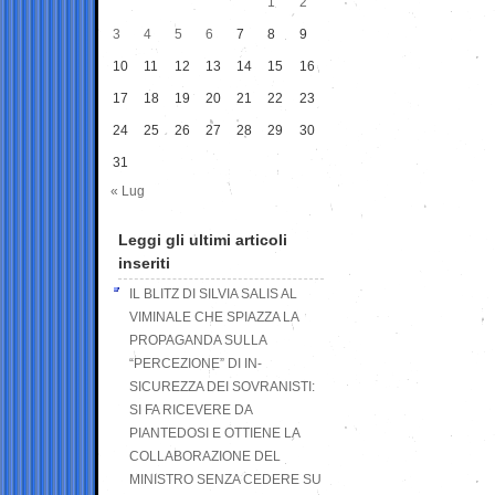
1
2
3
4
5
6
7
8
9
10
11
12
13
14
15
16
17
18
19
20
21
22
23
24
25
26
27
28
29
30
31
« Lug
Leggi gli ultimi articoli
inseriti
IL BLITZ DI SILVIA SALIS AL
VIMINALE CHE SPIAZZA LA
PROPAGANDA SULLA
“PERCEZIONE” DI IN-
SICUREZZA DEI SOVRANISTI:
SI FA RICEVERE DA
PIANTEDOSI E OTTIENE LA
COLLABORAZIONE DEL
MINISTRO SENZA CEDERE SU