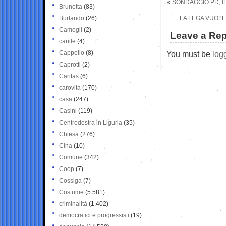
«
SONDAGGIO PD, I
Brunetta
(83)
Burlando
(26)
LA LEGA VUOLE
Camogli
(2)
Leave a Rep
canile
(4)
Cappello
(8)
You must be
log
Caprotti
(2)
Caritas
(6)
carovita
(170)
casa
(247)
Casini
(119)
Centrodestra in Liguria
(35)
Chiesa
(276)
Cina
(10)
Comune
(342)
Coop
(7)
Cossiga
(7)
Costume
(5.581)
criminalità
(1.402)
democratici e progressisti
(19)