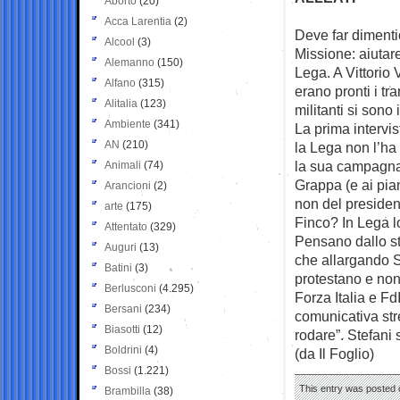
Aborto
(20)
Acca Larentia
(2)
Deve far dimentic
Alcool
(3)
Missione: aiutar
Alemanno
(150)
Lega. A Vittorio
Alfano
(315)
erano pronti i tra
Alitalia
(123)
militanti si sono i
Ambiente
(341)
La prima intervist
AN
(210)
la Lega non l’h
la sua campagna 
Animali
(74)
Grappa (e ai pian
Arancioni
(2)
non del preside
arte
(175)
Finco? In Lega l
Attentato
(329)
Pensano dallo st
Auguri
(13)
che allargando St
Batini
(3)
protestano e non
Berlusconi
(4.295)
Forza Italia e F
Bersani
(234)
comunicativa str
Biasotti
(12)
rodare”. Stefani
Boldrini
(4)
(da Il Foglio)
Bossi
(1.221)
This entry was posted o
Brambilla
(38)