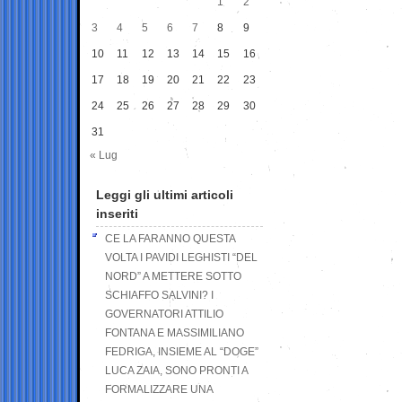
1
2
3
4
5
6
7
8
9
10
11
12
13
14
15
16
17
18
19
20
21
22
23
24
25
26
27
28
29
30
31
« Lug
Leggi gli ultimi articoli
inseriti
CE LA FARANNO QUESTA
VOLTA I PAVIDI LEGHISTI “DEL
NORD” A METTERE SOTTO
SCHIAFFO SALVINI? I
GOVERNATORI ATTILIO
FONTANA E MASSIMILIANO
FEDRIGA, INSIEME AL “DOGE”
LUCA ZAIA, SONO PRONTI A
FORMALIZZARE UNA