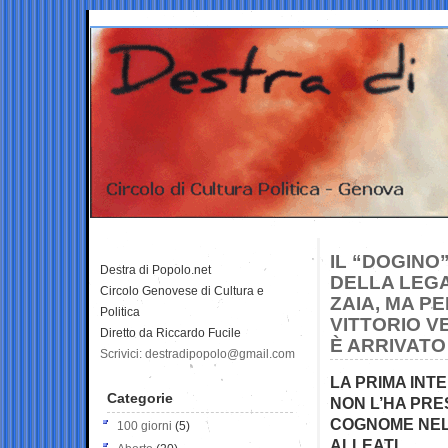
IL “DOGINO
Destra di Popolo.net
DELLA LEGA
Circolo Genovese di Cultura e
ZAIA, MA PE
Politica
VITTORIO V
Diretto da Riccardo Fucile
È ARRIVATO 
Scrivici: destradipopolo@gmail.com
LA PRIMA INTE
Categorie
NON L’HA PRE
COGNOME NEL 
100 giorni
(5)
ALLEATI