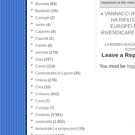
responses to this entr
Brunetta
(83)
Burlando
(26)
«
VANNACCI R
Camogli
(2)
HA RIFIUT
canile
(4)
EUROPEI 
Cappello
(8)
RIVENDICARE 
Caprotti
(2)
LA BOMBA SENZA
Caritas
(6)
SOSP
carovita
(170)
Leave a Rep
casa
(247)
You must be
log
Casini
(119)
Centrodestra in Liguria
(35)
Chiesa
(276)
Cina
(10)
Comune
(342)
Coop
(7)
Cossiga
(7)
Costume
(5.581)
criminalità
(1.402)
democratici e progressisti
(19)