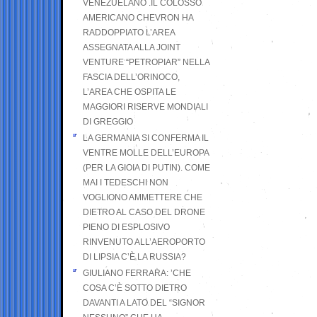
VENEZUELANO .IL COLOSSO
AMERICANO CHEVRON HA
RADDOPPIATO L’AREA
ASSEGNATA ALLA JOINT
VENTURE “PETROPIAR” NELLA
FASCIA DELL’ORINOCO,
L’AREA CHE OSPITA LE
MAGGIORI RISERVE MONDIALI
DI GREGGIO
LA GERMANIA SI CONFERMA IL
VENTRE MOLLE DELL’EUROPA
(PER LA GIOIA DI PUTIN). COME
MAI I TEDESCHI NON
VOGLIONO AMMETTERE CHE
DIETRO AL CASO DEL DRONE
PIENO DI ESPLOSIVO
RINVENUTO ALL’AEROPORTO
DI LIPSIA C’È LA RUSSIA?
GIULIANO FERRARA: ’CHE
COSA C’È SOTTO DIETRO
DAVANTI A LATO DEL “SIGNOR