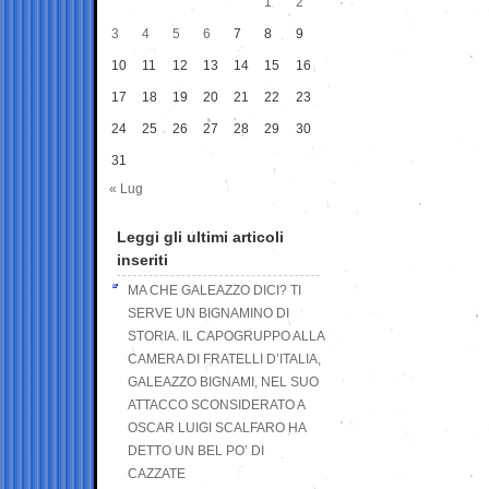
1
2
3
4
5
6
7
8
9
10
11
12
13
14
15
16
17
18
19
20
21
22
23
24
25
26
27
28
29
30
31
« Lug
Leggi gli ultimi articoli
inseriti
MA CHE GALEAZZO DICI? TI
SERVE UN BIGNAMINO DI
STORIA. IL CAPOGRUPPO ALLA
CAMERA DI FRATELLI D’ITALIA,
GALEAZZO BIGNAMI, NEL SUO
ATTACCO SCONSIDERATO A
OSCAR LUIGI SCALFARO HA
DETTO UN BEL PO’ DI
CAZZATE