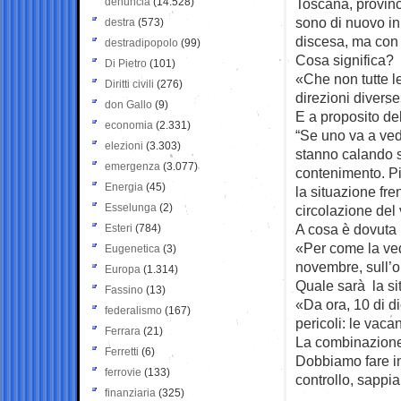
denuncia
(14.528)
Toscana, provinc
sono di nuovo in 
destra
(573)
discesa, ma con 
destradipopolo
(99)
Cosa significa?
Di Pietro
(101)
«Che non tutte l
Diritti civili
(276)
direzioni diverse
don Gallo
(9)
E a proposito del
economia
(2.331)
“Se uno va a vede
elezioni
(3.303)
stanno calando s
emergenza
(3.077)
contenimento. Pi
Energia
(45)
la situazione fr
Esselunga
(2)
circolazione del 
A cosa è dovuta l
Esteri
(784)
«Per come la vedo
Eugenetica
(3)
novembre, sull’o
Europa
(1.314)
Quale sarà la si
Fassino
(13)
«Da ora, 10 di di
federalismo
(167)
pericoli: le vacan
Ferrara
(21)
La combinazione 
Ferretti
(6)
Dobbiamo fare i
ferrovie
(133)
controllo, sapp
finanziaria
(325)