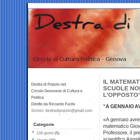
IL MATEMAT
Destra di Popolo.net
SCUOLE NON
Circolo Genovese di Cultura e
L’OPPOSTO
Politica
Diretto da Riccardo Fucile
“A GENNAIO A
Scrivici: destradipopolo@gmail.com
«A gennaio avrem
Categorie
matematico Gio
Professore, il p
100 giorni
(5)
scientifico Agos