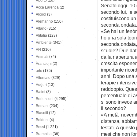
Aborto
(20)
Senato oggi, 10 
Acca Larentia
(2)
secondo lui, le 
Alcool
(3)
costituiscono un
Alemanno
(150)
seconda ondata. 
Alfano
(315)
«Se hai un fenom
Alitalia
(123)
ho una sola teor
Ambiente
(341)
seconda ondata, 
AN
(210)
scuole? Due dati 
dalla riapertura
Animali
(74)
crescita esponen
Arancioni
(2)
importante ricord
arte
(175)
anni. Dopo una 
Attentato
(329)
terapie intensive
Auguri
(13)
raddoppio. Quest
Batini
(3)
percentuale di as
Berlusconi
(4.295)
si sono invece 
Bersani
(234)
Il secondo?
Biasotti
(12)
«A metà novembr
Boldrini
(4)
distanza, abbiamo
Bossi
(1.221)
testati. A questo
mesi che non forn
Brambilla
(38)