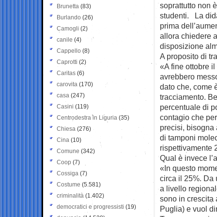
soprattutto non è
Brunetta
(83)
studenti. La did
Burlando
(26)
prima dell’aumen
Camogli
(2)
allora chiedere 
canile
(4)
disposizione alm
Cappello
(8)
A proposito di t
Caprotti
(2)
«A fine ottobre 
Caritas
(6)
avrebbero messo 
carovita
(170)
dato che, come è 
casa
(247)
tracciamento. B
percentuale di po
Casini
(119)
contagio che per
Centrodestra in Liguria
(35)
precisi, bisogna
Chiesa
(276)
di tamponi molec
Cina
(10)
rispettivamente 
Comune
(342)
Qual è invece l’
Coop
(7)
«In questo momento
Cossiga
(7)
circa il 25%. Da
Costume
(5.581)
a livello regiona
criminalità
(1.402)
sono in crescita 
democratici e progressisti
(19)
Puglia) e vuol di