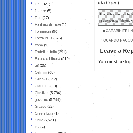
(da Open)
Fini
(821)
fioriere
(5)
This entry was posted 
Fitto
(27)
responses to this entr
Fontana di Trevi
(1)
«
CARABINIERI IN
Formigoni
(90)
Forza Italia
(596)
QUANDO NACQUE 
frana
(9)
Leave a Rep
Fratelli d'Italia
(291)
Futuro e Libertà
(510)
You must be
log
g8
(25)
Gelmini
(68)
Genova
(542)
Giannino
(10)
Giustizia
(5.784)
governo
(5.799)
Grasso
(22)
Green Italia
(1)
Grillo
(2.941)
Idv
(4)