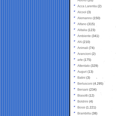
Aborto
(20)
Acca Larentia
(2)
Alcool
(3)
Alemanno
(150)
Alfano
(315)
Alitalia
(123)
Ambiente
(341)
AN
(210)
Animali
(74)
Arancioni
(2)
arte
(175)
Attentato
(329)
Auguri
(13)
Batini
(3)
Berlusconi
(4.295)
Bersani
(234)
Biasotti
(12)
Boldrini
(4)
Bossi
(1.221)
Brambilla
(38)