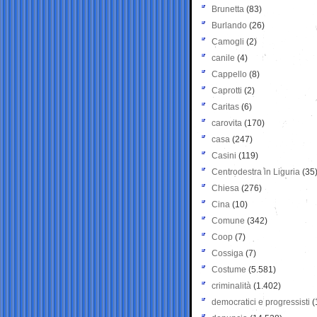
Brunetta
(83)
Burlando
(26)
Camogli
(2)
canile
(4)
Cappello
(8)
Caprotti
(2)
Caritas
(6)
carovita
(170)
casa
(247)
Casini
(119)
Centrodestra in Liguria
(35
Chiesa
(276)
Cina
(10)
Comune
(342)
Coop
(7)
Cossiga
(7)
Costume
(5.581)
criminalità
(1.402)
democratici e progressisti
(