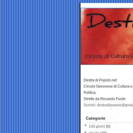
Destra di Popolo.net
Circolo Genovese di Cultura e
Politica
Diretto da Riccardo Fucile
Scrivici: destradipopolo@gma
Categorie
100 giorni
(5)