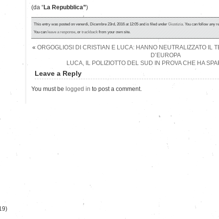
(da “
La Repubblica”
)
This entry was posted on venerdì, Dicembre 23rd, 2016 at 12:05 and is filed under
Giustizia
. You can follow any r
You can
leave a response
, or
trackback
from your own site.
«
ORGOGLIOSI DI CRISTIAN E LUCA: HANNO NEUTRALIZZATO IL 
D’EUROPA
LUCA, IL POLIZIOTTO DEL SUD IN PROVA CHE HA SP
Leave a Reply
You must be
logged in
to post a comment.
)
19)