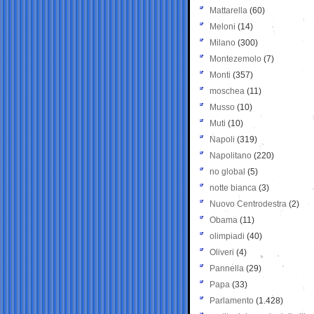
Mattarella
(60)
Meloni
(14)
Milano
(300)
Montezemolo
(7)
Monti
(357)
moschea
(11)
Musso
(10)
Muti
(10)
Napoli
(319)
Napolitano
(220)
no global
(5)
notte bianca
(3)
Nuovo Centrodestra
(2)
Obama
(11)
olimpiadi
(40)
Oliveri
(4)
Pannella
(29)
Papa
(33)
Parlamento
(1.428)