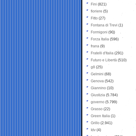
Fini
(821)
fioriere
(5)
Fitto
(27)
Fontana di Trevi
(1)
Formigoni
(90)
Forza Italia
(596)
frana
(9)
Fratelli d'Italia
(291)
Futuro e Libertà
(510)
g8
(25)
Gelmini
(68)
Genova
(542)
Giannino
(10)
Giustizia
(5.784)
governo
(5.799)
Grasso
(22)
Green Italia
(1)
Grillo
(2.941)
Idv
(4)