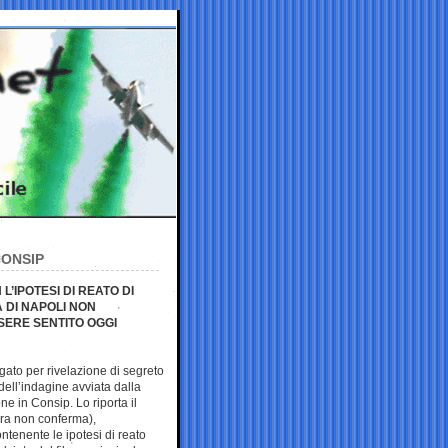
CONSIP
’IPOTESI DI REATO DI
 DI NAPOLI NON
SERE SENTITO OGGI
agato per rivelazione di segreto
ell’indagine avviata dalla
ne in Consip. Lo riporta il
ura non conferma),
ntenente le ipotesi di reato