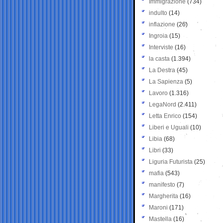
Immigrazione
(734)
indulto
(14)
inflazione
(26)
Ingroia
(15)
Interviste
(16)
la casta
(1.394)
La Destra
(45)
La Sapienza
(5)
Lavoro
(1.316)
LegaNord
(2.411)
Letta Enrico
(154)
Liberi e Uguali
(10)
Libia
(68)
Libri
(33)
Liguria Futurista
(25)
mafia
(543)
manifesto
(7)
Margherita
(16)
Maroni
(171)
Mastella
(16)