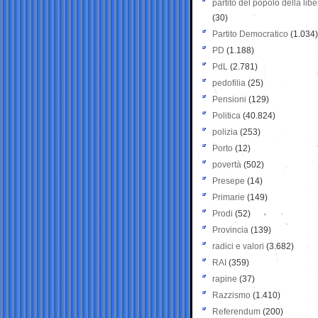
partito del popolo della libe
(30)
Partito Democratico
(1.034)
PD
(1.188)
PdL
(2.781)
pedofilia
(25)
Pensioni
(129)
Politica
(40.824)
polizia
(253)
Porto
(12)
povertà
(502)
Presepe
(14)
Primarie
(149)
Prodi
(52)
Provincia
(139)
radici e valori
(3.682)
RAI
(359)
rapine
(37)
Razzismo
(1.410)
Referendum
(200)