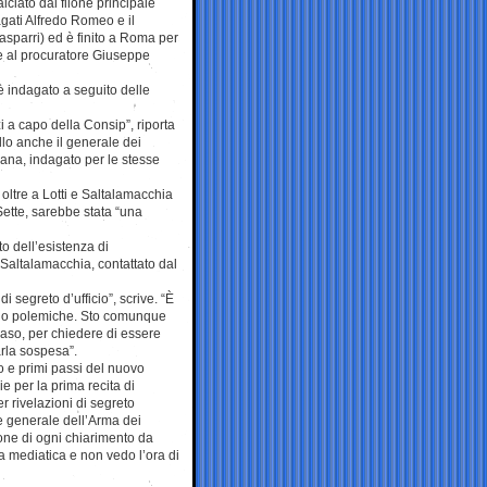
alciato dal filone principale
gati Alfredo Romeo e il
sparri) ed è finito a Roma per
e al procuratore Giuseppe
 è indagato a seguito delle
a capo della Consip”, riporta
allo anche il generale dei
na, indagato per le stesse
 oltre a Lotti e Saltalamacchia
Sette, sarebbe stata “una
to dell’esistenza di
Saltalamacchia, contattato dal
 segreto d’ufficio”, scrive. “È
ie o polemiche. Sto comunque
caso, per chiedere di essere
arla sospesa”.
o e primi passi del nuovo
e per la prima recita di
r rivelazioni di segreto
e generale dell’Arma dei
ione di ogni chiarimento da
ca mediatica e non vedo l’ora di