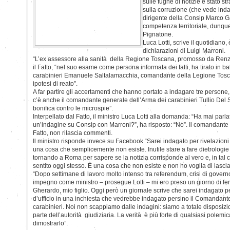
sulle fughe di notizie è stato str
sulla corruzione (che vede inda
dirigente della Consip Marco Ga
competenza territoriale, dunqu
Pignatone.
Luca Lotti, scrive il quotidiano,
dichiarazioni di Luigi Marroni.
“L’ex assessore alla sanità della Regione Toscana, promosso da Renzi 
il Fatto, “nel suo esame come persona informata dei fatti, ha tirato in b
carabinieri Emanuele Saltalamacchia, comandante della Legione Tosca
ipotesi di reato”.
A far partire gli accertamenti che hanno portato a indagare tre persone,
c’è anche il comandante generale dell’Arma dei carabinieri Tullio Del 
bonifica contro le microspie”.
Interpellato dal Fatto, il ministro Luca Lotti alla domanda: “Ha mai parla
un’indagine su Consip con Marroni?”, ha risposto: “No”. Il comandante 
Fatto, non rilascia commenti.
Il ministro risponde invece su Facebook “Sarei indagato per rivelazioni di
una cosa che semplicemente non esiste. Inutile stare a fare dietrolog
tornando a Roma per sapere se la notizia corrisponde al vero e, in tal 
sentito oggi stesso. È una cosa che non esiste e non ho voglia di lasci
“Dopo settimane di lavoro molto intenso tra referendum, crisi di govern
impegno come ministro – prosegue Lotti – mi ero preso un giorno di feri
Gherardo, mio figlio. Oggi però un giornale scrive che sarei indagato pe
d’ufficio in una inchiesta che vedrebbe indagato persino il Comandant
carabinieri. Noi non scappiamo dalle indagini: siamo a totale disposiz
parte dell’autorità giudiziaria. La verità è più forte di qualsiasi polemi
dimostrarlo”.