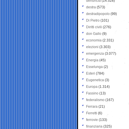
denuncia
(14.528)
destra
(573)
destradipopolo
(99)
Di Pietro
(101)
Diritti civili
(276)
don Gallo
(9)
economia
(2.331)
elezioni
(3.303)
emergenza
(3.077)
Energia
(45)
Esselunga
(2)
Esteri
(784)
Eugenetica
(3)
Europa
(1.314)
Fassino
(13)
federalismo
(167)
Ferrara
(21)
Ferretti
(6)
ferrovie
(133)
finanziaria
(325)