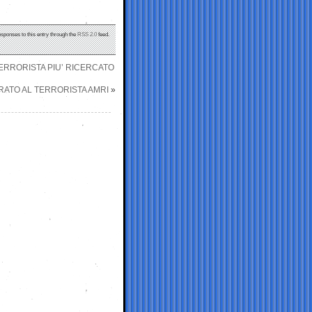
esponses to this entry through the
RSS 2.0
feed.
TERRORISTA PIU’ RICERCATO
ARATO AL TERRORISTA AMRI
»