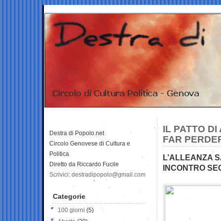
IL PATTO D
Destra di Popolo.net
FAR PERDER
Circolo Genovese di Cultura e
Politica
L’ALLEANZA S
Diretto da Riccardo Fucile
INCONTRO SE
Scrivici: destradipopolo@gmail.com
Categorie
100 giorni
(5)