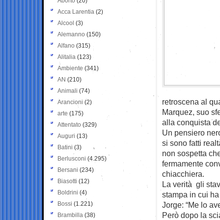
Aborto
(20)
Acca Larentia
(2)
Alcool
(3)
Alemanno
(150)
Alfano
(315)
Alitalia
(123)
Ambiente
(341)
AN
(210)
Animali
(74)
retroscena al qu
Arancioni
(2)
Marquez, suo sfe
arte
(175)
alla conquista de
Attentato
(329)
Un pensiero nero
Auguri
(13)
si sono fatti rea
Batini
(3)
non sospetta ch
Berlusconi
(4.295)
fermamente convi
Bersani
(234)
chiacchiera.
Biasotti
(12)
La verità gli st
Boldrini
(4)
stampa in cui ha
Bossi
(1.221)
Jorge: “Me lo av
Però dopo la sci
Brambilla
(38)