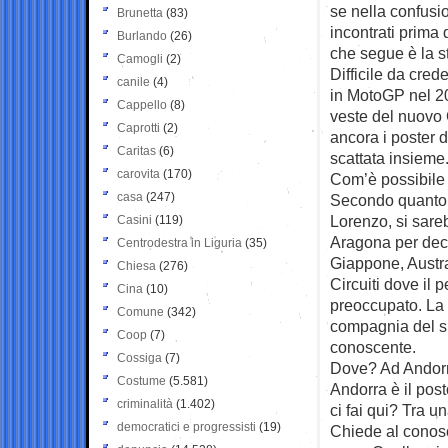
se nella confusi
Brunetta
(83)
incontrati prima 
Burlando
(26)
che segue è la s
Camogli
(2)
Difficile da cre
canile
(4)
in MotoGP nel 201
Cappello
(8)
veste del nuovo
Caprotti
(2)
ancora i poster d
Caritas
(6)
scattata insieme
carovita
(170)
Com’è possibile 
casa
(247)
Secondo quanto r
Lorenzo, si sare
Casini
(119)
Aragona per decid
Centrodestra in Liguria
(35)
Giappone, Austra
Chiesa
(276)
Circuiti dove il 
Cina
(10)
preoccupato. La 
Comune
(342)
compagnia del s
Coop
(7)
conoscente.
Cossiga
(7)
Dove? Ad Andorra
Costume
(5.581)
Andorra è il pos
criminalità
(1.402)
ci fai qui? Tra u
democratici e progressisti
(19)
Chiede al conos