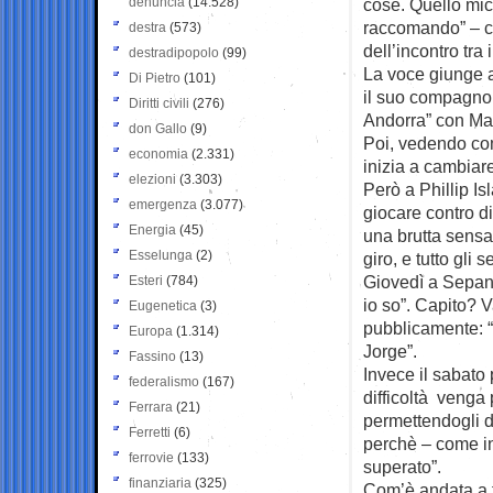
denuncia
(14.528)
cose. Quello mica
raccomando” – ch
destra
(573)
dell’incontro tra
destradipopolo
(99)
La voce giunge a
Di Pietro
(101)
il suo compagno 
Diritti civili
(276)
Andorra” con Marq
don Gallo
(9)
Poi, vedendo com
economia
(2.331)
inizia a cambiar
elezioni
(3.303)
Però a Phillip I
emergenza
(3.077)
giocare contro di
Energia
(45)
una brutta sensaz
Esselunga
(2)
giro, e tutto gli
Giovedì a Sepang
Esteri
(784)
io so”. Capito? 
Eugenetica
(3)
pubblicamente: “
Europa
(1.314)
Jorge”.
Fassino
(13)
Invece il sabato
federalismo
(167)
difficoltà venga 
Ferrara
(21)
permettendogli d
Ferretti
(6)
perchè – come in 
ferrovie
(133)
superato”.
finanziaria
(325)
Com’è andata a f