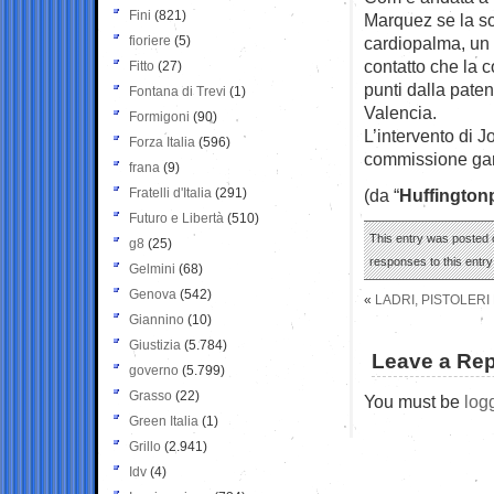
Fini
(821)
Marquez se la son
fioriere
(5)
cardiopalma, un 
contatto che la 
Fitto
(27)
punti dalla paten
Fontana di Trevi
(1)
Valencia.
Formigoni
(90)
L’intervento di 
Forza Italia
(596)
commissione gara
frana
(9)
Fratelli d'Italia
(291)
(da “
Huffington
Futuro e Libertà
(510)
This entry was posted o
g8
(25)
responses to this entr
Gelmini
(68)
Genova
(542)
«
LADRI, PISTOLER
Giannino
(10)
Giustizia
(5.784)
Leave a Rep
governo
(5.799)
Grasso
(22)
You must be
log
Green Italia
(1)
Grillo
(2.941)
Idv
(4)