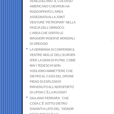
VENEZUELANO .IL COLOSSO
AMERICANO CHEVRON HA
RADDOPPIATO L’AREA
ASSEGNATA ALLA JOINT
VENTURE “PETROPIAR” NELLA
FASCIA DELL’ORINOCO,
L’AREA CHE OSPITA LE
MAGGIORI RISERVE MONDIALI
DI GREGGIO
LA GERMANIA SI CONFERMA IL
VENTRE MOLLE DELL’EUROPA
(PER LA GIOIA DI PUTIN). COME
MAI I TEDESCHI NON
VOGLIONO AMMETTERE CHE
DIETRO AL CASO DEL DRONE
PIENO DI ESPLOSIVO
RINVENUTO ALL’AEROPORTO
DI LIPSIA C’È LA RUSSIA?
GIULIANO FERRARA: ’CHE
COSA C’È SOTTO DIETRO
DAVANTI A LATO DEL “SIGNOR