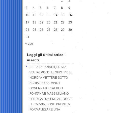
1
2
3
4
5
6
7
8
9
10
11
12
13
14
15
16
17
18
19
20
21
22
23
24
25
26
27
28
29
30
31
« Lug
Leggi gli ultimi articoli
inseriti
CE LA FARANNO QUESTA
VOLTA I PAVIDI LEGHISTI “DEL
NORD” A METTERE SOTTO
SCHIAFFO SALVINI? I
GOVERNATORI ATTILIO
FONTANA E MASSIMILIANO
FEDRIGA, INSIEME AL “DOGE”
LUCA ZAIA, SONO PRONTI A
FORMALIZZARE UNA