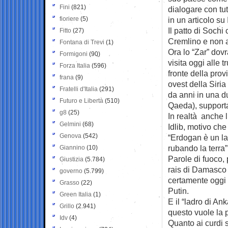
Fini
(821)
dialogare con tut
fioriere
(5)
in un articolo su
Il patto di Sochi
Fitto
(27)
Cremlino e non 
Fontana di Trevi
(1)
Ora lo “Zar” dov
Formigoni
(90)
visita oggi alle 
Forza Italia
(596)
fronte della prov
frana
(9)
ovest della Siria
Fratelli d'Italia
(291)
da anni in una du
Futuro e Libertà
(510)
Qaeda), supportat
g8
(25)
In realtà anche l
Gelmini
(68)
Idlib, motivo che
Genova
(542)
“Erdogan è un lad
rubando la terra”
Giannino
(10)
Parole di fuoco, p
Giustizia
(5.784)
rais di Damasco 
governo
(5.799)
certamente oggi 
Grasso
(22)
Putin.
Green Italia
(1)
E il “ladro di A
Grillo
(2.941)
questo vuole la 
Idv
(4)
Quanto ai curdi s