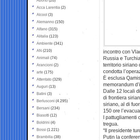
Aborto
(20)
Acca Larentia
(2)
Alcool
(3)
Alemanno
(150)
Alfano
(315)
Alitalia
(123)
Ambiente
(341)
AN
(210)
incontro con Vla
Russia e Turchia
Animali
(74)
territorio siriano
Arancioni
(2)
condotta l’operaz
arte
(175)
È esclusa Qamishl
Attentato
(329)
memorandum d’int
Auguri
(13)
Dalle 12 locali di
Batini
(3)
di frontiera siria
Berlusconi
(4.295)
siriano, al di fuo
Bersani
(234)
150 ore l’evacua
Biasotti
(12)
I pattugliamenti
Boldrini
(4)
tregua.
Bossi
(1.221)
“Il presidente tu
Putin la confere
Brambilla
(38)