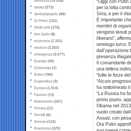
denuncia
(14.528)
“Oggi con Putin 
per la lotta contro
destra
(573)
Siria, e per il rito
destradipopolo
(99)
È importante che 
Di Pietro
(101)
membri di organiz
Diritti civili
(276)
vengono tenuti p
don Gallo
(9)
liberarsi”, affer
economia
(2.331)
omologo turco. E
elezioni
(3.303)
dall’operazione t
emergenza
(3.077)
presenza illegale
Energia
(45)
Il comandante de
Esselunga
(2)
una lettera indir
“tutte le forze de
Esteri
(784)
“Alcuni progressi
Eugenetica
(3)
ha sottolineato 
Europa
(1.314)
“La Russia ha fatt
Fassino
(13)
primo piano, app
federalismo
(167)
Obama nel 2013. 
Ferrara
(21)
vuoto creato dal
Ferretti
(6)
Assad, con pesan
ferrovie
(133)
Ora Putin approf
finanziaria
(325)
suo paese come 