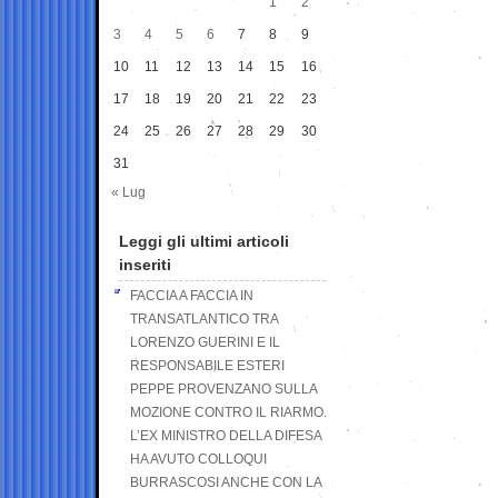
1
2
3
4
5
6
7
8
9
10
11
12
13
14
15
16
17
18
19
20
21
22
23
24
25
26
27
28
29
30
31
« Lug
Leggi gli ultimi articoli
inseriti
FACCIA A FACCIA IN
TRANSATLANTICO TRA
LORENZO GUERINI E IL
RESPONSABILE ESTERI
PEPPE PROVENZANO SULLA
MOZIONE CONTRO IL RIARMO.
L’EX MINISTRO DELLA DIFESA
HA AVUTO COLLOQUI
BURRASCOSI ANCHE CON LA