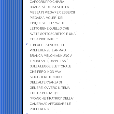
CAPOGRUPPO CHIARA
BRAGA, A CUI HA FATTO LA
MESSA IN PIEGA PER ESSERSI
PIEGATA AI VOLERI DEI
CINQUESTELLE: “AVETE
LETTO BENE QUELLO CHE
AVETE SOTTOSCRITTO? È UNA
COSA INVOTABILE”
IL BLUFF ESTIVO SULLE
PREFERENZE. L’ARMATA
BRANCA-MELONI ANNUNCIA
TRIONFANTE UN’INTESA
SULLA LEGGE ELETTORALE
CHE PERO’ NON VA A
SCIOGLIERE IL NODO
DELL’ALTERNANZA DI
GENERE, OVVERO IL TEMA
CHE HA PORTATO LE
“FRANCHE TIRATRICI” DELLA
CAMERA AD AFFOSSARE LE
PREFERENZE