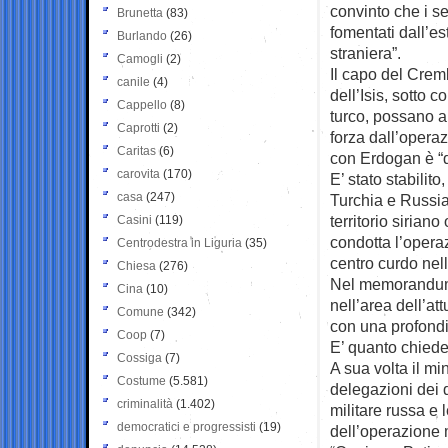
convinto che i se
Brunetta
(83)
fomentati dall’es
Burlando
(26)
straniera”.
Camogli
(2)
Il capo del Creml
canile
(4)
dell’Isis, sotto c
Cappello
(8)
turco, possano ap
Caprotti
(2)
forza dall’operaz
Caritas
(6)
con Erdogan è “di
carovita
(170)
E’ stato stabilit
casa
(247)
Turchia e Russia
territorio siriano
Casini
(119)
condotta l’operaz
Centrodestra in Liguria
(35)
centro curdo nell
Chiesa
(276)
Nel memorandum d
Cina
(10)
nell’area dell’a
Comune
(342)
con una profondi
Coop
(7)
E’ quanto chiede
Cossiga
(7)
A sua volta il mi
Costume
(5.581)
delegazioni dei 
criminalità
(1.402)
militare russa e 
democratici e progressisti
(19)
dell’operazione m