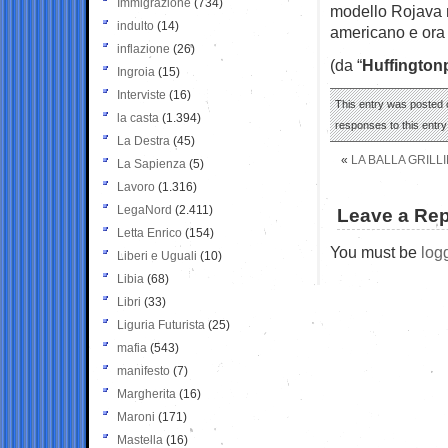
Immigrazione
(734)
modello Rojava n
indulto
(14)
americano e ora d
inflazione
(26)
(da “
Huffington
Ingroia
(15)
Interviste
(16)
This entry was posted o
la casta
(1.394)
responses to this entr
La Destra
(45)
«
LA BALLA GRILL
La Sapienza
(5)
Lavoro
(1.316)
LegaNord
(2.411)
Leave a Rep
Letta Enrico
(154)
You must be
log
Liberi e Uguali
(10)
Libia
(68)
Libri
(33)
Liguria Futurista
(25)
mafia
(543)
manifesto
(7)
Margherita
(16)
Maroni
(171)
Mastella
(16)