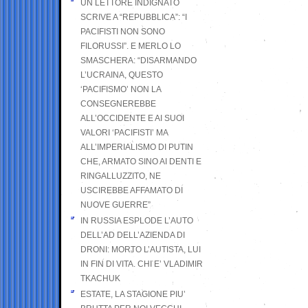
UN LETTORE INDIGNATO
SCRIVE A “REPUBBLICA”: “I
PACIFISTI NON SONO
FILORUSSI”. E MERLO LO
SMASCHERA: “DISARMANDO
L’UCRAINA, QUESTO
‘PACIFISMO’ NON LA
CONSEGNEREBBE
ALL’OCCIDENTE E AI SUOI
VALORI ‘PACIFISTI’ MA
ALL’IMPERIALISMO DI PUTIN
CHE, ARMATO SINO AI DENTI E
RINGALLUZZITO, NE
USCIREBBE AFFAMATO DI
NUOVE GUERRE”
IN RUSSIA ESPLODE L’AUTO
DELL’AD DELL’AZIENDA DI
DRONI: MORTO L’AUTISTA, LUI
IN FIN DI VITA. CHI E’ VLADIMIR
TKACHUK
ESTATE, LA STAGIONE PIU’