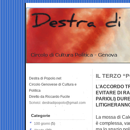
IL TERZO “
Destra di Popolo.net
Circolo Genovese di Cultura e
L’ACCORDO TR
Politica
EVITARE DI R
Diretto da Riccardo Fucile
PARIOLI) DUR
Scrivici: destradipopolo@gmail.com
LITIGHERANN
Categorie
La mossa di Cale
è
complessa, vann
100 giorni
(5)
ma lo spazio pol