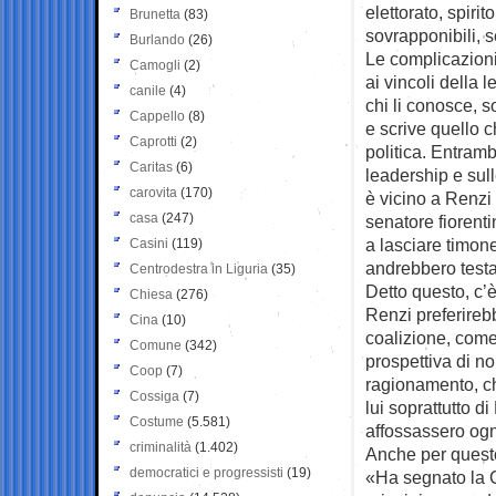
elettorato, spiri
Brunetta
(83)
sovrapponibili, 
Burlando
(26)
Le complicazioni
Camogli
(2)
ai vincoli della 
canile
(4)
chi li conosce, s
Cappello
(8)
e scrive quello c
Caprotti
(2)
politica. Entram
Caritas
(6)
leadership e sul
carovita
(170)
è vicino a Renzi 
casa
(247)
senatore fiorenti
a lasciare timone
Casini
(119)
andrebbero testa
Centrodestra in Liguria
(35)
Detto questo, c’
Chiesa
(276)
Renzi preferirebb
Cina
(10)
coalizione, come
Comune
(342)
prospettiva di no
Coop
(7)
ragionamento, ch
Cossiga
(7)
lui soprattutto 
Costume
(5.581)
affossassero ogni
criminalità
(1.402)
Anche per questo
democratici e progressisti
(19)
«Ha segnato la C