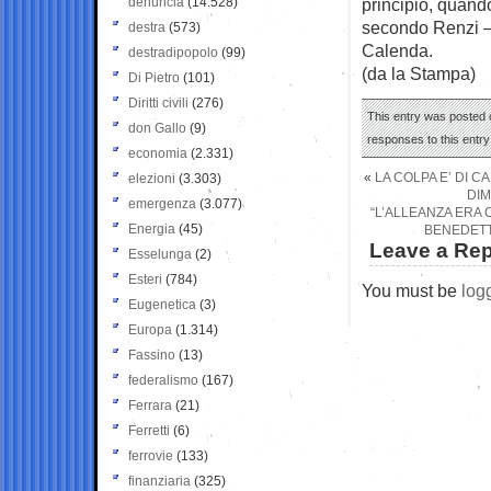
denuncia
(14.528)
principio, quando
secondo Renzi – 
destra
(573)
Calenda.
destradipopolo
(99)
(da la Stampa)
Di Pietro
(101)
Diritti civili
(276)
This entry was posted o
don Gallo
(9)
responses to this entr
economia
(2.331)
«
LA COLPA E’ DI C
elezioni
(3.303)
DIM
emergenza
(3.077)
“L’ALLEANZA ERA 
Energia
(45)
BENEDETT
Leave a Rep
Esselunga
(2)
Esteri
(784)
You must be
log
Eugenetica
(3)
Europa
(1.314)
Fassino
(13)
federalismo
(167)
Ferrara
(21)
Ferretti
(6)
ferrovie
(133)
finanziaria
(325)