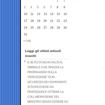
1
2
3
4
5
6
7
8
9
10
11
12
13
14
15
16
17
18
19
20
21
22
23
24
25
26
27
28
29
30
31
« Lug
Leggi gli ultimi articoli
inseriti
IL BLITZ DI SILVIA SALIS AL
VIMINALE CHE SPIAZZA LA
PROPAGANDA SULLA
“PERCEZIONE” DI IN-
SICUREZZA DEI SOVRANISTI:
SI FA RICEVERE DA
PIANTEDOSI E OTTIENE LA
COLLABORAZIONE DEL
MINISTRO SENZA CEDERE SU