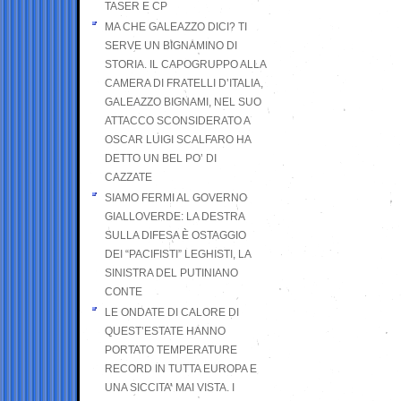
TASER E CP
MA CHE GALEAZZO DICI? TI
SERVE UN BIGNAMINO DI
STORIA. IL CAPOGRUPPO ALLA
CAMERA DI FRATELLI D’ITALIA,
GALEAZZO BIGNAMI, NEL SUO
ATTACCO SCONSIDERATO A
OSCAR LUIGI SCALFARO HA
DETTO UN BEL PO’ DI
CAZZATE
SIAMO FERMI AL GOVERNO
GIALLOVERDE: LA DESTRA
SULLA DIFESA È OSTAGGIO
DEI “PACIFISTI” LEGHISTI, LA
SINISTRA DEL PUTINIANO
CONTE
LE ONDATE DI CALORE DI
QUEST’ESTATE HANNO
PORTATO TEMPERATURE
RECORD IN TUTTA EUROPA E
UNA SICCITA’ MAI VISTA. I