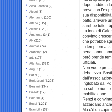
Aborto
(20)
dopo l’addio a L
Acca Larentia
(2)
breve con l’ex pr
Alcool
(3)
sua disponibilità
Alemanno
(150)
patto, arrivare u
Alfano
(315)
sarebbe tutto tro
Alitalia
(123)
La forza di Calen
Ambiente
(341)
convinto crescera
AN
(210)
che potrebbe sgra
in tempi ormai s
Animali
(74)
pena l’annullamen
Arancioni
(2)
però prende temp
arte
(175)
ufficiali.
Attentato
(329)
Non vuole precip
Auguri
(13)
debolezza. Sosti
Batini
(3)
dall’associazione
Berlusconi
(4.295)
inglobato dal Pd. 
Bersani
(234)
ha subito riunito
Biasotti
(12)
mobilitazione.
Boldrini
(4)
Renzi è convinto
Bossi
(1.221)
azzardano anche
Ma c’è da capire
Brambilla
(38)