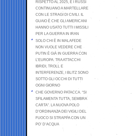
RISPETTO AL 2025, E I RUSSI
CONTINUANO A MARTELLARE
CON LE STRAGI DI CIVILI. IL
GUAIO È CHE GLI AMERICANI
HANNO USATO TUTTI I MISSILI
PER LA GUERRA IN IRAN
SOLO CHI È IN MALAFEDE
NON VUOLE VEDERE CHE
PUTIN È GIÀ IN GUERRA CON
L’EUROPA: TRA ATTACCHI
IBRIDI, TROLL E
INTERFERENZE, I BLITZ SONO
SOTTO GLI OCCHI DI TUTTI
OGNI GIORNO
CHE GOVERNO PATACCA. “SI
SFILAMENTA TUTTA, SEMBRA
CARTA”. LA NUOVA POLO
D’ORDINANZA DEI VIGILI DEL
FUOCO SI STRAPPA CON UN
PO’ D’ACQUA