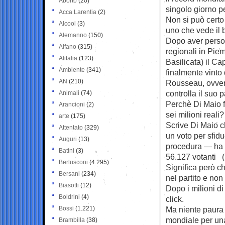
Aborto
(20)
singolo giorno pe
Acca Larentia
(2)
Non si può certo
Alcool
(3)
uno che vede il 
Alemanno
(150)
Dopo aver perso 
Alfano
(315)
regionali in Pie
Alitalia
(123)
Basilicata) il C
Ambiente
(341)
finalmente vinto
AN
(210)
Rousseau, ovvero
controlla il suo pa
Animali
(74)
Perchè Di Maio f
Arancioni
(2)
sei milioni reali?
arte
(175)
Scrive Di Maio ch
Attentato
(329)
un voto per sfidu
Auguri
(13)
procedura — ha o
Batini
(3)
56.127 votanti (
Berlusconi
(4.295)
Significa però c
Bersani
(234)
nel partito e no
Biasotti
(12)
Dopo i milioni di
Boldrini
(4)
click.
Bossi
(1.221)
Ma niente paura 
mondiale per una
Brambilla
(38)