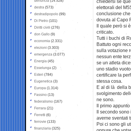
denuncia
(14.528)
chiedersi se que
elettorali del M5
destra
(573)
conclusione che 
destradipopolo
(99)
dovuta al Capo P
Di Pietro
(101)
Il quale però si 
Diritti civili
(276)
criticato.
don Gallo
(9)
Tutti i buchi di
economia
(2.331)
Battuto ogni reco
elezioni
(3.303)
sulla votazione r
emergenza
(3.077)
nessun ente terzo
Energia
(45)
se un atleta dice
Esselunga
(2)
uno stadio vuoto
certificare la p
Esteri
(784)
stessa cosa.
Eugenetica
(3)
E al di là della 
Europa
(1.314)
svolgimento dell
Fassino
(13)
ne sono.
federalismo
(167)
Il primo appunto 
Ferrara
(21)
Il secondo sono i
Ferretti
(6)
averne sventati 
ferrovie
(133)
Poi ci sono gli u
finanziaria
(325)
oppure che votano