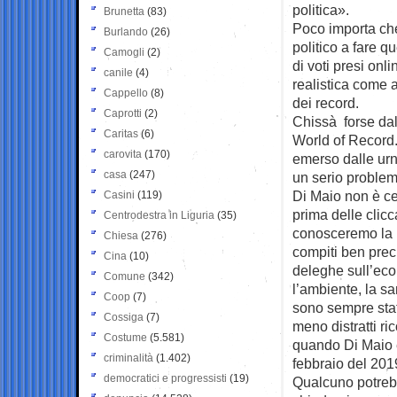
politica».
Brunetta
(83)
Poco importa che 
Burlando
(26)
politico a fare 
Camogli
(2)
di voti presi on
canile
(4)
realistica come a
Cappello
(8)
dei record.
Caprotti
(2)
Chissà forse dal
Caritas
(6)
World of Record.
carovita
(170)
emerso dalle urn
casa
(247)
un serio proble
Di Maio non è ce
Casini
(119)
prima delle clicc
Centrodestra in Liguria
(35)
conosceremo la 
Chiesa
(276)
compiti ben prec
Cina
(10)
deleghe sull’econo
Comune
(342)
l’ambiente, la sa
Coop
(7)
sono sempre state
Cossiga
(7)
meno distratti r
Costume
(5.581)
quando Di Maio e
criminalità
(1.402)
febbraio del 201
democratici e progressisti
(19)
Qualcuno potreb