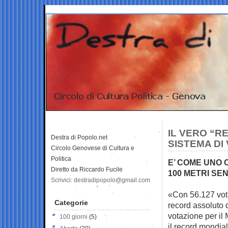
IL VERO “R
Destra di Popolo.net
SISTEMA DI
Circolo Genovese di Cultura e
Politica
E’ COME UNO 
Diretto da Riccardo Fucile
100 METRI SE
Scrivici: destradipopolo@gmail.com
«Con 56.127 vot
Categorie
record assoluto 
votazione per il
100 giorni
(5)
il record mondia