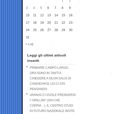
1
2
3
4
5
6
7
8
9
10
11
12
13
14
15
16
17
18
19
20
21
22
23
24
25
26
27
28
29
30
31
« Lug
Leggi gli ultimi articoli
inseriti
PRIMARIE CAMPO LARGO,
ORA SONO IN TANTI A
CHIEDERE A SILVIA SALIS DI
CANDIDARSI: LEI CI STA
PENSANDO
VANNACCI VUOLE PRENDERSI
I “GRILLINI” (SAI CHE
COPPIA…). IL CENTRO STUDI
DI FUTURO NAZIONALE INVITA