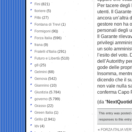
Fini
(821)
Per tacere degli 
fioriere
(5)
utenti. Il Garan
ancora un’altra d
Fitto
(27)
gestore non ha o
Fontana di Trevi
(1)
personali degli u
Formigoni
(90)
Il Garante rileva
Forza Italia
(596)
privilegi amminis
frana
(9)
un solo amminist
Fratelli d'Italia
(291)
l’esito del voto.
Futuro e Libertà
(510)
dell’Autorithy p
g8
(25)
gode delle propr
Gelmini
(68)
Insomma, mentre D
Genova
(542)
dicendo che il s
non vale nulla s
Giannino
(10)
conferma Capo P
Giustizia
(5.784)
governo
(5.799)
(da “
NextQuotid
Grasso
(22)
Green Italia
(1)
This entry was posted o
Grillo
(2.941)
responses to this entr
Idv
(4)
«
FORZA ITALIA VE