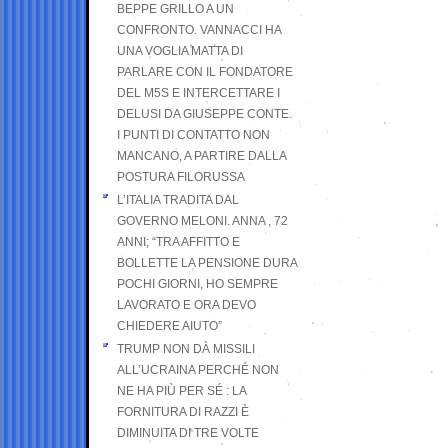
BEPPE GRILLO A UN
CONFRONTO. VANNACCI HA
UNA VOGLIA MATTA DI
PARLARE CON IL FONDATORE
DEL M5S E INTERCETTARE I
DELUSI DA GIUSEPPE CONTE.
I PUNTI DI CONTATTO NON
MANCANO, A PARTIRE DALLA
POSTURA FILORUSSA
L’ITALIA TRADITA DAL
GOVERNO MELONI. ANNA , 72
ANNI; “TRA AFFITTO E
BOLLETTE LA PENSIONE DURA
POCHI GIORNI, HO SEMPRE
LAVORATO E ORA DEVO
CHIEDERE AIUTO”
TRUMP NON DÀ MISSILI
ALL’UCRAINA PERCHÉ NON
NE HA PIÙ PER SÉ : LA
FORNITURA DI RAZZI È
DIMINUITA DI TRE VOLTE