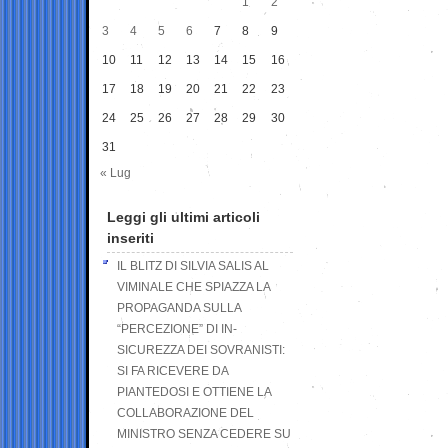
1
2
3
4
5
6
7
8
9
10
11
12
13
14
15
16
17
18
19
20
21
22
23
24
25
26
27
28
29
30
31
« Lug
Leggi gli ultimi articoli
inseriti
IL BLITZ DI SILVIA SALIS AL
VIMINALE CHE SPIAZZA LA
PROPAGANDA SULLA
“PERCEZIONE” DI IN-
SICUREZZA DEI SOVRANISTI:
SI FA RICEVERE DA
PIANTEDOSI E OTTIENE LA
COLLABORAZIONE DEL
MINISTRO SENZA CEDERE SU