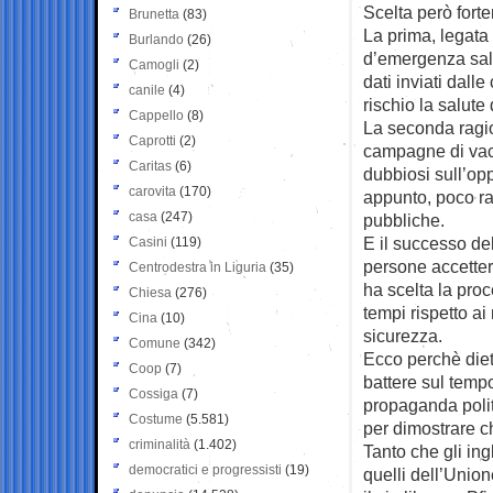
Scelta però fort
Brunetta
(83)
La prima, legata
Burlando
(26)
d’emergenza salt
Camogli
(2)
dati inviati dal
canile
(4)
rischio la salute 
Cappello
(8)
La seconda ragio
Caprotti
(2)
campagne di vacc
Caritas
(6)
dubbiosi sull’op
carovita
(170)
appunto, poco ras
casa
(247)
pubbliche.
E il successo d
Casini
(119)
persone accettera
Centrodestra in Liguria
(35)
ha scelta la pro
Chiesa
(276)
tempi rispetto ai
Cina
(10)
sicurezza.
Comune
(342)
Ecco perchè dietr
Coop
(7)
battere sul temp
Cossiga
(7)
propaganda polit
Costume
(5.581)
per dimostrare ch
criminalità
(1.402)
Tanto che gli ing
democratici e progressisti
(19)
quelli dell’Union