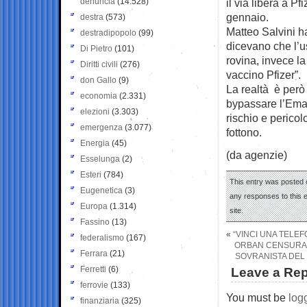
denuncia
(14.528)
il via libera a P
gennaio.
destra
(573)
Matteo Salvini h
destradipopolo
(99)
dicevano che l’u
Di Pietro
(101)
rovina, invece l
Diritti civili
(276)
vaccino Pfizer”.
don Gallo
(9)
La realtà è però
economia
(2.331)
bypassare l’Ema
elezioni
(3.303)
rischio e pericol
emergenza
(3.077)
fottono.
Energia
(45)
(da agenzie)
Esselunga
(2)
Esteri
(784)
This entry was posted 
Eugenetica
(3)
any responses to this 
Europa
(1.314)
site.
Fassino
(13)
«
“VINCI UNA TELEF
federalismo
(167)
ORBAN CENSURA T
Ferrara
(21)
SOVRANISTA DEL 
Ferretti
(6)
Leave a Rep
ferrovie
(133)
You must be
log
finanziaria
(325)