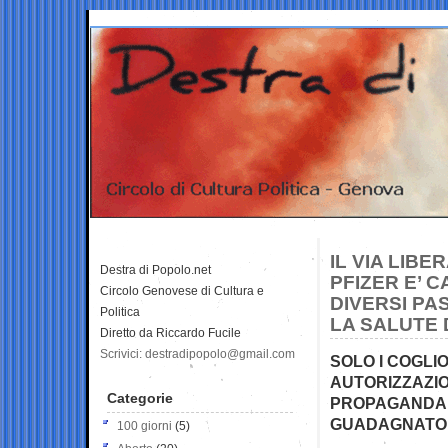
IL VIA LIB
Destra di Popolo.net
PFIZER E’ 
Circolo Genovese di Cultura e
DIVERSI PA
Politica
LA SALUTE D
Diretto da Riccardo Fucile
Scrivici: destradipopolo@gmail.com
SOLO I COGLI
AUTORIZZAZIO
Categorie
PROPAGANDA…
GUADAGNATO 
100 giorni
(5)