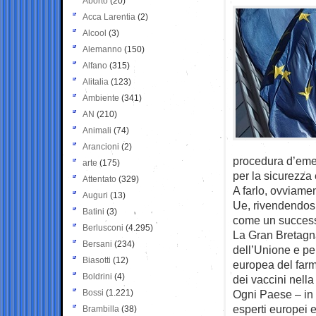
Aborto
(20)
Acca Larentia
(2)
Alcool
(3)
Alemanno
(150)
Alfano
(315)
Alitalia
(123)
Ambiente
(341)
AN
(210)
Animali
(74)
Arancioni
(2)
procedura d’emer
arte
(175)
per la sicurezza 
Attentato
(329)
A farlo, ovviame
Auguri
(13)
Ue, rivendendosi 
Batini
(3)
come un successo
Berlusconi
(4.295)
La Gran Bretagn
Bersani
(234)
dell’Unione e pe
Biasotti
(12)
europea del farm
Boldrini
(4)
dei vaccini nella
Bossi
(1.221)
Ogni Paese – in 
esperti europei 
Brambilla
(38)