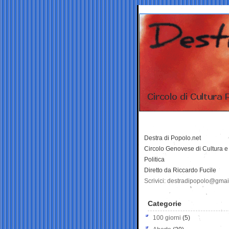
Destra di Popolo.net
Circolo Genovese di Cultura e
Politica
Diretto da Riccardo Fucile
Scrivici: destradipopolo@gma
Categorie
100 giorni
(5)