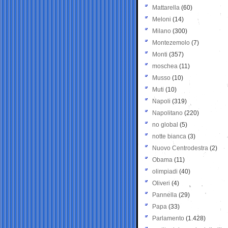
Mattarella
(60)
Meloni
(14)
Milano
(300)
Montezemolo
(7)
Monti
(357)
moschea
(11)
Musso
(10)
Muti
(10)
Napoli
(319)
Napolitano
(220)
no global
(5)
notte bianca
(3)
Nuovo Centrodestra
(2)
Obama
(11)
olimpiadi
(40)
Oliveri
(4)
Pannella
(29)
Papa
(33)
Parlamento
(1.428)