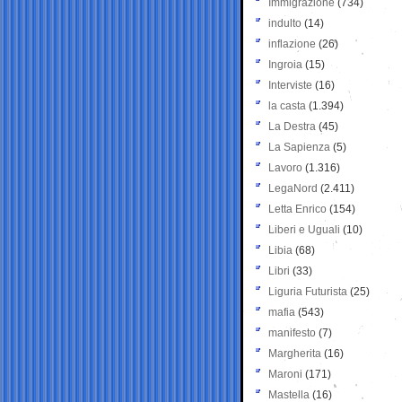
Immigrazione
(734)
indulto
(14)
inflazione
(26)
Ingroia
(15)
Interviste
(16)
la casta
(1.394)
La Destra
(45)
La Sapienza
(5)
Lavoro
(1.316)
LegaNord
(2.411)
Letta Enrico
(154)
Liberi e Uguali
(10)
Libia
(68)
Libri
(33)
Liguria Futurista
(25)
mafia
(543)
manifesto
(7)
Margherita
(16)
Maroni
(171)
Mastella
(16)