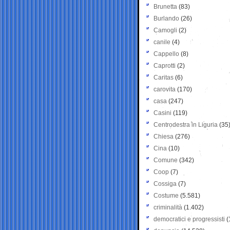
Brunetta
(83)
Burlando
(26)
Camogli
(2)
canile
(4)
Cappello
(8)
Caprotti
(2)
Caritas
(6)
carovita
(170)
casa
(247)
Casini
(119)
Centrodestra in Liguria
(35
Chiesa
(276)
Cina
(10)
Comune
(342)
Coop
(7)
Cossiga
(7)
Costume
(5.581)
criminalità
(1.402)
democratici e progressisti
(