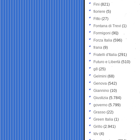
Fini
(821)
fioriere
(5)
Fitto
(27)
Fontana di Trevi
(1)
Formigoni
(90)
Forza Italia
(596)
frana
(9)
Fratelli d'Italia
(291)
Futuro e Libertà
(510)
g8
(25)
Gelmini
(68)
Genova
(542)
Giannino
(10)
Giustizia
(5.784)
governo
(5.799)
Grasso
(22)
Green Italia
(1)
Grillo
(2.941)
Idv
(4)