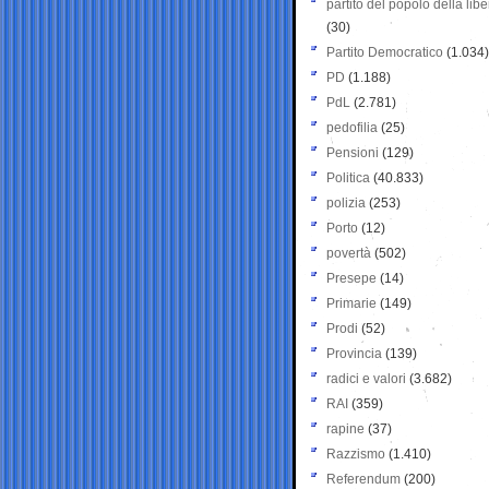
partito del popolo della libe
(30)
Partito Democratico
(1.034)
PD
(1.188)
PdL
(2.781)
pedofilia
(25)
Pensioni
(129)
Politica
(40.833)
polizia
(253)
Porto
(12)
povertà
(502)
Presepe
(14)
Primarie
(149)
Prodi
(52)
Provincia
(139)
radici e valori
(3.682)
RAI
(359)
rapine
(37)
Razzismo
(1.410)
Referendum
(200)