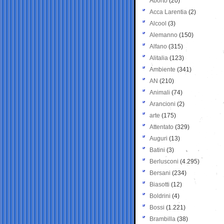
Aborto
(20)
Acca Larentia
(2)
Alcool
(3)
Alemanno
(150)
Alfano
(315)
Alitalia
(123)
Ambiente
(341)
AN
(210)
Animali
(74)
Arancioni
(2)
arte
(175)
Attentato
(329)
Auguri
(13)
Batini
(3)
Berlusconi
(4.295)
Bersani
(234)
Biasotti
(12)
Boldrini
(4)
Bossi
(1.221)
Brambilla
(38)