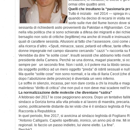
ormai oltre quattro anni.
Quelli che insultano la “pasionaria pr
Tutto è iniziato nel 2014 — spiega in 
quando ha deciso di recarsi in visita 
sorto sulle rive del fiume Isonzo dove 
sessanta di richiedenti asilo provenienti da Pakistan e Afghanistan. Co
nella vita politica che si sono schierate a difesa dei migranti e dei richi
bersaglio non solo di critiche (legittime) ma anche di insulti e insinuaz
quali di carattere sessista. Allusioni al fatto che l’assessore, così come 
alla ricerca d’altro. «Sputi, minacce, sassi, petardi ed offese, tante offes
donne impegnate nel campo stavamo cercando ” cazzi “» racconta su
Verrebbe da dire “le solite cose”. Insulti sessisti che abbiamo letto rivo
presidente della Camera. Perchè se una donna, magari piacente, si occu
sempre per un secondo fine. Non i soldi, o il potere ma la libido sessu
da soggetto politico ad un mero oggetto “preda” di istinti sessuali e null’
Ma quelle “solite cose” non sono normali, e la vita di Ilaria Cecot (che
dopo l’abolizione delle provincie) è diventata un vero inferno.
Le soffre in silenzio, incassa, per non dare corda a chi la insulta e mag
malinteso “diritto di critica” che non può e non deve mai scadere nell’in
La normalizzazione delle molestie che diventano “satira”
A febbraio del 2017 le cose peggiorano ancora. Dopo un tentativo fallito
sindaco a Gorizia torna alla vita privata e al lavoro di maestra, precari
uomo, politicamente distante da lei visto che è il sindaco leghista di F
Racconta a Repubblica
In quel periodo, fine 2017, si avvicina al sindaco leghista di Fogliano 
“Antonio Calligaris. Capello spettinato, ironico, un anno più di me. Mi 
regionali. Io faccio un passo indietro, lui viene eletto. La fine”.
Perchè?