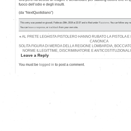
fuoco dell’odio e degli insulti.
(da “NextQuotidiano”)
This entry was posted on giovedì, Febbraio 28th, 2019 at 22:37 and is filed under
Razzismo
. You can follow any r
You can
leave a response
, or
trackback
from your own site.
«
AL PRETE LEGHISTA PISTOLERO HANNO RUBATO LA PISTOLA E I
CANONICA
SOLITA FIGURA DI MERDA DELLA REGIONE LOMBARDIA, BOCCIATO
NORME ILLEGITTIME, DISCRIMINATORIE E ANTICOSTITUZIONAL
Leave a Reply
You must be
logged in
to post a comment.