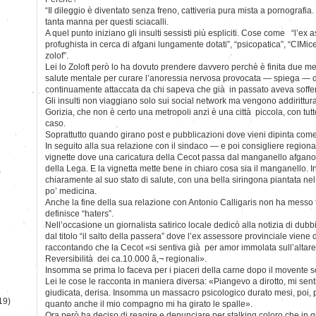
“Il dileggio è diventato senza freno, cattiveria pura mista a pornografia.
tanta manna per questi sciacalli.
A quel punto iniziano gli insulti sessisti più espliciti. Cose come “l’ex
profughista in cerca di afgani lungamente dotati”, “psicopatica”, “CIMice
zolof”.
Lei lo Zoloft però lo ha dovuto prendere davvero perchè è finita due mes
salute mentale per curare l’anoressia nervosa provocata — spiega — da
continuamente attaccata da chi sapeva che già in passato aveva soffer
Gli insulti non viaggiano solo sui social network ma vengono addirittura 
Gorizia, che non è certo una metropoli anzi è una città piccola, con tutt
caso.
Soprattutto quando girano post e pubblicazioni dove vieni dipinta com
In seguito alla sua relazione con il sindaco — e poi consigliere regio
vignette dove una caricatura della Cecot passa dal manganello afgano 
della Lega. E la vignetta mette bene in chiaro cosa sia il manganello. In 
)
chiaramente al suo stato di salute, con una bella siringona piantata ne
po’ medicina.
Anche la fine della sua relazione con Antonio Calligaris non ha messo fi
definisce “haters”.
Nell’occasione un giornalista satirico locale dedicò alla notizia di dub
dal titolo “il salto della passera” dove l’ex assessore provinciale viene 
raccontando che la Cecot «si sentiva già per amor immolata sull’altare
Reversibilità dei ca.10.000 â‚¬ regionali».
Insomma se prima lo faceva per i piaceri della carne dopo il movente s
Lei le cose le racconta in maniera diversa: «Piangevo a dirotto, mi sent
giudicata, derisa. Insomma un massacro psicologico durato mesi, poi, po
19)
quanto anche il mio compagno mi ha girato le spalle».
Ora però ha deciso di reagire e denunciare per stalking coloro che in q