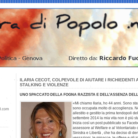
ILARIA CECOT, COLPEVOLE DI AIUTARE I RICHIEDENTI
STALKING E VIOLENZE
UNO SPACCATO DELLA FOGNA RAZZISTA E DELL’ASSENZA DELLE
«Mi chiamo Ilaria, ho 44 anni. Sono sta
sono occupata molto di accoglienza. N
il.com
allestito e gestito la prima tendopoli d
settembre 2014 la mia vita non è più st
Inizia così un post pubblicato su Faceb
assessore al Welfare e al Volontariato 
Sinistra e Libertà , che ha deciso di d
vessazioni, le minacce, le offese e gli 