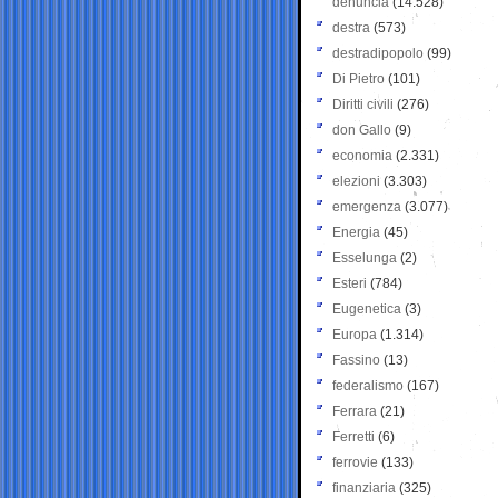
denuncia
(14.528)
destra
(573)
destradipopolo
(99)
Di Pietro
(101)
Diritti civili
(276)
don Gallo
(9)
economia
(2.331)
elezioni
(3.303)
emergenza
(3.077)
Energia
(45)
Esselunga
(2)
Esteri
(784)
Eugenetica
(3)
Europa
(1.314)
Fassino
(13)
federalismo
(167)
Ferrara
(21)
Ferretti
(6)
ferrovie
(133)
finanziaria
(325)