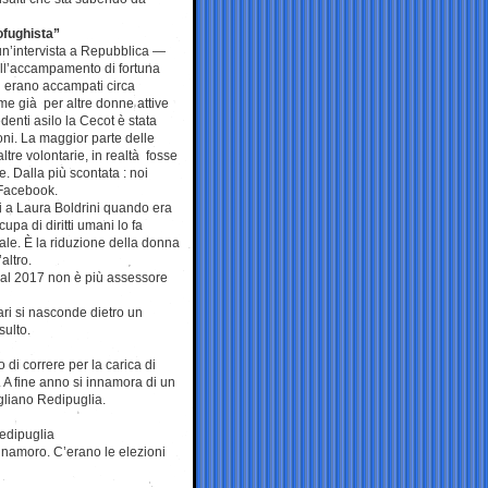
ofughista”
un’intervista a Repubblica —
nell’accampamento di fortuna
si erano accampati circa
me già per altre donne attive
edenti asilo la Cecot è stata
ioni. La maggior parte delle
altre volontarie, in realtà fosse
e. Dalla più scontata : noi
 Facebook.
lti a Laura Boldrini quando era
pa di diritti umani lo fa
ale. È la riduzione della donna
altro.
 dal 2017 non è più assessore
ari si nasconde dietro un
sulto.
 di correre per la carica di
a. A fine anno si innamora di un
ogliano Redipuglia.
Redipuglia
innamoro. C’erano le elezioni