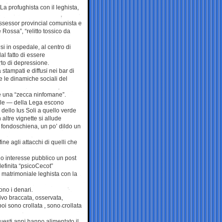
 La profughista con il leghista,
 assessor provincial comunista e
 Rossa”, “relitto tossico da
i in ospedale, al centro di
l fatto di essere
to di depressione.
stampati e diffusi nei bar di
e le dinamiche sociali del
e una “zecca ninfomane”.
nale — della Lega escono
dello Ius Soli a quello verde
altre vignette si allude
l fondoschiena, un po’ dildo un
ne agli attacchi di quelli che
bio interesse pubblico un post
definita “psicoCecot”
 matrimoniale leghista con la
ono i denari.
ivo braccata, osservata,
i sono crollata , sono crollata
uesti anni hanno alimentato il