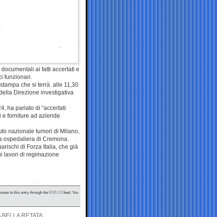
documentali ai fatti accertati e
i funzionari.
 stampa che si terrà alle 11,30
della Direzione investigativa
4, ha parlato di “accertati
i e forniture ad aziende
tituto nazionale tumori di Milano,
da ospedaliera di Cremona.
rischi di Forza Italia, che già
ui lavori di regimazione
onses to this entry through the
RSS 2.0
feed. You
A BELLA RETATA