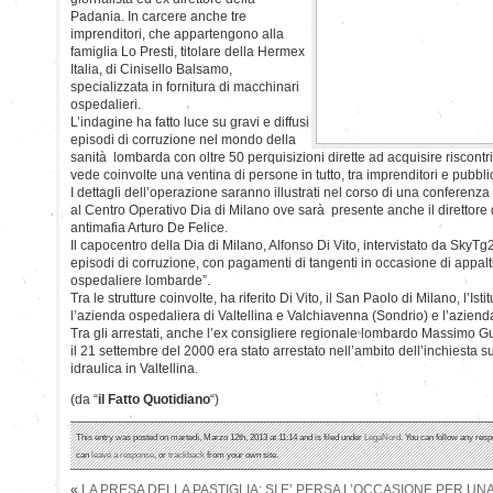
Padania. In carcere anche tre
imprenditori, che appartengono alla
famiglia Lo Presti, titolare della Hermex
Italia, di Cinisello Balsamo,
specializzata in fornitura di macchinari
ospedalieri.
L’indagine ha fatto luce su gravi e diffusi
episodi di corruzione nel mondo della
sanità lombarda con oltre 50 perquisizioni dirette ad acquisire riscontri 
vede coinvolte una ventina di persone in tutto, tra imprenditori e pubblic
I dettagli dell’operazione saranno illustrati nel corso di una conferenza
al Centro Operativo Dia di Milano ove sarà presente anche il direttore 
antimafia Arturo De Felice.
Il capocentro della Dia di Milano, Alfonso Di Vito, intervistato da SkyTg2
episodi di corruzione, con pagamenti di tangenti in occasione di appalt
ospedaliere lombarde”.
Tra le strutture coinvolte, ha riferito Di Vito, il San Paolo di Milano, l’Is
l’azienda ospedaliera di Valtellina e Valchiavenna (Sondrio) e l’azien
Tra gli arrestati, anche l’ex consigliere regionale lombardo Massimo Gua
il 21 settembre del 2000 era stato arrestato nell’ambito dell’inchiesta s
idraulica in Valtellina.
(da “
il Fatto Quotidiano
“)
This entry was posted on martedì, Marzo 12th, 2013 at 11:14 and is filed under
LegaNord
. You can follow any resp
can
leave a response
, or
trackback
from your own site.
«
LA PRESA DELLA PASTIGLIA: SI E’ PERSA L’OCCASIONE PER UN