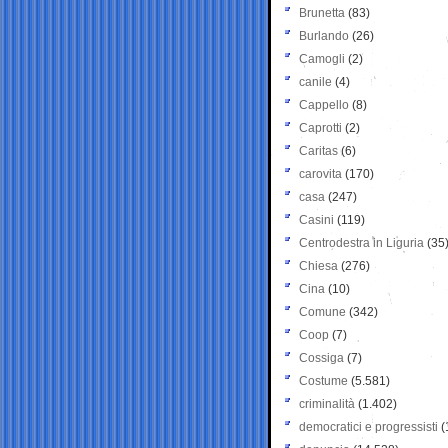
Brunetta
(83)
Burlando
(26)
Camogli
(2)
canile
(4)
Cappello
(8)
Caprotti
(2)
Caritas
(6)
carovita
(170)
casa
(247)
Casini
(119)
Centrodestra in Liguria
(35
Chiesa
(276)
Cina
(10)
Comune
(342)
Coop
(7)
Cossiga
(7)
Costume
(5.581)
criminalità
(1.402)
democratici e progressisti
(