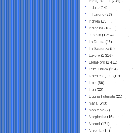
Immigrazione
(734)
indulto
(14)
inflazione
(26)
Ingroia
(15)
Interviste
(16)
la casta
(1.394)
La Destra
(45)
La Sapienza
(5)
Lavoro
(1.316)
LegaNord
(2.411)
Letta Enrico
(154)
Liberi e Uguali
(10)
Libia
(68)
Libri
(33)
Liguria Futurista
(25)
mafia
(543)
manifesto
(7)
Margherita
(16)
Maroni
(171)
Mastella
(16)