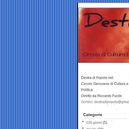
Destra di Popolo.net
Circolo Genovese di Cultura e
Politica
Diretto da Riccardo Fucile
Scrivici: destradipopolo@gma
Categorie
100 giorni
(5)