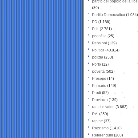
partito del popolo della libe
(30)
Partito Democratico
(1.034)
PD
(1.188)
PdL
(2.781)
pedofilia
(25)
Pensioni
(129)
Politica
(40.814)
polizia
(253)
Porto
(12)
povertà
(502)
Presepe
(14)
Primarie
(149)
Prodi
(52)
Provincia
(139)
radici e valori
(3.682)
RAI
(359)
rapine
(37)
Razzismo
(1.410)
Referendum
(200)