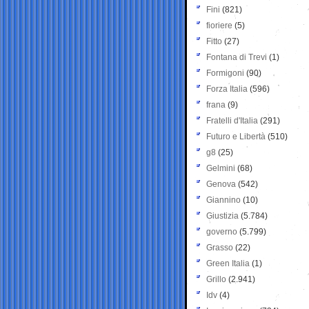
Fini
(821)
fioriere
(5)
Fitto
(27)
Fontana di Trevi
(1)
Formigoni
(90)
Forza Italia
(596)
frana
(9)
Fratelli d'Italia
(291)
Futuro e Libertà
(510)
g8
(25)
Gelmini
(68)
Genova
(542)
Giannino
(10)
Giustizia
(5.784)
governo
(5.799)
Grasso
(22)
Green Italia
(1)
Grillo
(2.941)
Idv
(4)