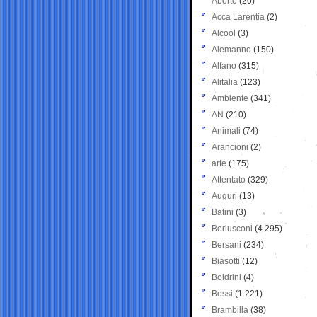
Aborto
(20)
Acca Larentia
(2)
Alcool
(3)
Alemanno
(150)
Alfano
(315)
Alitalia
(123)
Ambiente
(341)
AN
(210)
Animali
(74)
Arancioni
(2)
arte
(175)
Attentato
(329)
Auguri
(13)
Batini
(3)
Berlusconi
(4.295)
Bersani
(234)
Biasotti
(12)
Boldrini
(4)
Bossi
(1.221)
Brambilla
(38)