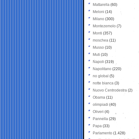
Mattarella
(60)
Meloni
(14)
Milano
(300)
Montezemolo
(7)
Monti
(357)
moschea
(11)
Musso
(10)
Muti
(10)
Napoli
(319)
Napolitano
(220)
no global
(5)
notte bianca
(3)
Nuovo Centrodestra
(2)
Obama
(11)
olimpiadi
(40)
Oliveri
(4)
Pannella
(29)
Papa
(33)
Parlamento
(1.428)