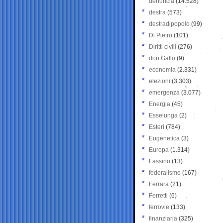
denuncia
(14.528)
destra
(573)
destradipopolo
(99)
Di Pietro
(101)
Diritti civili
(276)
don Gallo
(9)
economia
(2.331)
elezioni
(3.303)
emergenza
(3.077)
Energia
(45)
Esselunga
(2)
Esteri
(784)
Eugenetica
(3)
Europa
(1.314)
Fassino
(13)
federalismo
(167)
Ferrara
(21)
Ferretti
(6)
ferrovie
(133)
finanziaria
(325)