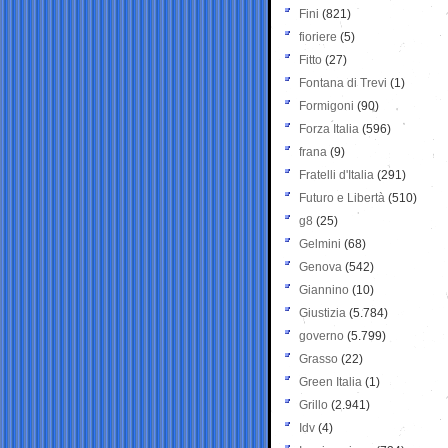
Fini
(821)
fioriere
(5)
Fitto
(27)
Fontana di Trevi
(1)
Formigoni
(90)
Forza Italia
(596)
frana
(9)
Fratelli d'Italia
(291)
Futuro e Libertà
(510)
g8
(25)
Gelmini
(68)
Genova
(542)
Giannino
(10)
Giustizia
(5.784)
governo
(5.799)
Grasso
(22)
Green Italia
(1)
Grillo
(2.941)
Idv
(4)