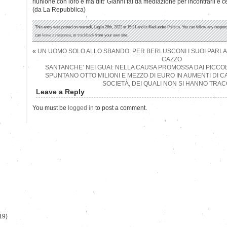
riunione con loro e ma ditt’ Gianni fai da mediazione per incontrarli e c
(da La Repubblica)
This entry was posted on martedì, Luglio 26th, 2022 at 15:21 and is filed under
Politica
. You can follow any respons
can
leave a response
, or
trackback
from your own site.
«
UN UOMO SOLO ALLO SBANDO: PER BERLUSCONI I SUOI PAR
CAZZO
SANTANCHE’ NEI GUAI: NELLA CAUSA PROMOSSA DAI PICCOLI A
SPUNTANO OTTO MILIONI E MEZZO DI EURO IN AUMENTI DI C
SOCIETÀ, DEI QUALI NON SI HANNO TRAC
Leave a Reply
You must be
logged in
to post a comment.
)
19)