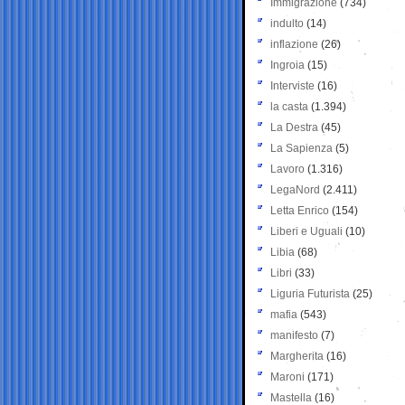
Immigrazione
(734)
indulto
(14)
inflazione
(26)
Ingroia
(15)
Interviste
(16)
la casta
(1.394)
La Destra
(45)
La Sapienza
(5)
Lavoro
(1.316)
LegaNord
(2.411)
Letta Enrico
(154)
Liberi e Uguali
(10)
Libia
(68)
Libri
(33)
Liguria Futurista
(25)
mafia
(543)
manifesto
(7)
Margherita
(16)
Maroni
(171)
Mastella
(16)