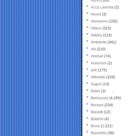
Aborto
(20)
Acca Larentia
(2)
Alcool
(3)
Alemanno
(150)
Alfano
(315)
Alitalia
(123)
Ambiente
(341)
AN
(210)
Animali
(74)
Arancioni
(2)
arte
(175)
Attentato
(329)
Auguri
(13)
Batini
(3)
Berlusconi
(4.295)
Bersani
(234)
Biasotti
(12)
Boldrini
(4)
Bossi
(1.221)
Brambilla
(38)