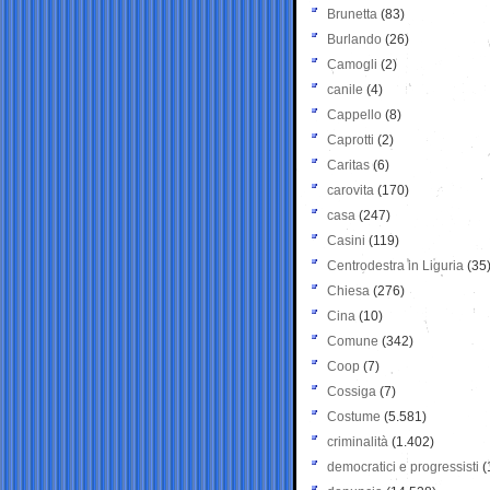
Brunetta
(83)
Burlando
(26)
Camogli
(2)
canile
(4)
Cappello
(8)
Caprotti
(2)
Caritas
(6)
carovita
(170)
casa
(247)
Casini
(119)
Centrodestra in Liguria
(35
Chiesa
(276)
Cina
(10)
Comune
(342)
Coop
(7)
Cossiga
(7)
Costume
(5.581)
criminalità
(1.402)
democratici e progressisti
(