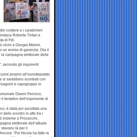
ie costiere e i carabinieri
sindaca Roberta Tintari e
ta di FdI.
ù vicini a Giorgia Meloni,
ato un avviso di garanzia. Ora il
r la campagna elettorale delle
”, secondo gli inquirenti
 cuore proprio all’eurodeputato
e si sarebbero scontrati con
i bagnini e capogruppo in
o comunale Gianni Percoco,
 il tentativo dell’esponente di
co, è stata poi ascoltata una
 dello scontro in atto tra i
ò insieme a Procaccini,
pagna elettorale dell’attuale
stavano là per il
ncora: “Poi Nicola ha fatto la