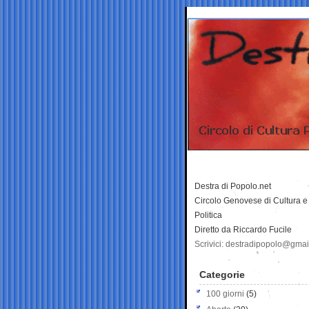
Destra di Popolo.net
Circolo Genovese di Cultura e
Politica
Diretto da Riccardo Fucile
Scrivici: destradipopolo@gma
Categorie
100 giorni
(5)