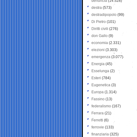
denuncia
(14.528)
destra
(573)
destradipopolo
(99)
Di Pietro
(101)
Diritti civili
(276)
don Gallo
(9)
economia
(2.331)
elezioni
(3.303)
emergenza
(3.077)
Energia
(45)
Esselunga
(2)
Esteri
(784)
Eugenetica
(3)
Europa
(1.314)
Fassino
(13)
federalismo
(167)
Ferrara
(21)
Ferretti
(6)
ferrovie
(133)
finanziaria
(325)