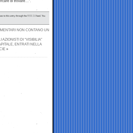
ercare di trovare…”.
es to this entry through the
RSS 2.0
feed. You
LAMENTARI NON CONTANO UN
ZIONISTI DI “VISIBILIA”
APITALE, ENTRATI NELLA
CIE
»