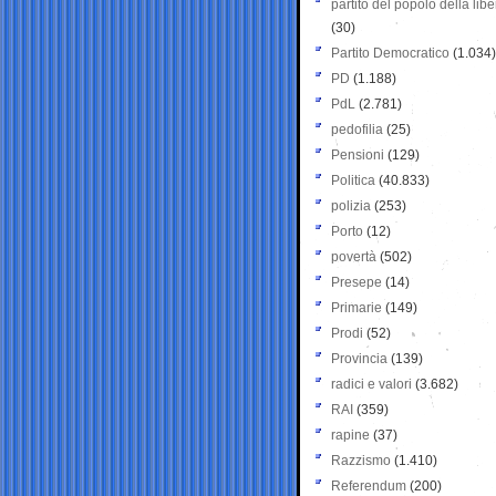
partito del popolo della libe
(30)
Partito Democratico
(1.034)
PD
(1.188)
PdL
(2.781)
pedofilia
(25)
Pensioni
(129)
Politica
(40.833)
polizia
(253)
Porto
(12)
povertà
(502)
Presepe
(14)
Primarie
(149)
Prodi
(52)
Provincia
(139)
radici e valori
(3.682)
RAI
(359)
rapine
(37)
Razzismo
(1.410)
Referendum
(200)