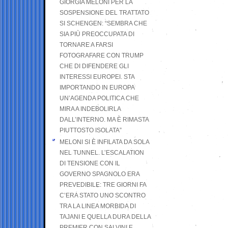
GIORGIA MELONI PER LA
SOSPENSIONE DEL TRATTATO
SI SCHENGEN: “SEMBRA CHE
SIA PIÙ PREOCCUPATA DI
TORNARE A FARSI
FOTOGRAFARE CON TRUMP
CHE DI DIFENDERE GLI
INTERESSI EUROPEI. STA
IMPORTANDO IN EUROPA
UN’AGENDA POLITICA CHE
MIRA A INDEBOLIRLA
DALL’INTERNO. MA È RIMASTA
PIUTTOSTO ISOLATA”
MELONI SI È INFILATA DA SOLA
NEL TUNNEL. L’ESCALATION
DI TENSIONE CON IL
GOVERNO SPAGNOLO ERA
PREVEDIBILE: TRE GIORNI FA
C’ERA STATO UNO SCONTRO
TRA LA LINEA MORBIDA DI
TAJANI E QUELLA DURA DELLA
PREMIER CON SALVINI E