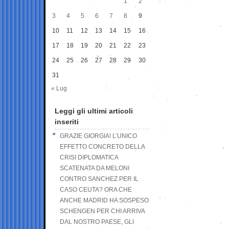
1
2
3
4
5
6
7
8
9
10
11
12
13
14
15
16
17
18
19
20
21
22
23
24
25
26
27
28
29
30
31
« Lug
Leggi gli ultimi articoli
inseriti
GRAZIE GIORGIA! L’UNICO
EFFETTO CONCRETO DELLA
CRISI DIPLOMATICA
SCATENATA DA MELONI
CONTRO SANCHEZ PER IL
CASO CEUTA? ORA CHE
ANCHE MADRID HA SOSPESO
SCHENGEN PER CHI ARRIVA
DAL NOSTRO PAESE, GLI