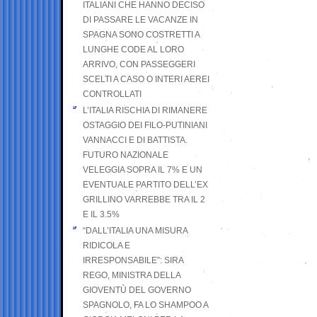
ITALIANI CHE HANNO DECISO
DI PASSARE LE VACANZE IN
SPAGNA SONO COSTRETTI A
LUNGHE CODE AL LORO
ARRIVO, CON PASSEGGERI
SCELTI A CASO O INTERI AEREI
CONTROLLATI
L’ITALIA RISCHIA DI RIMANERE
OSTAGGIO DEI FILO-PUTINIANI
VANNACCI E DI BATTISTA.
FUTURO NAZIONALE
VELEGGIA SOPRA IL 7% E UN
EVENTUALE PARTITO DELL’EX
GRILLINO VARREBBE TRA IL 2
E IL 3.5%
“DALL’ITALIA UNA MISURA
RIDICOLA E
IRRESPONSABILE”: SIRA
REGO, MINISTRA DELLA
GIOVENTÙ DEL GOVERNO
SPAGNOLO, FA LO SHAMPOO A