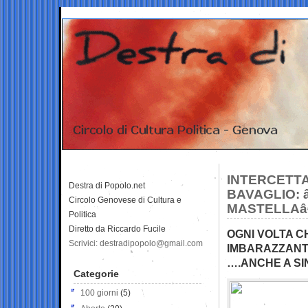
INTERCETTA
Destra di Popolo.net
BAVAGLIO: 
Circolo Genovese di Cultura e
MASTELLAâ€
Politica
Diretto da Riccardo Fucile
OGNI VOLTA C
Scrivici: destradipopolo@gmail.com
IMBARAZZANTI
….ANCHE A SI
Categorie
100 giorni
(5)