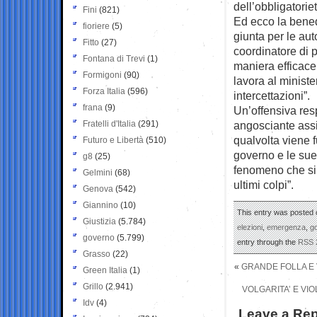
dell’obbligatorie
Fini
(821)
Ed ecco la bene
fioriere
(5)
giunta per le au
Fitto
(27)
coordinatore di p
Fontana di Trevi
(1)
maniera efficace
Formigoni
(90)
lavora al ministe
Forza Italia
(596)
intercettazioni”.
frana
(9)
Un’offensiva res
Fratelli d'Italia
(291)
angosciante assis
qualvolta viene f
Futuro e Libertà
(510)
governo e le sue 
g8
(25)
fenomeno che si c
Gelmini
(68)
ultimi colpi”.
Genova
(542)
Giannino
(10)
This entry was posted o
Giustizia
(5.784)
elezioni
,
emergenza
,
g
governo
(5.799)
entry through the
RSS 
Grasso
(22)
«
GRANDE FOLLA E 
Green Italia
(1)
Grillo
(2.941)
VOLGARITA’ E VIO
Idv
(4)
Leave a Rep