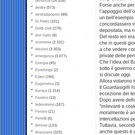
denuncia
(14.528)
Forse anche per q
destra
(573)
l’appoggio dell’
destradipopolo
(99)
un bell’esempio 
Di Pietro
(101)
concordassero in 
Diritti civili
(276)
depositata, ma n
don Gallo
(9)
Del resto ieri e
economia
(2.331)
che in questi gi
a che vedere con
elezioni
(3.303)
private delle per
emergenza
(3.077)
Che l’idea del B
Energia
(45)
sotto il governo 
Esselunga
(2)
si discute oggi.
Esteri
(784)
Allora votarono t
Eugenetica
(3)
Il Guardasigilli
Europa
(1.314)
eccezione dei t
Fassino
(13)
Dopo avere defin
federalismo
(167)
“irrilevanti e cos
Ferrara
(21)
moralmente è anc
intercettazioni p
Ferretti
(6)
Tuttavia, secondo
ferrovie
(133)
anche questo è u
finanziaria
(325)