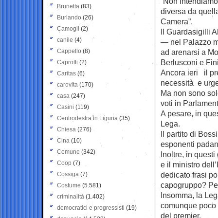
“Non intendiamo 
Brunetta
(83)
diversa da quella
Burlando
(26)
Camera”.
Camogli
(2)
Il Guardasigilli
canile
(4)
— nel Palazzo ma
Cappello
(8)
ad arenarsi a Mo
Berlusconi e Fini
Caprotti
(2)
Ancora ieri il pr
Caritas
(6)
necessità e urge
carovita
(170)
Ma non sono solo
casa
(247)
voti in Parlamen
Casini
(119)
A pesare, in ques
Centrodestra in Liguria
(35)
Lega.
Chiesa
(276)
Il partito di Boss
Cina
(10)
esponenti padani 
Comune
(342)
Inoltre, in questi
Coop
(7)
e il ministro del
dedicato frasi p
Cossiga
(7)
capogruppo? Pegg
Costume
(5.581)
Insomma, la Lega
criminalità
(1.402)
comunque poco d
democratici e progressisti
(19)
del premier.