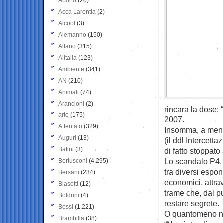
Aborto
(20)
Acca Larentia
(2)
Alcool
(3)
Alemanno
(150)
Alfano
(315)
Alitalia
(123)
Ambiente
(341)
AN
(210)
Animali
(74)
Arancioni
(2)
rincara la dose: 
arte
(175)
2007.
Attentato
(329)
Insomma, a meno 
Auguri
(13)
(il ddl Intercett
Batini
(3)
di fatto stoppato
Lo scandalo P4, c
Berlusconi
(4.295)
tra diversi espo
Bersani
(234)
economici, attra
Biasotti
(12)
trame che, dal p
Boldrini
(4)
restare segrete.
Bossi
(1.221)
O quantomeno non
Brambilla
(38)