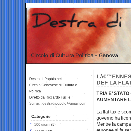
Lâ€™ENNESI
Destra di Popolo.net
DEF LA FL
Circolo Genovese di Cultura e
Politica
TRIA E’ STAT
Diretto da Riccardo Fucile
AUMENTARE L’I
Scrivici: destradipopolo@gmail.com
La flat tax è sc
Categorie
governo ha
licen
Mentre la campag
100 giorni
(5)
europee si fa sem