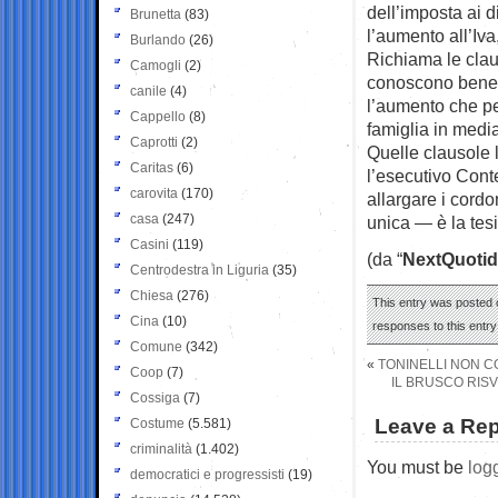
dell’imposta ai 
Brunetta
(83)
l’aumento all’Iva
Burlando
(26)
Richiama le claus
Camogli
(2)
conoscono bene e
canile
(4)
l’aumento che pe
Cappello
(8)
famiglia in media
Caprotti
(2)
Quelle clausole l
Caritas
(6)
l’esecutivo Con
carovita
(170)
allargare i cordo
casa
(247)
unica — è la tesi
Casini
(119)
(da “
NextQuotid
Centrodestra in Liguria
(35)
Chiesa
(276)
This entry was posted o
Cina
(10)
responses to this entr
Comune
(342)
«
TONINELLI NON C
Coop
(7)
IL BRUSCO RIS
Cossiga
(7)
Leave a Rep
Costume
(5.581)
criminalità
(1.402)
You must be
log
democratici e progressisti
(19)