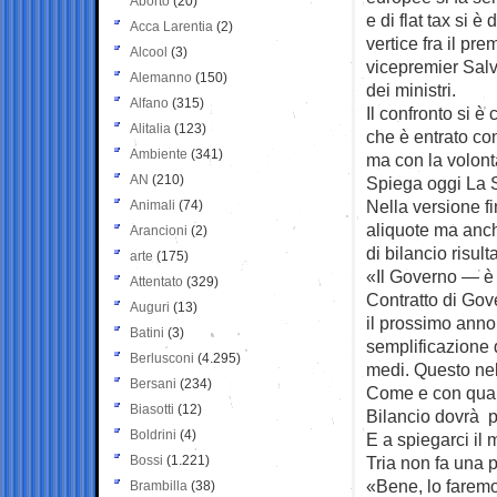
Aborto
(20)
e di flat tax si è
Acca Larentia
(2)
vertice fra il pre
Alcool
(3)
vicepremier Salv
Alemanno
(150)
dei ministri.
Alfano
(315)
Il confronto si è c
Alitalia
(123)
che è entrato co
Ambiente
(341)
ma con la volontà
AN
(210)
Spiega oggi La 
Nella versione f
Animali
(74)
aliquote ma anche
Arancioni
(2)
di bilancio risul
arte
(175)
«Il Governo — è s
Attentato
(329)
Contratto di Gov
Auguri
(13)
il prossimo anno,
Batini
(3)
semplificazione d
Berlusconi
(4.295)
medi. Questo nel 
Bersani
(234)
Come e con quali
Biasotti
(12)
Bilancio dovrà p
Boldrini
(4)
E a spiegarci il
Bossi
(1.221)
Tria non fa una 
«Bene, lo faremo
Brambilla
(38)