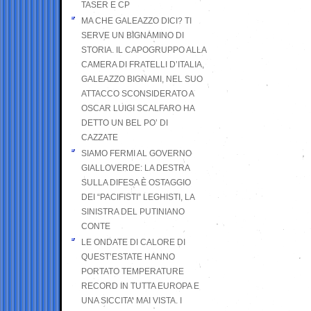
TASER E CP
MA CHE GALEAZZO DICI? TI
SERVE UN BIGNAMINO DI
STORIA. IL CAPOGRUPPO ALLA
CAMERA DI FRATELLI D’ITALIA,
GALEAZZO BIGNAMI, NEL SUO
ATTACCO SCONSIDERATO A
OSCAR LUIGI SCALFARO HA
DETTO UN BEL PO’ DI
CAZZATE
SIAMO FERMI AL GOVERNO
GIALLOVERDE: LA DESTRA
SULLA DIFESA È OSTAGGIO
DEI “PACIFISTI” LEGHISTI, LA
SINISTRA DEL PUTINIANO
CONTE
LE ONDATE DI CALORE DI
QUEST’ESTATE HANNO
PORTATO TEMPERATURE
RECORD IN TUTTA EUROPA E
UNA SICCITA’ MAI VISTA. I