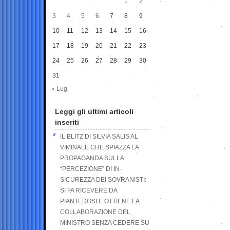
1
2
3
4
5
6
7
8
9
10
11
12
13
14
15
16
17
18
19
20
21
22
23
24
25
26
27
28
29
30
31
« Lug
Leggi gli ultimi articoli
inseriti
IL BLITZ DI SILVIA SALIS AL
VIMINALE CHE SPIAZZA LA
PROPAGANDA SULLA
“PERCEZIONE” DI IN-
SICUREZZA DEI SOVRANISTI:
SI FA RICEVERE DA
PIANTEDOSI E OTTIENE LA
COLLABORAZIONE DEL
MINISTRO SENZA CEDERE SU