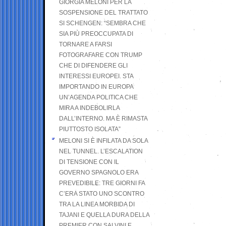
GIORGIA MELONI PER LA
SOSPENSIONE DEL TRATTATO
SI SCHENGEN: “SEMBRA CHE
SIA PIÙ PREOCCUPATA DI
TORNARE A FARSI
FOTOGRAFARE CON TRUMP
CHE DI DIFENDERE GLI
INTERESSI EUROPEI. STA
IMPORTANDO IN EUROPA
UN’AGENDA POLITICA CHE
MIRA A INDEBOLIRLA
DALL’INTERNO. MA È RIMASTA
PIUTTOSTO ISOLATA”
MELONI SI È INFILATA DA SOLA
NEL TUNNEL. L’ESCALATION
DI TENSIONE CON IL
GOVERNO SPAGNOLO ERA
PREVEDIBILE: TRE GIORNI FA
C’ERA STATO UNO SCONTRO
TRA LA LINEA MORBIDA DI
TAJANI E QUELLA DURA DELLA
PREMIER CON SALVINI E