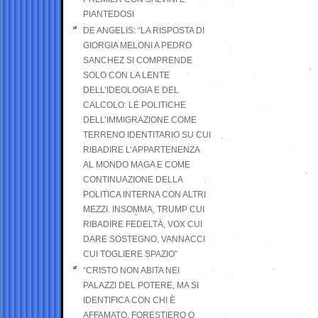
PIANTEDOSI
DE ANGELIS: “LA RISPOSTA DI
GIORGIA MELONI A PEDRO
SANCHEZ SI COMPRENDE
SOLO CON LA LENTE
DELL’IDEOLOGIA E DEL
CALCOLO: LE POLITICHE
DELL’IMMIGRAZIONE COME
TERRENO IDENTITARIO SU CUI
RIBADIRE L’APPARTENENZA
AL MONDO MAGA E COME
CONTINUAZIONE DELLA
POLITICA INTERNA CON ALTRI
MEZZI. INSOMMA, TRUMP CUI
RIBADIRE FEDELTÀ, VOX CUI
DARE SOSTEGNO, VANNACCI
CUI TOGLIERE SPAZIO”
“CRISTO NON ABITA NEI
PALAZZI DEL POTERE, MA SI
IDENTIFICA CON CHI È
AFFAMATO, FORESTIERO O