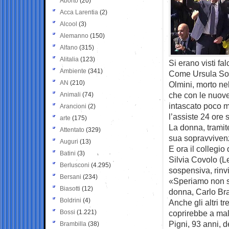
Aborto
(20)
Acca Larentia
(2)
Alcool
(3)
Alemanno
(150)
Alfano
(315)
Alitalia
(123)
Si erano visti fa
Ambiente
(341)
Come Ursula Soer
AN
(210)
Olmini, morto ne
che con le nuov
Animali
(74)
intascato poco m
Arancioni
(2)
l’assiste 24 ore s
arte
(175)
La donna, tramite
Attentato
(329)
sua sopravviven
Auguri
(13)
E ora il collegio
Batini
(3)
Silvia Covolo (Le
Berlusconi
(4.295)
sospensiva, rinv
Bersani
(234)
«Speriamo non si
Biasotti
(12)
donna, Carlo Bra
Boldrini
(4)
Anche gli altri tr
Bossi
(1.221)
coprirebbe a ma
Pigni, 93 anni, d
Brambilla
(38)