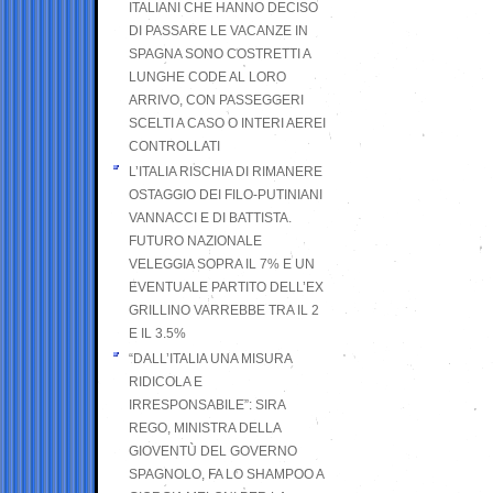
ITALIANI CHE HANNO DECISO
DI PASSARE LE VACANZE IN
SPAGNA SONO COSTRETTI A
LUNGHE CODE AL LORO
ARRIVO, CON PASSEGGERI
SCELTI A CASO O INTERI AEREI
CONTROLLATI
L’ITALIA RISCHIA DI RIMANERE
OSTAGGIO DEI FILO-PUTINIANI
VANNACCI E DI BATTISTA.
FUTURO NAZIONALE
VELEGGIA SOPRA IL 7% E UN
EVENTUALE PARTITO DELL’EX
GRILLINO VARREBBE TRA IL 2
E IL 3.5%
“DALL’ITALIA UNA MISURA
RIDICOLA E
IRRESPONSABILE”: SIRA
REGO, MINISTRA DELLA
GIOVENTÙ DEL GOVERNO
SPAGNOLO, FA LO SHAMPOO A