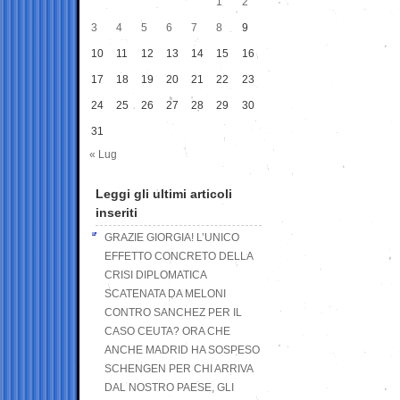
1
2
3
4
5
6
7
8
9
10
11
12
13
14
15
16
17
18
19
20
21
22
23
24
25
26
27
28
29
30
31
« Lug
Leggi gli ultimi articoli
inseriti
GRAZIE GIORGIA! L’UNICO
EFFETTO CONCRETO DELLA
CRISI DIPLOMATICA
SCATENATA DA MELONI
CONTRO SANCHEZ PER IL
CASO CEUTA? ORA CHE
ANCHE MADRID HA SOSPESO
SCHENGEN PER CHI ARRIVA
DAL NOSTRO PAESE, GLI