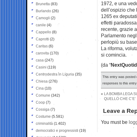
1972, e una vedo
Brunetta
(83)
dell’ospizio che 
Burlando
(26)
1265 ex deputati
Camogli
(2)
effetti paradossa
canile
(4)
recente, grazie a
Cappello
(8)
Parlamento negli
Caprotti
(2)
perlopiù su base 
Caritas
(6)
La riforma, volut
carovita
(170)
si comincia.
casa
(247)
(da “
NextQuotid
Casini
(119)
Centrodestra in Liguria
(35)
This entry was posted 
Chiesa
(276)
responses to this entr
Cina
(10)
«
LA BOMBA LEGA S
Comune
(342)
QUELLO CHE C’E’
Coop
(7)
Cossiga
(7)
Leave a Rep
Costume
(5.581)
You must be
log
criminalità
(1.402)
democratici e progressisti
(19)