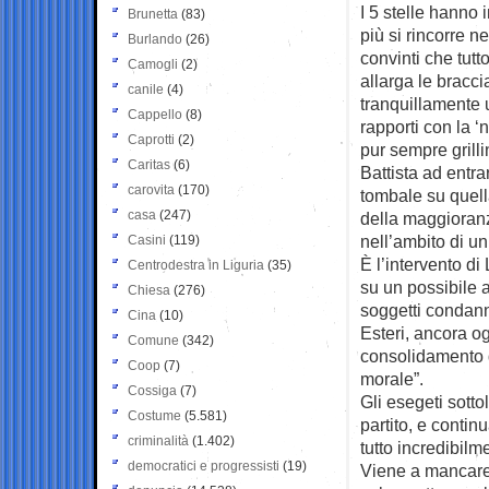
I 5 stelle hanno i
Brunetta
(83)
più si rincorre n
Burlando
(26)
convinti che tutt
Camogli
(2)
allarga le bracci
canile
(4)
tranquillamente u
Cappello
(8)
rapporti con la 
Caprotti
(2)
pur sempre grilli
Caritas
(6)
Battista ad entr
carovita
(170)
tombale su quella
casa
(247)
della maggioranz
nell’ambito di un
Casini
(119)
È l’intervento d
Centrodestra in Liguria
(35)
su un possibile 
Chiesa
(276)
soggetti condanna
Cina
(10)
Esteri, ancora og
Comune
(342)
consolidamento d
Coop
(7)
morale”.
Cossiga
(7)
Gli esegeti sotto
Costume
(5.581)
partito, e conti
criminalità
(1.402)
tutto incredibilme
democratici e progressisti
(19)
Viene a mancare 