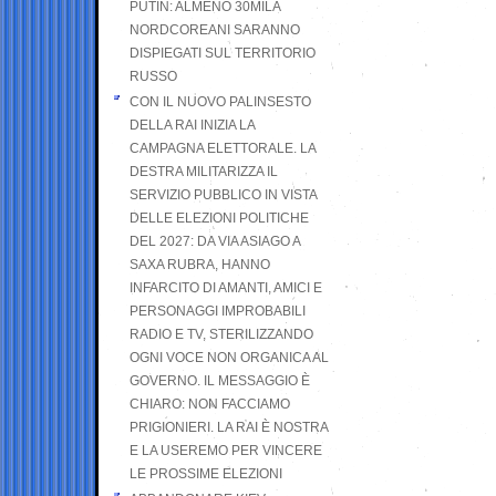
PUTIN: ALMENO 30MILA
NORDCOREANI SARANNO
DISPIEGATI SUL TERRITORIO
RUSSO
CON IL NUOVO PALINSESTO
DELLA RAI INIZIA LA
CAMPAGNA ELETTORALE. LA
DESTRA MILITARIZZA IL
SERVIZIO PUBBLICO IN VISTA
DELLE ELEZIONI POLITICHE
DEL 2027: DA VIA ASIAGO A
SAXA RUBRA, HANNO
INFARCITO DI AMANTI, AMICI E
PERSONAGGI IMPROBABILI
RADIO E TV, STERILIZZANDO
OGNI VOCE NON ORGANICA AL
GOVERNO. IL MESSAGGIO È
CHIARO: NON FACCIAMO
PRIGIONIERI. LA RAI È NOSTRA
E LA USEREMO PER VINCERE
LE PROSSIME ELEZIONI