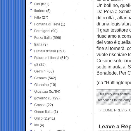
Fini
(821)
Un bollino, quel
fioriere
(5)
Da Pera a Schifa
difficoltà , affa
Fitto
(27)
di una legislatu
Fontana di Trevi
(1)
il gran tessitor
Formigoni
(90)
riusciamo a conso
Forza Italia
(596)
del voto è quella
frana
(9)
fine si tornerà 
Fratelli d'Italia
(291)
vuole rischiare l
Futuro e Libertà
(510)
Ci sono solo cin
g8
(25)
sotto in aula al 
Gelmini
(68)
Bonafede. Per Co
Genova
(542)
(da “Huffingtonpo
Giannino
(10)
Giustizia
(5.784)
This entry was posted o
governo
(5.799)
responses to this entr
Grasso
(22)
«
COME PREVISTO
Green Italia
(1)
Grillo
(2.941)
Idv
(4)
Leave a Rep