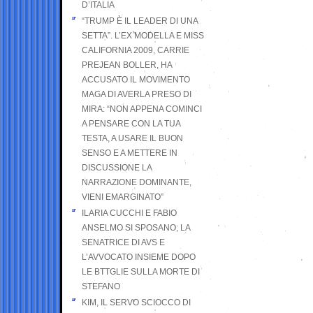
D’ITALIA
“TRUMP È IL LEADER DI UNA
SETTA”. L’EX MODELLA E MISS
CALIFORNIA 2009, CARRIE
PREJEAN BOLLER, HA
ACCUSATO IL MOVIMENTO
MAGA DI AVERLA PRESO DI
MIRA: “NON APPENA COMINCI
A PENSARE CON LA TUA
TESTA, A USARE IL BUON
SENSO E A METTERE IN
DISCUSSIONE LA
NARRAZIONE DOMINANTE,
VIENI EMARGINATO”
ILARIA CUCCHI E FABIO
ANSELMO SI SPOSANO; LA
SENATRICE DI AVS E
L’AVVOCATO INSIEME DOPO
LE BTTGLIE SULLA MORTE DI
STEFANO
KIM, IL SERVO SCIOCCO DI