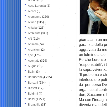
Aborto
(20)
Acca Larentia
(2)
Alcool
(3)
Alemanno
(150)
Alfano
(315)
Alitalia
(123)
Ambiente
(341)
AN
(210)
giornata in un mo
garanzia della p
Animali
(74)
aggravata da met
Arancioni
(2)
un fulmine a cie
arte
(175)
Perchè Lorenzo C
Attentato
(329)
“responsabili”, i
Auguri
(13)
la sopravvivenz
Batini
(3)
“Il problema è c
Berlusconi
(4.295)
interlocutore poli
Bersani
(234)
dà per perso De
Biasotti
(12)
organico al cent
Boldrini
(4)
due, Saccone e B
Bossi
(1.221)
Ma con l’indagine
diventa maledetta
Brambilla
(38)