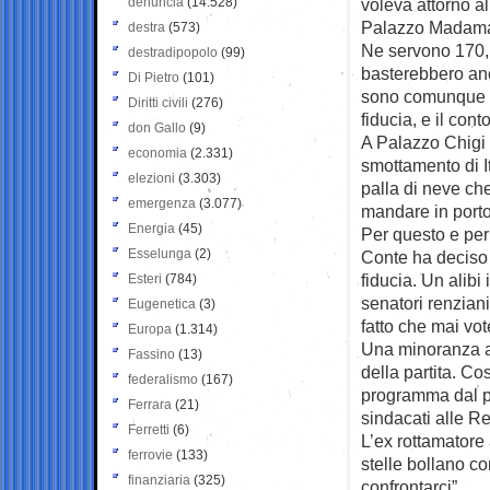
denuncia
(14.528)
voleva attorno a
Palazzo Madam
destra
(573)
Ne servono 170, 
destradipopolo
(99)
basterebbero anc
Di Pietro
(101)
sono comunque di
Diritti civili
(276)
fiducia, e il con
don Gallo
(9)
A Palazzo Chigi 
economia
(2.331)
smottamento di It
elezioni
(3.303)
palla di neve ch
emergenza
(3.077)
mandare in porto
Energia
(45)
Per questo e per
Esselunga
(2)
Conte ha deciso 
fiducia. Un alibi
Esteri
(784)
senatori renzian
Eugenetica
(3)
fatto che mai vot
Europa
(1.314)
Una minoranza al
Fassino
(13)
della partita. Co
federalismo
(167)
programma dal pr
Ferrara
(21)
sindacati alle Re
Ferretti
(6)
L’ex rottamatore 
ferrovie
(133)
stelle bollano c
finanziaria
(325)
confrontarci”.