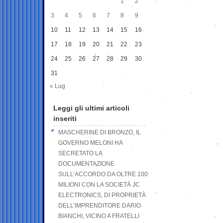
1
2
3
4
5
6
7
8
9
10
11
12
13
14
15
16
17
18
19
20
21
22
23
24
25
26
27
28
29
30
31
« Lug
Leggi gli ultimi articoli
inseriti
MASCHERINE DI BRONZO, IL
GOVERNO MELONI HA
SECRETATO LA
DOCUMENTAZIONE
SULL’ACCORDO DA OLTRE 100
MILIONI CON LA SOCIETÀ JC
ELECTRONICS, DI PROPRIETÀ
DELL’IMPRENDITORE DARIO
BIANCHI, VICINO A FRATELLI