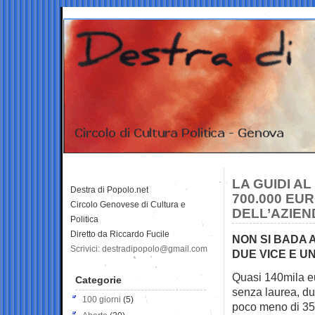
LA GUIDI AL
Destra di Popolo.net
700.000 EU
Circolo Genovese di Cultura e
DELL’AZIEN
Politica
Diretto da Riccardo Fucile
NON SI BADA 
Scrivici: destradipopolo@gmail.com
DUE VICE E 
Quasi 140mila eu
Categorie
senza laurea, dup
100 giorni
(5)
poco meno di 350