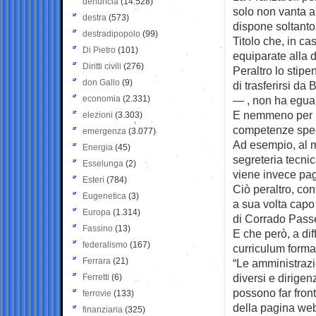
denuncia
(14.528)
solo non vanta a
destra
(573)
dispone soltanto
destradipopolo
(99)
Titolo che, in ca
Di Pietro
(101)
equiparate alla d
Diritti civili
(276)
Peraltro lo stipe
don Gallo
(9)
di trasferirsi da
economia
(2.331)
— , non ha egual
E nemmeno per ruo
elezioni
(3.303)
competenze speci
emergenza
(3.077)
Ad esempio, al m
Energia
(45)
segreteria tecnic
Esselunga
(2)
viene invece pag
Esteri
(784)
Ciò peraltro, con
Eugenetica
(3)
a sua volta capo 
Europa
(1.314)
di Corrado Pass
Fassino
(13)
E che però, a dif
federalismo
(167)
curriculum forma
Ferrara
(21)
“Le amministrazi
diversi e dirige
Ferretti
(6)
possono far fron
ferrovie
(133)
della pagina web
finanziaria
(325)