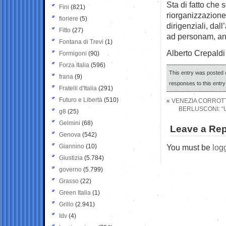
Sta di fatto che
Fini
(821)
riorganizzazione
fioriere
(5)
dirigenziali, dal
Fitto
(27)
ad personam, an
Fontana di Trevi
(1)
Alberto Crepaldi
Formigoni
(90)
Forza Italia
(596)
This entry was posted o
frana
(9)
responses to this entr
Fratelli d'Italia
(291)
Futuro e Libertà
(510)
«
VENEZIA CORROT
BERLUSCONI: “
g8
(25)
Gelmini
(68)
Leave a Rep
Genova
(542)
Giannino
(10)
You must be
log
Giustizia
(5.784)
governo
(5.799)
Grasso
(22)
Green Italia
(1)
Grillo
(2.941)
Idv
(4)