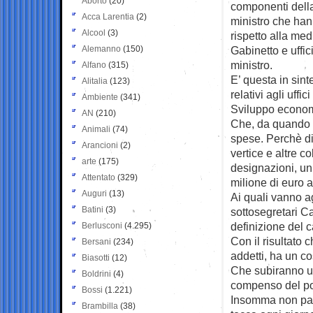
Aborto
(20)
componenti della
Acca Larentia
(2)
ministro che ha
Alcool
(3)
rispetto alla med
Alemanno
(150)
Gabinetto e uffic
ministro.
Alfano
(315)
E’ questa in sinte
Alitalia
(123)
relativi agli uffic
Ambiente
(341)
Sviluppo econom
AN
(210)
Che, da quando s
Animali
(74)
spese. Perchè di 
Arancioni
(2)
vertice e altre 
arte
(175)
designazioni, un
Attentato
(329)
milione di euro 
Auguri
(13)
Ai quali vanno ag
Batini
(3)
sottosegretari Ca
definizione del c
Berlusconi
(4.295)
Con il risultato 
Bersani
(234)
addetti, ha un c
Biasotti
(12)
Che subiranno un
Boldrini
(4)
compenso del po
Bossi
(1.221)
Insomma non pare 
Brambilla
(38)