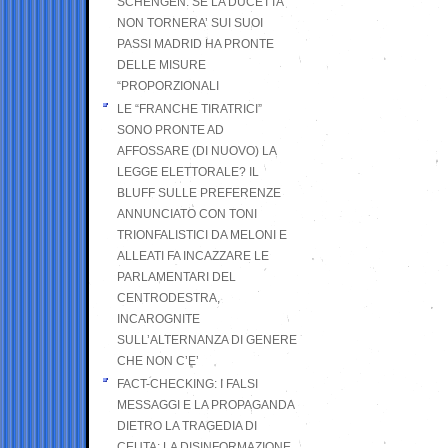
SCHENGEN. SE LA DUCETTA
NON TORNERA’ SUI SUOI
PASSI MADRID HA PRONTE
DELLE MISURE
“PROPORZIONALI
LE “FRANCHE TIRATRICI”
SONO PRONTE AD
AFFOSSARE (DI NUOVO) LA
LEGGE ELETTORALE? IL
BLUFF SULLE PREFERENZE
ANNUNCIATO CON TONI
TRIONFALISTICI DA MELONI E
ALLEATI FA INCAZZARE LE
PARLAMENTARI DEL
CENTRODESTRA,
INCAROGNITE
SULL’ALTERNANZA DI GENERE
CHE NON C’E’
FACT-CHECKING: I FALSI
MESSAGGI E LA PROPAGANDA
DIETRO LA TRAGEDIA DI
CEUTA: LA DISINFORMAZIONE