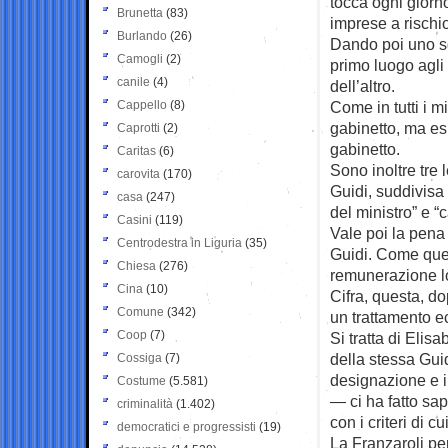
tocca ogni giorn
Brunetta
(83)
imprese a rischi
Burlando
(26)
Dando poi uno sg
Camogli
(2)
primo luogo agli
canile
(4)
dell’altro.
Cappello
(8)
Come in tutti i m
gabinetto, ma esi
Caprotti
(2)
gabinetto.
Caritas
(6)
Sono inoltre tre
carovita
(170)
Guidi, suddivisa 
casa
(247)
del ministro” e “
Casini
(119)
Vale poi la pena 
Centrodestra in Liguria
(35)
Guidi. Come quell
Chiesa
(276)
remunerazione l
Cina
(10)
Cifra, questa, d
Comune
(342)
un trattamento e
Coop
(7)
Si tratta di Elis
della stessa Guid
Cossiga
(7)
designazione e i
Costume
(5.581)
— ci ha fatto sa
criminalità
(1.402)
con i criteri di c
democratici e progressisti
(19)
La Franzaroli per