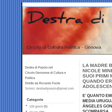
LA MADRE B
Destra di Popolo.net
NICOLE MIN
Circolo Genovese di Cultura e
SUOI PRIMI 
Politica
QUANDO ERA
Diretto da Riccardo Fucile
ADOLESCENT
Scrivici: destradipopolo@gmail.com
E’ QUANTO EM
Categorie
MEDIA URUGUA
ÁNGELES GONZ
100 giorni
(5)
SCOMPARSA… 