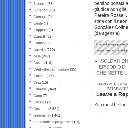
persino portata 
Brunetta
(83)
giudice non gliel
Burlando
(26)
Pereira Rossell,
Camogli
(2)
stata con il neon
canile
(4)
González Colinet 
Cappello
(8)
(da agenzie)
Caprotti
(2)
Caritas
(6)
This entry was posted o
carovita
(170)
responses to this entr
casa
(247)
«
I SOLDATI D
Casini
(119)
EPISODIO DI
Centrodestra in Liguria
(35)
CHE METTE UN
Chiesa
(276)
Cina
(10)
SIAMO PIENI DI N
ESTREMA DE
Comune
(342)
Leave a Rep
Coop
(7)
Cossiga
(7)
You must be
log
Costume
(5.581)
criminalità
(1.402)
democratici e progressisti
(19)