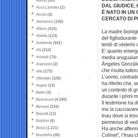
Aborto
(20)
DAL GIUDICE,
Acca Larentia
(2)
È NATO IN UN
Alcool
(3)
CERCATO DI PR
Alemanno
(150)
Alfano
(315)
La madre biologi
Alitalia
(123)
del
figliodurante 
Ambiente
(341)
tentò di vederlo 
AN
(210)
E’ quanto emerge
media uruguaian
Animali
(74)
Ángeles Gonzále
Arancioni
(2)
che risulta tutto
arte
(175)
L’uomo, contradd
Attentato
(329)
ha riferito che, 
Auguri
(13)
un contesto di gr
Batini
(3)
durante i primi me
Berlusconi
(4.295)
Il testimone ha 
Bersani
(234)
ma la cacciavano
Biasotti
(12)
Inau dove si trov
Boldrini
(4)
permesso di veder
Bossi
(1.221)
Ha anche afferm
Colinet”, l’Inau 
Brambilla
(38)