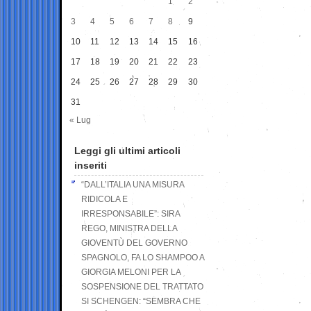
1
2
3
4
5
6
7
8
9
10
11
12
13
14
15
16
17
18
19
20
21
22
23
24
25
26
27
28
29
30
31
« Lug
Leggi gli ultimi articoli
inseriti
“DALL’ITALIA UNA MISURA
RIDICOLA E
IRRESPONSABILE”: SIRA
REGO, MINISTRA DELLA
GIOVENTÙ DEL GOVERNO
SPAGNOLO, FA LO SHAMPOO A
GIORGIA MELONI PER LA
SOSPENSIONE DEL TRATTATO
SI SCHENGEN: “SEMBRA CHE