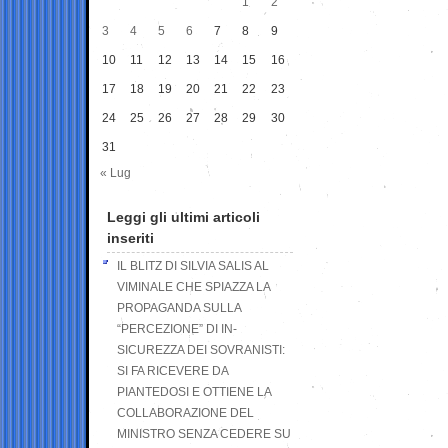
1
2
3
4
5
6
7
8
9
10
11
12
13
14
15
16
17
18
19
20
21
22
23
24
25
26
27
28
29
30
31
« Lug
Leggi gli ultimi articoli
inseriti
IL BLITZ DI SILVIA SALIS AL
VIMINALE CHE SPIAZZA LA
PROPAGANDA SULLA
“PERCEZIONE” DI IN-
SICUREZZA DEI SOVRANISTI:
SI FA RICEVERE DA
PIANTEDOSI E OTTIENE LA
COLLABORAZIONE DEL
MINISTRO SENZA CEDERE SU