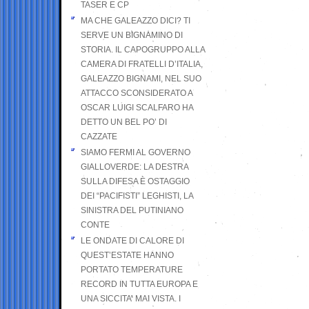
TASER E CP
MA CHE GALEAZZO DICI? TI
SERVE UN BIGNAMINO DI
STORIA. IL CAPOGRUPPO ALLA
CAMERA DI FRATELLI D’ITALIA,
GALEAZZO BIGNAMI, NEL SUO
ATTACCO SCONSIDERATO A
OSCAR LUIGI SCALFARO HA
DETTO UN BEL PO’ DI
CAZZATE
SIAMO FERMI AL GOVERNO
GIALLOVERDE: LA DESTRA
SULLA DIFESA È OSTAGGIO
DEI “PACIFISTI” LEGHISTI, LA
SINISTRA DEL PUTINIANO
CONTE
LE ONDATE DI CALORE DI
QUEST’ESTATE HANNO
PORTATO TEMPERATURE
RECORD IN TUTTA EUROPA E
UNA SICCITA’ MAI VISTA. I