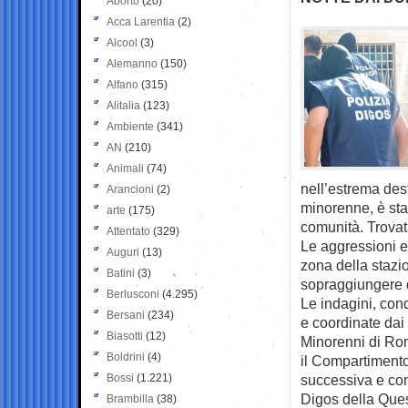
Aborto
(20)
Acca Larentia
(2)
Alcool
(3)
Alemanno
(150)
Alfano
(315)
Alitalia
(123)
Ambiente
(341)
AN
(210)
Animali
(74)
nell’estrema dest
Arancioni
(2)
minorenne, è sta
arte
(175)
comunità. Trovat
Attentato
(329)
Le aggressioni er
Auguri
(13)
zona della stazio
Batini
(3)
sopraggiungere d
Berlusconi
(4.295)
Le indagini, cond
Bersani
(234)
e coordinate dai 
Biasotti
(12)
Minorenni di Rom
Boldrini
(4)
il Compartimento 
Bossi
(1.221)
successiva e comp
Digos della Quest
Brambilla
(38)