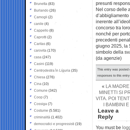
presunti respons
Brunetta
(83)
Nel corso delle a
Burlando
(26)
d’abbigliamento 
Camogli
(2)
inerente all’ideo
canile
(4)
concorso tra loro
Cappello
(8)
nonché per porto 
Caprotti
(2)
precedenti penali
Caritas
(6)
giugno 2025, la 
carovita
(170)
simbolo della sv
casa
(247)
(da agenzie)
Casini
(119)
This entry was posted o
Centrodestra in Liguria
(35)
responses to this entr
Chiesa
(276)
Cina
(10)
«
LA MADRE
Comune
(342)
MINETTI SI P
Coop
(7)
VITA. POI TEN
Cossiga
(7)
I BAMBINI 
Leave a
Costume
(5.581)
Reply
criminalità
(1.402)
democratici e progressisti
(19)
You must be
log