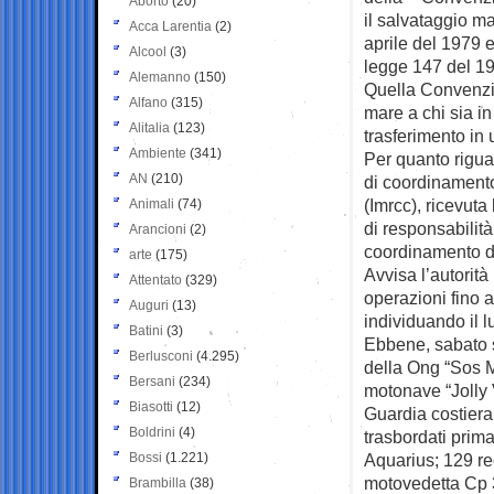
Aborto
(20)
il salvataggio ma
Acca Larentia
(2)
aprile del 1979 e
Alcool
(3)
legge 147 del 1
Alemanno
(150)
Quella Convenzio
Alfano
(315)
mare a chi sia in
Alitalia
(123)
trasferimento in 
Ambiente
(341)
Per quanto rigua
AN
(210)
di coordinamento
(Imrcc), ricevuta
Animali
(74)
di responsabilit
Arancioni
(2)
coordinamento d
arte
(175)
Avvisa l’autorit
Attentato
(329)
operazioni fino a
Auguri
(13)
individuando il l
Batini
(3)
Ebbene, sabato s
Berlusconi
(4.295)
della Ong “Sos Mè
Bersani
(234)
motonave “Jolly 
Biasotti
(12)
Guardia costiera
Boldrini
(4)
trasbordati prim
Bossi
(1.221)
Aquarius; 129 re
motovedetta Cp 
Brambilla
(38)