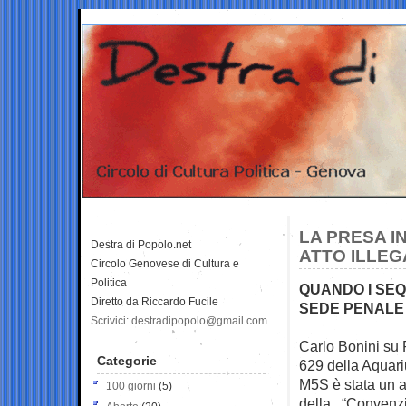
LA PRESA I
Destra di Popolo.net
ATTO ILLEG
Circolo Genovese di Cultura e
Politica
QUANDO I SEQ
Diretto da Riccardo Fucile
SEDE PENALE 
Scrivici: destradipopolo@gmail.com
Carlo Bonini su 
Categorie
629 della Aquar
M5S è stata un at
100 giorni
(5)
della “Convenzio