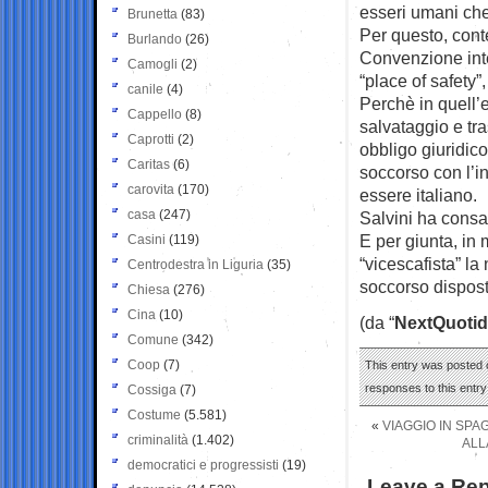
esseri umani che
Brunetta
(83)
Per questo, cont
Burlando
(26)
Convenzione inte
Camogli
(2)
“place of safety”,
canile
(4)
Perchè in quell’e
Cappello
(8)
salvataggio e tr
Caprotti
(2)
obbligo giuridico
Caritas
(6)
soccorso con l’i
carovita
(170)
essere italiano.
casa
(247)
Salvini ha consa
E per giunta, in
Casini
(119)
“vicescafista” l
Centrodestra in Liguria
(35)
soccorso disposta
Chiesa
(276)
Cina
(10)
(da “
NextQuotid
Comune
(342)
Coop
(7)
This entry was posted o
responses to this entr
Cossiga
(7)
Costume
(5.581)
«
VIAGGIO IN SPA
criminalità
(1.402)
ALL
democratici e progressisti
(19)
Leave a Rep