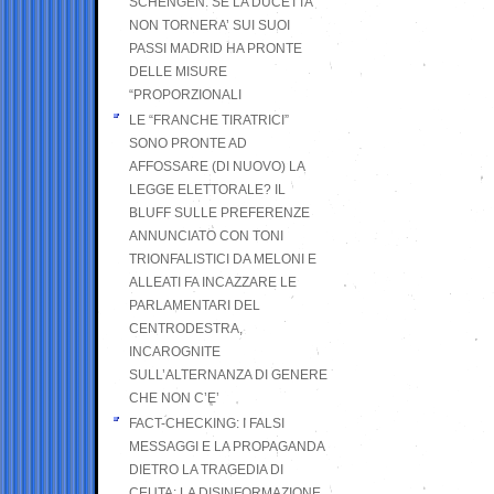
SCHENGEN. SE LA DUCETTA
NON TORNERA’ SUI SUOI
PASSI MADRID HA PRONTE
DELLE MISURE
“PROPORZIONALI
LE “FRANCHE TIRATRICI”
SONO PRONTE AD
AFFOSSARE (DI NUOVO) LA
LEGGE ELETTORALE? IL
BLUFF SULLE PREFERENZE
ANNUNCIATO CON TONI
TRIONFALISTICI DA MELONI E
ALLEATI FA INCAZZARE LE
PARLAMENTARI DEL
CENTRODESTRA,
INCAROGNITE
SULL’ALTERNANZA DI GENERE
CHE NON C’E’
FACT-CHECKING: I FALSI
MESSAGGI E LA PROPAGANDA
DIETRO LA TRAGEDIA DI
CEUTA: LA DISINFORMAZIONE