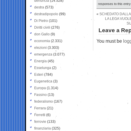
denuncia
(14.528)
responses to this entr
destra
(573)
destradipopolo
(99)
«
SCHEDATO DALLA 
LA LEGA VUOLE
Di Pietro
(101)
SU
Diritti civili
(276)
Leave a Rep
don Gallo
(9)
You must be
log
economia
(2.331)
elezioni
(3.303)
emergenza
(3.077)
Energia
(45)
Esselunga
(2)
Esteri
(784)
Eugenetica
(3)
Europa
(1.314)
Fassino
(13)
federalismo
(167)
Ferrara
(21)
Ferretti
(6)
ferrovie
(133)
finanziaria
(325)