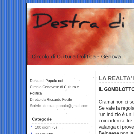
LA REALTA’
Destra di Popolo.net
Circolo Genovese di Cultura e
IL GOMBLOTT
Politica
Diretto da Riccardo Fucile
Oramai non ci son
Scrivici: destradipopolo@gmail.com
Se vale la regol
“un indizio è un 
Categorie
coincidenza, tre 
valanga di prove
100 giorni
(5)
Belpaese non las