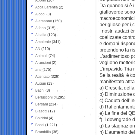
Aborto
(20)
Da quando si è 
Acca Larentia
(2)
gialloverde sono p
Alcool
(3)
macroeconomici 
Alemanno
(150)
periglioso per i 
Alfano
(315)
I nostri audaci 
Alitalia
(123)
coalizzate contr
Ambiente
(341)
e domani rispond
AN
(210)
pretendono la ris
L’ardimentoso pop
Animali
(74)
vogliono metterl
Arancioni
(2)
L’impavido Tria 
arte
(175)
Se la realtà è co
Attentato
(329)
manifestato attr
Auguri
(13)
a) Crescita dell
Batini
(3)
b) Diminuzione 
Berlusconi
(4.295)
c) Caduta dell’i
Bersani
(234)
d) Rallentamento
Biasotti
(12)
e) La fine del Q
Boldrini
(4)
f) Il downgrade d
Bossi
(1.221)
g) La stagnazione
h) L’aumento del 
Brambilla
(38)