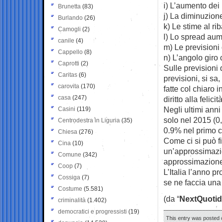
i) L’aumento dei
Brunetta
(83)
j) La diminuzione
Burlando
(26)
k) Le stime al r
Camogli
(2)
l) Lo spread aum
canile
(4)
m) Le prevision
Cappello
(8)
n) L’angolo giro 
Caprotti
(2)
Sulle previsioni
Caritas
(6)
previsioni, si s
carovita
(170)
fatte col chiaro 
casa
(247)
diritto alla felicità
Negli ultimi ann
Casini
(119)
solo nel 2015 (0
Centrodestra in Liguria
(35)
0.9% nel primo c
Chiesa
(276)
Come ci si può fi
Cina
(10)
un’approssimazio
Comune
(342)
approssimazion
Coop
(7)
L’Italia l’anno 
Cossiga
(7)
se ne faccia una
Costume
(5.581)
(da “
NextQuotid
criminalità
(1.402)
democratici e progressisti
(19)
This entry was posted 