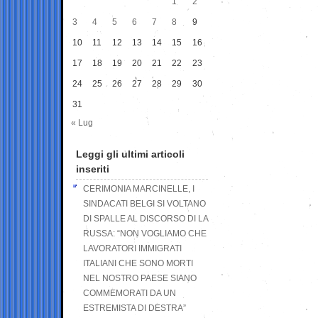
1
2
3
4
5
6
7
8
9
10
11
12
13
14
15
16
17
18
19
20
21
22
23
24
25
26
27
28
29
30
31
« Lug
Leggi gli ultimi articoli
inseriti
CERIMONIA MARCINELLE, I
SINDACATI BELGI SI VOLTANO
DI SPALLE AL DISCORSO DI LA
RUSSA: “NON VOGLIAMO CHE
LAVORATORI IMMIGRATI
ITALIANI CHE SONO MORTI
NEL NOSTRO PAESE SIANO
COMMEMORATI DA UN
ESTREMISTA DI DESTRA”