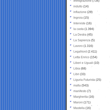
Immigrazione
(734)
indulto
(14)
inflazione
(26)
Ingroia
(15)
Interviste
(16)
la casta
(1.394)
La Destra
(45)
La Sapienza
(5)
Lavoro
(1.316)
LegaNord
(2.411)
Letta Enrico
(154)
Liberi e Uguali
(10)
Libia
(68)
Libri
(33)
Liguria Futurista
(25)
mafia
(543)
manifesto
(7)
Margherita
(16)
Maroni
(171)
Mastella
(16)