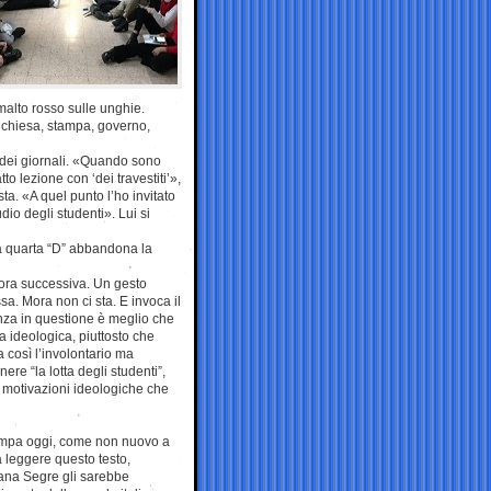
smalto rosso sulle unghie.
 chiesa, stampa, governo,
 dei giornali. «Quando sono
o lezione con ‘dei travestiti’»,
sta. «A quel punto l’ho invitato
dio degli studenti». Lui si
a quarta “D” abbandona la
l’ora successiva. Un gesto
sa. Mora non ci sta. E invoca il
genza in questione è meglio che
sa ideologica, piuttosto che
 così l’involontario ma
ere “la lotta degli studenti”,
e motivazioni ideologiche che
tampa oggi, come non nuovo a
a leggere questo testo,
ana Segre gli sarebbe