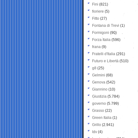
Fini
(821)
fioriere
(5)
Fitto
(27)
Fontana di Trevi
(1)
Formigoni
(90)
Forza Italia
(596)
frana
(9)
Fratelli d'Italia
(291)
Futuro e Libertà
(510)
g8
(25)
Gelmini
(68)
Genova
(542)
Giannino
(10)
Giustizia
(5.784)
governo
(5.799)
Grasso
(22)
Green Italia
(1)
Grillo
(2.941)
Idv
(4)